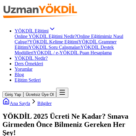
YÖKDİL Eğitimi
Online YÖKDİL Eğitimi Nedir?
Online Eğitimimiz Nasıl
Çalışır?
YÖKDİL Kelime Eğitimi
YÖKDİL Grammer
Eğitimi
YÖKDİL Soru Çalışmaları
YÖKDİL Destek
Modülleri
YÖKDİL / e-YÖKDİL Puan Hesaplama
YÖKDİL Nedir?
Ders Örnekleri
Yorumlar
Blog
Eğitim Setleri
Giriş Yap
Ücretsiz Üye Ol
Ana Sayfa
Bilgiler
YÖKDİL 2025 Ücreti Ne Kadar? Sınava
Girmeden Önce Bilmeniz Gereken Her
Şey!