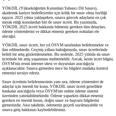
YÖKDİL (Yükseköğretim Kurumları Yabancı Dil Sınavı),
akademik kariyer hedefleyenler için kritik bir sınav olma özelliği
taşıyor. 2025 yılına yaklaşırken, sınava girecek adayların en çok
merak ettiği konulardan biri de sınav ücreti. Bu yazımızda,
YÖKDİL 2025 ücreti hakkında bilmeniz gereken tüm detayları,
ödeme yöntemlerini ve dikkat etmeniz gereken noktaları ele
alacağız.
YÖKDİL sınav ücreti, her yıl ÖSYM tarafından belirlenmekte ve
ilan edilmektedir. Geçmiş yıllara baktığımızda, sınav ücretlerinde
belirli bir artış gözlemlenmekte. Bu nedenle, 2025 yılında da sınav
ücretinde bir artış yaşanması muhtemeldir. Ancak, kesin ücret bilgisi,
ÖSYM'nin resmi internet sitesi ve duyuruları aracılığıyla
açıklanacaktır. Sınava girmeden önce bu bilgileri mutlaka kontrol
etmenizi tavsiye ederiz.
Sınav ücretinin belirlenmesinin yanı sıra, ödeme yöntemleri de
adaylar için önemli bir konu. YÖKDİL sınav ücreti genellikle
bankalar aracılığıyla veya ÖSYM'nin online ödeme sistemi
üzerinden yatırılabilmektedir. Ödeme yaparken dikkat etmeniz
gereken en önemli husus, doğru sınav ve başvuru bilgilerini
girmenizdir. Aksi takdirde, ödemeniz geçerli sayılmayabilir ve
sınava giriş hakkınızı kaybedebilirsiniz.