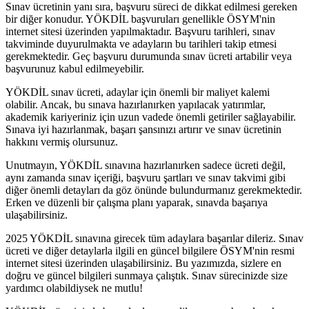
Sınav ücretinin yanı sıra, başvuru süreci de dikkat edilmesi gereken
bir diğer konudur. YÖKDİL başvuruları genellikle ÖSYM'nin
internet sitesi üzerinden yapılmaktadır. Başvuru tarihleri, sınav
takviminde duyurulmakta ve adayların bu tarihleri takip etmesi
gerekmektedir. Geç başvuru durumunda sınav ücreti artabilir veya
başvurunuz kabul edilmeyebilir.
YÖKDİL sınav ücreti, adaylar için önemli bir maliyet kalemi
olabilir. Ancak, bu sınava hazırlanırken yapılacak yatırımlar,
akademik kariyeriniz için uzun vadede önemli getiriler sağlayabilir.
Sınava iyi hazırlanmak, başarı şansınızı artırır ve sınav ücretinin
hakkını vermiş olursunuz.
Unutmayın, YÖKDİL sınavına hazırlanırken sadece ücreti değil,
aynı zamanda sınav içeriği, başvuru şartları ve sınav takvimi gibi
diğer önemli detayları da göz önünde bulundurmanız gerekmektedir.
Erken ve düzenli bir çalışma planı yaparak, sınavda başarıya
ulaşabilirsiniz.
2025 YÖKDİL sınavına girecek tüm adaylara başarılar dileriz. Sınav
ücreti ve diğer detaylarla ilgili en güncel bilgilere ÖSYM'nin resmi
internet sitesi üzerinden ulaşabilirsiniz. Bu yazımızda, sizlere en
doğru ve güncel bilgileri sunmaya çalıştık. Sınav sürecinizde size
yardımcı olabildiysek ne mutlu!