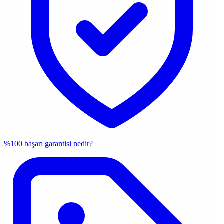
%100 başarı garantisi nedir?