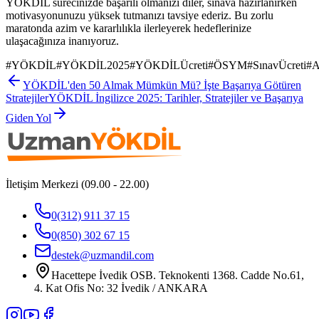
YÖKDİL sürecinizde başarılı olmanızı diler, sınava hazırlanırken
motivasyonunuzu yüksek tutmanızı tavsiye ederiz. Bu zorlu
maratonda azim ve kararlılıkla ilerleyerek hedeflerinize
ulaşacağınıza inanıyoruz.
#
YÖKDİL
#
YÖKDİL2025
#
YÖKDİLÜcreti
#
ÖSYM
#
SınavÜcreti
#
A
YÖKDİL'den 50 Almak Mümkün Mü? İşte Başarıya Götüren
Stratejiler
YÖKDİL İngilizce 2025: Tarihler, Stratejiler ve Başarıya
Giden Yol
İletişim Merkezi (09.00 - 22.00)
0(312) 911 37 15
0(850) 302 67 15
destek@uzmandil.com
Hacettepe İvedik OSB. Teknokenti 1368. Cadde No.61,
4. Kat Ofis No: 32 İvedik / ANKARA