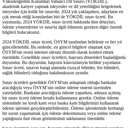
Yükseköğretim Kurumları Yabancı Dil Sınavı (YÖKDİL),
akademik kariyer yapmak isteyenler ve dil yeterliliğini belgelemek
isteyenler için kritik bir sınavdır. 2024 yılı yaklaşırken, adayların en
çok merak ettiği konulardan biri de YÖKDİL sınav ücreti. Bu
yazımızda, 2024 YÖKDİL sınav ücreti hakkında tüm detayları,
ödeme yöntemlerini ve sınavla ilgili bilmeniz gereken diğer önemli
bilgileri bulacaksınız.
2024 YÖKDİL sınav ücreti, ÖSYM tarafından belirlenir ve her yıl
güncellenebilir. Bu nedenle, en güncel bilgilere ulaşmak için
ÖSYM'nin resmi internet sitesini düzenli olarak kontrol etmek
önemlidir. Genellikle sınav ücretleri, başvuru dönemleri başladığında
duyurulur. Bu duyurular, başvuru kılavuzlarıyla birlikte yayınlanır.
Sınav ücreti, sınavın hangi alanında (sosyal bilimler, fen bilimleri,
sağlık bilimleri) olduğuna bakılmaksızın aynıdır.
Sınav ücretleri genellikle ÖSYM'nin anlaşmalı olduğu bankalar
aracılığıyla veya ÖSYM’nin online ödeme sistemi üzerinden
yatırılabilir. Bankalar aracılığıyla ödeme yaparken, adınıza açılmış
bir sınav ücreti ödeme hesabı kullanmanız gerekir. Online ödeme
sisteminde ise kredi kartı veya banka kartı bilgilerinizi kullanarak
ödeme işlemini gerçekleştirebilirsiniz. Ödeme işlemlerinde herhangi
bir sorun yaşamamak için ödeme dekontunuzu veya online ödeme
yaptığınıza dair ekran görüntüsünü saklamanız önemlidir.