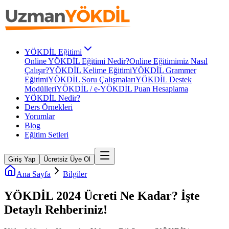
YÖKDİL Eğitimi
Online YÖKDİL Eğitimi Nedir?
Online Eğitimimiz Nasıl
Çalışır?
YÖKDİL Kelime Eğitimi
YÖKDİL Grammer
Eğitimi
YÖKDİL Soru Çalışmaları
YÖKDİL Destek
Modülleri
YÖKDİL / e-YÖKDİL Puan Hesaplama
YÖKDİL Nedir?
Ders Örnekleri
Yorumlar
Blog
Eğitim Setleri
Giriş Yap
Ücretsiz Üye Ol
Ana Sayfa
Bilgiler
YÖKDİL 2024 Ücreti Ne Kadar? İşte
Detaylı Rehberiniz!