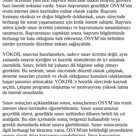
Sınav ücretinin yanı sıra, başvuru sürecinde dikkat etmeniz gereken
bazı önemli noktalar vardır. Sınav başvuruları genellikle ÖSYM’nin
resmi internet sitesi üzerinden online olarak yapılır. Başvuru
formunu eksiksiz ve doğru bilgilerle doldurmak, sınav sürecinde
herhangi bir sorun yaşamamanız için kritik öneme sahiptir. Başvuru
süresi içinde sınav ücretini yatırmayı ve başvurunuzu tamamlamayı
unutmayın. Başvurunuzu yaptıktan sonra, başvuru bilgilerinizde
herhangi bir hata olduğunu fark ederseniz, ÖSYM’nin belirtilen
süreler içerisinde düzeltme imkanı sağlayabilir.
YÖKDİL sınavına hazırlanırken, sadece sınav ücretini değil, aynı
zamanda sınavın içeriğini ve hazırlık stratejilerini de iyi anlamak
önemlidir. Sınav, belirli bir yabancı dil bilgisine sahip olmayı
gerektirir. Bu nedenle, sınav öncesinde düzenli olarak çalışmak,
deneme sınavları çözmek ve eksik olduğunuz konulara odaklanmak
başarı şansınızı artıracaktır. YÖKDİL’e hazırlık sürecinde kaynak
seçimi, çalışma programı oluşturma ve motivasyonu yüksek tutma
da önemli unsurlardır.
Sınav sonuçları açıklandıktan sonra, sonuçlarınızı ÖSYM’nin resmi
internet sitesi üzerinden öğrenebilirsiniz. Sınav sonucunuzun
geçerlilik süresi, genellikle sınav tarihinden itibaren belirli bir yıl
aralığıdır. Bu süre içerisinde sonuç belgenizi kullanabilir veya
gerekli durumlarda tekrar sınava girebilirsiniz. Sınav sonucunuzla
ilgili herhangi bir itirazınız varsa, ÖSYM'nin belirlediği prosedürlere
uygun olarak itiraz başvurusu yapabilirsiniz. İtiraz başvuruları,