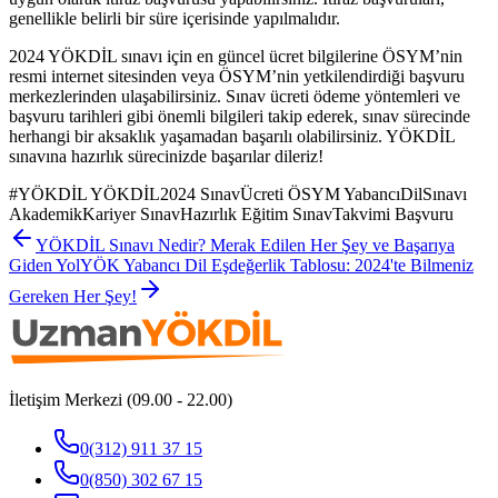
genellikle belirli bir süre içerisinde yapılmalıdır.
2024 YÖKDİL sınavı için en güncel ücret bilgilerine ÖSYM’nin
resmi internet sitesinden veya ÖSYM’nin yetkilendirdiği başvuru
merkezlerinden ulaşabilirsiniz. Sınav ücreti ödeme yöntemleri ve
başvuru tarihleri gibi önemli bilgileri takip ederek, sınav sürecinde
herhangi bir aksaklık yaşamadan başarılı olabilirsiniz. YÖKDİL
sınavına hazırlık sürecinizde başarılar dileriz!
#
YÖKDİL YÖKDİL2024 SınavÜcreti ÖSYM YabancıDilSınavı
AkademikKariyer SınavHazırlık Eğitim SınavTakvimi Başvuru
YÖKDİL Sınavı Nedir? Merak Edilen Her Şey ve Başarıya
Giden Yol
YÖK Yabancı Dil Eşdeğerlik Tablosu: 2024'te Bilmeniz
Gereken Her Şey!
İletişim Merkezi (09.00 - 22.00)
0(312) 911 37 15
0(850) 302 67 15