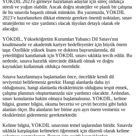
YÖKDİL 2023'e girmeye hazırlanan adaylar için süreç oldukça
stresli ve yoğun olabilir. Ancak doğru stratejiler ve planlı bir çalışma
ile bu sınavda başarılı olmak mümkün. Bu yazımızda, YÖKDİL
2023’e hazırlanırken dikkat etmeniz gereken önemli noktaları, sınav
stratejilerini ve size yardımcı olacak tüyoları detaylı olarak ele
alacağız.
YÖKDİL, Yükseköğretim Kurumları Yabancı Dil Sınavı'nın
kısaltmasıdır ve akademik kariyer hedefleyenler için büyük önem
taşır. Özellikle yüksek lisans ve doktora başvurularında, dil
yeterliliğini kanıtlamak için YÖKDİL sınavı sıklıkla tercih edilir. Bu
nedenle, sınava hazırlık sürecinde dikkatli olmak ve doğru
kaynakları kullanmak oldukça önemlidir.
Sınava hazırlanmaya başlamadan önce, öncelikle kendi dil
seviyenizi belirlemeniz gerekir. Hangi alanlarda daha iyi
olduğunuzu, hangi alanlarda eksiklerinizin olduğunu tespit etmek,
çalışma planınızı oluşturmanızda size yardımcı olacaktır. Ardından,
sınav konularına hakim olmaya başlamalısınız. YÖKDİL, kelime
bilgisi, gramer bilgisi, okuma becerisi ve çeviri becerisi gibi farklı
alanları ölçer. Bu alanların her birine ayrı ayrı önem vermeniz ve
eksiklerinizi gidermeniz gerekmektedir.
Kelime bilgisi, YÖKDİL sınavının temel taşlarından biridir. Sınavda
sıklıkla karşılaşılan kelimeleri öğrenmek için düzenli olarak kelime