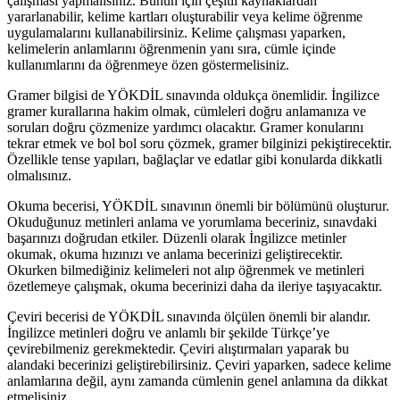
çalışması yapmalısınız. Bunun için çeşitli kaynaklardan
yararlanabilir, kelime kartları oluşturabilir veya kelime öğrenme
uygulamalarını kullanabilirsiniz. Kelime çalışması yaparken,
kelimelerin anlamlarını öğrenmenin yanı sıra, cümle içinde
kullanımlarını da öğrenmeye özen göstermelisiniz.
Gramer bilgisi de YÖKDİL sınavında oldukça önemlidir. İngilizce
gramer kurallarına hakim olmak, cümleleri doğru anlamanıza ve
soruları doğru çözmenize yardımcı olacaktır. Gramer konularını
tekrar etmek ve bol bol soru çözmek, gramer bilginizi pekiştirecektir.
Özellikle tense yapıları, bağlaçlar ve edatlar gibi konularda dikkatli
olmalısınız.
Okuma becerisi, YÖKDİL sınavının önemli bir bölümünü oluşturur.
Okuduğunuz metinleri anlama ve yorumlama beceriniz, sınavdaki
başarınızı doğrudan etkiler. Düzenli olarak İngilizce metinler
okumak, okuma hızınızı ve anlama becerinizi geliştirecektir.
Okurken bilmediğiniz kelimeleri not alıp öğrenmek ve metinleri
özetlemeye çalışmak, okuma becerinizi daha da ileriye taşıyacaktır.
Çeviri becerisi de YÖKDİL sınavında ölçülen önemli bir alandır.
İngilizce metinleri doğru ve anlamlı bir şekilde Türkçe’ye
çevirebilmeniz gerekmektedir. Çeviri alıştırmaları yaparak bu
alandaki becerinizi geliştirebilirsiniz. Çeviri yaparken, sadece kelime
anlamlarına değil, aynı zamanda cümlenin genel anlamına da dikkat
etmelisiniz.