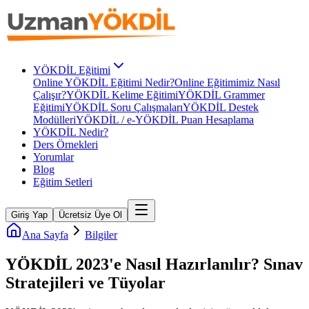
YÖKDİL Eğitimi
Online YÖKDİL Eğitimi Nedir?
Online Eğitimimiz Nasıl
Çalışır?
YÖKDİL Kelime Eğitimi
YÖKDİL Grammer
Eğitimi
YÖKDİL Soru Çalışmaları
YÖKDİL Destek
Modülleri
YÖKDİL / e-YÖKDİL Puan Hesaplama
YÖKDİL Nedir?
Ders Örnekleri
Yorumlar
Blog
Eğitim Setleri
Giriş Yap
Ücretsiz Üye Ol
Ana Sayfa
Bilgiler
YÖKDİL 2023'e Nasıl Hazırlanılır? Sınav
Stratejileri ve Tüyolar