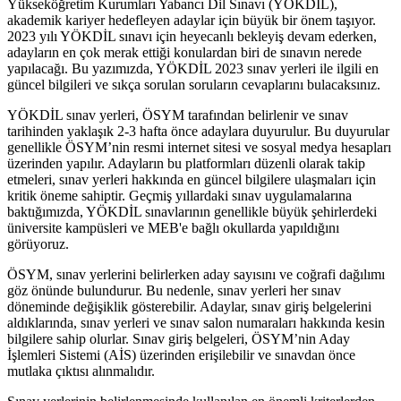
Yükseköğretim Kurumları Yabancı Dil Sınavı (YÖKDİL),
akademik kariyer hedefleyen adaylar için büyük bir önem taşıyor.
2023 yılı YÖKDİL sınavı için heyecanlı bekleyiş devam ederken,
adayların en çok merak ettiği konulardan biri de sınavın nerede
yapılacağı. Bu yazımızda, YÖKDİL 2023 sınav yerleri ile ilgili en
güncel bilgileri ve sıkça sorulan soruların cevaplarını bulacaksınız.
YÖKDİL sınav yerleri, ÖSYM tarafından belirlenir ve sınav
tarihinden yaklaşık 2-3 hafta önce adaylara duyurulur. Bu duyurular
genellikle ÖSYM’nin resmi internet sitesi ve sosyal medya hesapları
üzerinden yapılır. Adayların bu platformları düzenli olarak takip
etmeleri, sınav yerleri hakkında en güncel bilgilere ulaşmaları için
kritik öneme sahiptir. Geçmiş yıllardaki sınav uygulamalarına
baktığımızda, YÖKDİL sınavlarının genellikle büyük şehirlerdeki
üniversite kampüsleri ve MEB'e bağlı okullarda yapıldığını
görüyoruz.
ÖSYM, sınav yerlerini belirlerken aday sayısını ve coğrafi dağılımı
göz önünde bulundurur. Bu nedenle, sınav yerleri her sınav
döneminde değişiklik gösterebilir. Adaylar, sınav giriş belgelerini
aldıklarında, sınav yerleri ve sınav salon numaraları hakkında kesin
bilgilere sahip olurlar. Sınav giriş belgeleri, ÖSYM’nin Aday
İşlemleri Sistemi (AİS) üzerinden erişilebilir ve sınavdan önce
mutlaka çıktısı alınmalıdır.