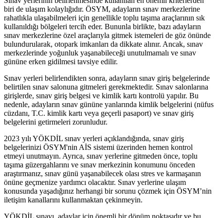
Sınav yerlerinin belirlenmesinde kullanılan en önemli kriterlerden
biri de ulaşım kolaylığıdır. ÖSYM, adayların sınav merkezlerine
rahatlıkla ulaşabilmeleri için genellikle toplu taşıma araçlarının sık
kullanıldığı bölgeleri tercih eder. Bununla birlikte, bazı adayların
sınav merkezlerine özel araçlarıyla gitmek istemeleri de göz önünde
bulundurularak, otopark imkanları da dikkate alınır. Ancak, sınav
merkezlerinde yoğunluk yaşanabileceği unutulmamalı ve sınav
gününe erken gidilmesi tavsiye edilir.
Sınav yerleri belirlendikten sonra, adayların sınav giriş belgelerinde
belirtilen sınav salonuna gitmeleri gerekmektedir. Sınav salonlarına
girişlerde, sınav giriş belgesi ve kimlik kartı kontrolü yapılır. Bu
nedenle, adayların sınav gününe yanlarında kimlik belgelerini (nüfus
cüzdanı, T.C. kimlik kartı veya geçerli pasaport) ve sınav giriş
belgelerini getirmeleri zorunludur.
2023 yılı YÖKDİL sınav yerleri açıklandığında, sınav giriş
belgelerinizi ÖSYM'nin AİS sistemi üzerinden hemen kontrol
etmeyi unutmayın. Ayrıca, sınav yerlerine gitmeden önce, toplu
taşıma güzergahlarını ve sınav merkezinin konumunu önceden
araştırmanız, sınav günü yaşanabilecek olası stres ve karmaşanın
önüne geçmenize yardımcı olacaktır. Sınav yerlerine ulaşım
konusunda yaşadığınız herhangi bir sorunu çözmek için ÖSYM’nin
iletişim kanallarını kullanmaktan çekinmeyin.
YÖKDİL sınavı, adaylar için önemli bir dönüm noktasıdır ve bu