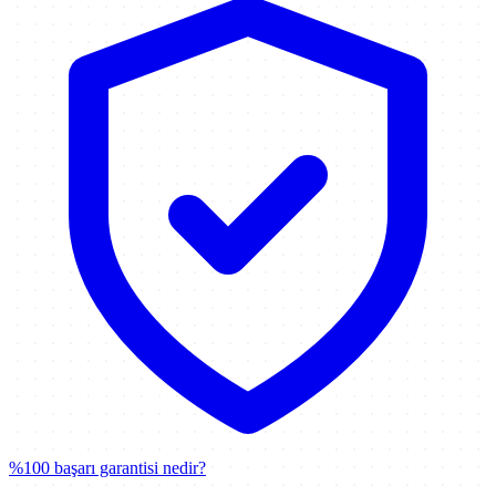
%100 başarı garantisi nedir?