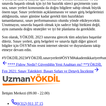
sınavda başarılı olmak için iyi bir hazırlık süreci geçirmenin yanı
sıra, sınav yerleri konusunda da doğru bilgilere sahip olmak büyük
önem taşır. Sınav yerlerinin açıklanmasını ve sınav giriş belgelerinizi
aldığınızda, sınav gününe kadar gerekli tüm hazırlıkları
tamamlamanız, sınav performansınızı olumlu yönde etkileyecektir.
Unutmayın, sınavda başarılı olmak için sadece bilgi birikimi değil,
aynı zamanda doğru stratejiler ve iyi bir planlama da gereklidir.
Son olarak, YÖKDİL 2023 sınavına girecek tüm adaylara başarılar
dileriz. Sınav yerleri, giriş belgeleri ve sınavla ilgili diğer güncel
bilgiler için ÖSYM'nin resmi internet sitesini ve duyurularını takip
etmeye devam edin.
#
YÖKDİL2023
#
YÖKDİLsınavyerleri
#
ÖSYM
#
akademikkariyer
#
sı
**** Fidow Nedir? Güvenliğin Yeni Anahtarı mı? **
YÖKDİL
Fen 2021: Sınav Taktikleri, Başarı Sırları ve Detaylı İnceleme
İletişim Merkezi (09.00 - 22.00)
0(312) 911 37 15