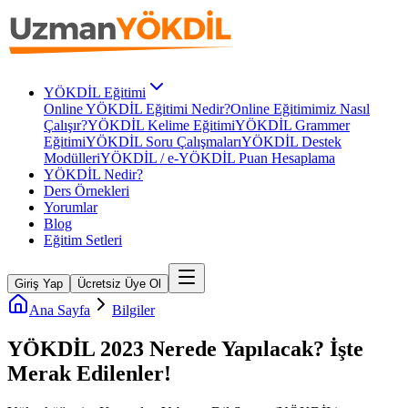
YÖKDİL Eğitimi
Online YÖKDİL Eğitimi Nedir?
Online Eğitimimiz Nasıl
Çalışır?
YÖKDİL Kelime Eğitimi
YÖKDİL Grammer
Eğitimi
YÖKDİL Soru Çalışmaları
YÖKDİL Destek
Modülleri
YÖKDİL / e-YÖKDİL Puan Hesaplama
YÖKDİL Nedir?
Ders Örnekleri
Yorumlar
Blog
Eğitim Setleri
Giriş Yap
Ücretsiz Üye Ol
Ana Sayfa
Bilgiler
YÖKDİL 2023 Nerede Yapılacak? İşte
Merak Edilenler!