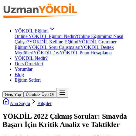
YÖKDİL Eğitimi
Online YÖKDİL Eğitimi Nedir?
Online Eğitimimiz Nasıl
Çalışır?
YÖKDİL Kelime Eğitimi
YÖKDİL Grammer
Eğitimi
YÖKDİL Soru Çalışmaları
YÖKDİL Destek
Modülleri
YÖKDİL / e-YÖKDİL Puan Hesaplama
YÖKDİL Nedir?
Ders Örnekleri
Yorumlar
Blog
Eğitim Setleri
Giriş Yap
Ücretsiz Üye Ol
Ana Sayfa
Bilgiler
YÖKDİL 2022 Çıkmış Sorular: Sınavda
Başarı İçin Kritik Analiz ve Taktikler