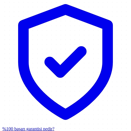
%100 başarı garantisi nedir?