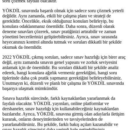
soru çözmek faydalı olacaktır.
YÖKDİL sınavında başarılı olmak için sadece soru çözmek yeterli
değildir. Aynı zamanda, etkili bir çalışma planı ve strateji de
gereklidir. Öncelikle, eksik olduğunuz konuları belirleyip, bu
konulara odaklanmanız önemlidir. Daha sonra, düzenli olarak
deneme sınavları çözerek, sınav pratiğinizi artırabilir ve zaman
yönetimi becerilerinizi geliştirebilirsiniz. Ayrıca, sınav sırasında
heyecanınızı kontrol altında tutmak ve soruları dikkatli bir şekilde
okumak da önemlidir.
2022 YÖKDİL çıkmış soruları, sadece sınav hazırlığı için birer araç
değil, aynı zamanda sınavın genel yapısını ve zorluk seviyesini
anlamak için de önemlidir. Bu soruları dikkatli bir şekilde analiz
ederek, hangi konulara ağırlık vermeniz gerektiğini, hangi soru
tiplerinde daha çok pratik yapmanız gerektiğini belirleyebilirsiniz.
Unutmayın ki, düzenli ve planlı bir çalışma ile YÖKDİL sınavında
başarıya ulaşmak mümkündür.
Sınava hazırlık sürecinde, farklı kaynaklardan yararlanmak da
faydalı olacaktır. YÖKDİL yayınları, online platformlar ve
dershaneler, sınav hazırlığı için kullanabileceğiniz kaynaklardan
bazılarıdır. Ayrıca, YÖKDİL sınavına girmiş olan adaylarla iletişim
kurarak, onların deneyimlerinden ve tavsiyelerinden de
yararlanabilirsiniz. Bu şekilde, farklı bakış açıları kazanabilir ve
sınav hazırlık sürecinizi daha verimli hale getirebilirsiniz.