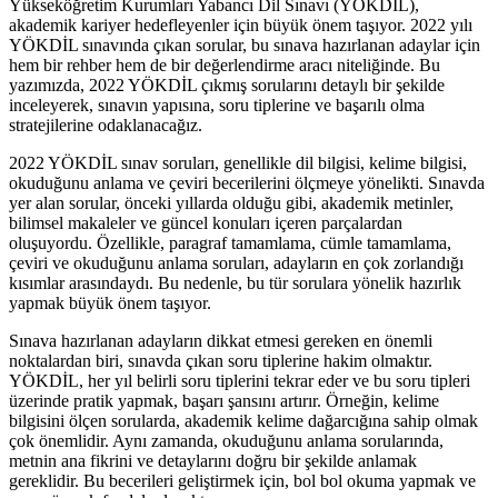
Yükseköğretim Kurumları Yabancı Dil Sınavı (YÖKDİL),
akademik kariyer hedefleyenler için büyük önem taşıyor. 2022 yılı
YÖKDİL sınavında çıkan sorular, bu sınava hazırlanan adaylar için
hem bir rehber hem de bir değerlendirme aracı niteliğinde. Bu
yazımızda, 2022 YÖKDİL çıkmış sorularını detaylı bir şekilde
inceleyerek, sınavın yapısına, soru tiplerine ve başarılı olma
stratejilerine odaklanacağız.
2022 YÖKDİL sınav soruları, genellikle dil bilgisi, kelime bilgisi,
okuduğunu anlama ve çeviri becerilerini ölçmeye yönelikti. Sınavda
yer alan sorular, önceki yıllarda olduğu gibi, akademik metinler,
bilimsel makaleler ve güncel konuları içeren parçalardan
oluşuyordu. Özellikle, paragraf tamamlama, cümle tamamlama,
çeviri ve okuduğunu anlama soruları, adayların en çok zorlandığı
kısımlar arasındaydı. Bu nedenle, bu tür sorulara yönelik hazırlık
yapmak büyük önem taşıyor.
Sınava hazırlanan adayların dikkat etmesi gereken en önemli
noktalardan biri, sınavda çıkan soru tiplerine hakim olmaktır.
YÖKDİL, her yıl belirli soru tiplerini tekrar eder ve bu soru tipleri
üzerinde pratik yapmak, başarı şansını artırır. Örneğin, kelime
bilgisini ölçen sorularda, akademik kelime dağarcığına sahip olmak
çok önemlidir. Aynı zamanda, okuduğunu anlama sorularında,
metnin ana fikrini ve detaylarını doğru bir şekilde anlamak
gereklidir. Bu becerileri geliştirmek için, bol bol okuma yapmak ve