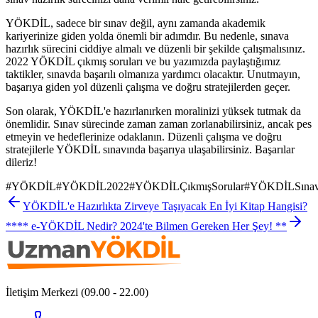
YÖKDİL, sadece bir sınav değil, aynı zamanda akademik
kariyerinize giden yolda önemli bir adımdır. Bu nedenle, sınava
hazırlık sürecini ciddiye almalı ve düzenli bir şekilde çalışmalısınız.
2022 YÖKDİL çıkmış soruları ve bu yazımızda paylaştığımız
taktikler, sınavda başarılı olmanıza yardımcı olacaktır. Unutmayın,
başarıya giden yol düzenli çalışma ve doğru stratejilerden geçer.
Son olarak, YÖKDİL'e hazırlanırken moralinizi yüksek tutmak da
önemlidir. Sınav sürecinde zaman zaman zorlanabilirsiniz, ancak pes
etmeyin ve hedeflerinize odaklanın. Düzenli çalışma ve doğru
stratejilerle YÖKDİL sınavında başarıya ulaşabilirsiniz. Başarılar
dileriz!
#
YÖKDİL
#
YÖKDİL2022
#
YÖKDİLÇıkmışSorular
#
YÖKDİLSınav
YÖKDİL'e Hazırlıkta Zirveye Taşıyacak En İyi Kitap Hangisi?
**** e-YÖKDİL Nedir? 2024'te Bilmen Gereken Her Şey! **
İletişim Merkezi (09.00 - 22.00)