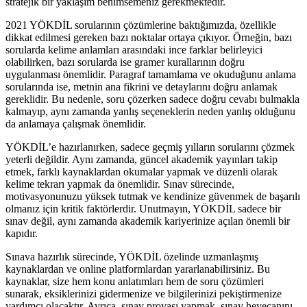
stratejik bir yaklaşım benimsemeniz gerekmektedir.
2021 YÖKDİL sorularının çözümlerine baktığımızda, özellikle
dikkat edilmesi gereken bazı noktalar ortaya çıkıyor. Örneğin, bazı
sorularda kelime anlamları arasındaki ince farklar belirleyici
olabilirken, bazı sorularda ise gramer kurallarının doğru
uygulanması önemlidir. Paragraf tamamlama ve okuduğunu anlama
sorularında ise, metnin ana fikrini ve detaylarını doğru anlamak
gereklidir. Bu nedenle, soru çözerken sadece doğru cevabı bulmakla
kalmayıp, aynı zamanda yanlış seçeneklerin neden yanlış olduğunu
da anlamaya çalışmak önemlidir.
YÖKDİL’e hazırlanırken, sadece geçmiş yılların sorularını çözmek
yeterli değildir. Aynı zamanda, güncel akademik yayınları takip
etmek, farklı kaynaklardan okumalar yapmak ve düzenli olarak
kelime tekrarı yapmak da önemlidir. Sınav sürecinde,
motivasyonunuzu yüksek tutmak ve kendinize güvenmek de başarılı
olmanız için kritik faktörlerdir. Unutmayın, YÖKDİL sadece bir
sınav değil, aynı zamanda akademik kariyerinize açılan önemli bir
kapıdır.
Sınava hazırlık sürecinde, YÖKDİL özelinde uzmanlaşmış
kaynaklardan ve online platformlardan yararlanabilirsiniz. Bu
kaynaklar, size hem konu anlatımları hem de soru çözümleri
sunarak, eksiklerinizi gidermenize ve bilgilerinizi pekiştirmenize
yardımcı olacaktır. Ayrıca, sınav provası yapmak, sınav heyecanını