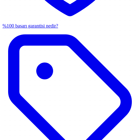
%100 başarı garantisi nedir?