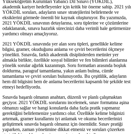
Yükseköğretim Kurumları Yabancı Dil Sınavı (YÖKDİL),
akademik kariyer hedefleyenler için kritik bir öneme sahip. 2021 yılı
YÖKDİL soruları, adayların sınav stratejilerini belirlemede ve
eksiklerini görmede önemli bir kaynak oluşturuyor. Bu yazımızda,
2021 YÖKDİL sınavının detaylarına, soru tiplerine ve çözümlerine
odaklanarak, sınava hazırlık sürecinizi daha verimli hale getirmenize
yardımcı olmayı amaçlıyoruz.
2021 YÖKDİL sınavında yer alan soru tipleri, genellikle kelime
bilgisi, gramer, okuduğunu anlama ve çeviri becerilerini ölçmeye
yönelikti. Sınavda, farklı akademik disiplinlerden metinler yer
almakla birlikte, özellikle sosyal bilimler ve fen bilimleri alanlarına
yönelik sorular ağırlık kazanmıştı. Soru formatları arasında boşluk
doldurma, paragraf tamamlama, yakın anlam bulma, cümle
tamamlama ve çeviri soruları bulunuyordu. Bu çeşitlilik, adayların
hem dil bilgisini hem de anlama becerilerini kapsamlı bir şekilde test
etmeyi hedefliyordu.
Sınavda başarılı olmanın anahtarı, düzenli ve planlı çalışmaktan
geçiyor. 2021 YÖKDİL sorularını incelemek, sınav formatına aşina
olmanızı sağlar ve hangi konularda daha fazla pratik yapmanız
gerektiğini belirlemenize yardımcı olur. Özellikle kelime bilginizi
artırmak, gramer kurallarını iyi anlamak ve okuma becerilerinizi
geliştirmek sınavda başarılı olmanız için önemlidir. Sınav pratiği
yaparken, zaman yönetimine dikkat etmeniz ve soruları çözerken