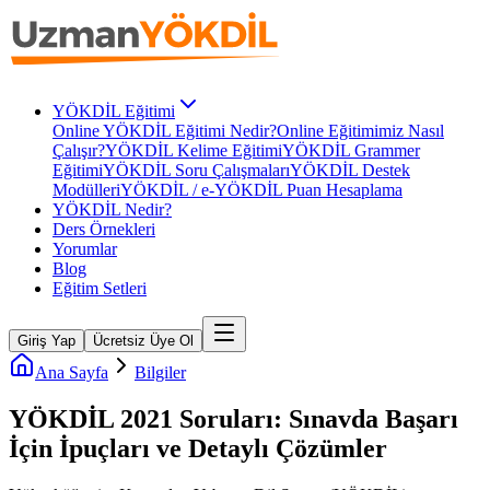
YÖKDİL Eğitimi
Online YÖKDİL Eğitimi Nedir?
Online Eğitimimiz Nasıl
Çalışır?
YÖKDİL Kelime Eğitimi
YÖKDİL Grammer
Eğitimi
YÖKDİL Soru Çalışmaları
YÖKDİL Destek
Modülleri
YÖKDİL / e-YÖKDİL Puan Hesaplama
YÖKDİL Nedir?
Ders Örnekleri
Yorumlar
Blog
Eğitim Setleri
Giriş Yap
Ücretsiz Üye Ol
Ana Sayfa
Bilgiler
YÖKDİL 2021 Soruları: Sınavda Başarı
İçin İpuçları ve Detaylı Çözümler