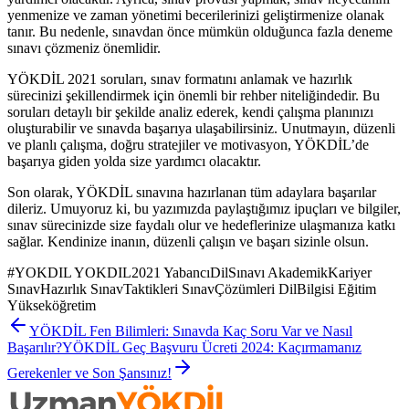
yenmenize ve zaman yönetimi becerilerinizi geliştirmenize olanak
tanır. Bu nedenle, sınavdan önce mümkün olduğunca fazla deneme
sınavı çözmeniz önemlidir.
YÖKDİL 2021 soruları, sınav formatını anlamak ve hazırlık
sürecinizi şekillendirmek için önemli bir rehber niteliğindedir. Bu
soruları detaylı bir şekilde analiz ederek, kendi çalışma planınızı
oluşturabilir ve sınavda başarıya ulaşabilirsiniz. Unutmayın, düzenli
ve planlı çalışma, doğru stratejiler ve motivasyon, YÖKDİL’de
başarıya giden yolda size yardımcı olacaktır.
Son olarak, YÖKDİL sınavına hazırlanan tüm adaylara başarılar
dileriz. Umuyoruz ki, bu yazımızda paylaştığımız ipuçları ve bilgiler,
sınav sürecinizde size faydalı olur ve hedeflerinize ulaşmanıza katkı
sağlar. Kendinize inanın, düzenli çalışın ve başarı sizinle olsun.
#
YOKDIL YOKDIL2021 YabancıDilSınavı AkademikKariyer
SınavHazırlık SınavTaktikleri SınavÇözümleri DilBilgisi Eğitim
Yükseköğretim
YÖKDİL Fen Bilimleri: Sınavda Kaç Soru Var ve Nasıl
Başarılır?
YÖKDİL Geç Başvuru Ücreti 2024: Kaçırmamanız
Gerekenler ve Son Şansınız!