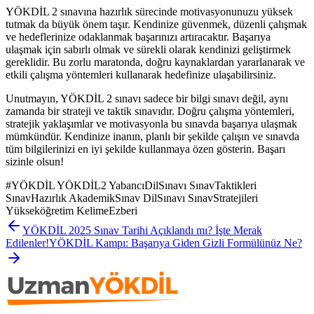
YÖKDİL 2 sınavına hazırlık sürecinde motivasyonunuzu yüksek
tutmak da büyük önem taşır. Kendinize güvenmek, düzenli çalışmak
ve hedeflerinize odaklanmak başarınızı artıracaktır. Başarıya
ulaşmak için sabırlı olmak ve sürekli olarak kendinizi geliştirmek
gereklidir. Bu zorlu maratonda, doğru kaynaklardan yararlanarak ve
etkili çalışma yöntemleri kullanarak hedefinize ulaşabilirsiniz.
Unutmayın, YÖKDİL 2 sınavı sadece bir bilgi sınavı değil, aynı
zamanda bir strateji ve taktik sınavıdır. Doğru çalışma yöntemleri,
stratejik yaklaşımlar ve motivasyonla bu sınavda başarıya ulaşmak
mümkündür. Kendinize inanın, planlı bir şekilde çalışın ve sınavda
tüm bilgilerinizi en iyi şekilde kullanmaya özen gösterin. Başarı
sizinle olsun!
#
YÖKDİL YÖKDİL2 YabancıDilSınavı SınavTaktikleri
SınavHazırlık AkademikSınav DilSınavı SınavStratejileri
Yükseköğretim KelimeEzberi
YÖKDİL 2025 Sınav Tarihi Açıklandı mı? İşte Merak
Edilenler!
YÖKDİL Kampı: Başarıya Giden Gizli Formülünüz Ne?