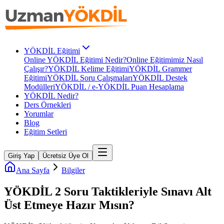
YÖKDİL Eğitimi
Online YÖKDİL Eğitimi Nedir?
Online Eğitimimiz Nasıl
Çalışır?
YÖKDİL Kelime Eğitimi
YÖKDİL Grammer
Eğitimi
YÖKDİL Soru Çalışmaları
YÖKDİL Destek
Modülleri
YÖKDİL / e-YÖKDİL Puan Hesaplama
YÖKDİL Nedir?
Ders Örnekleri
Yorumlar
Blog
Eğitim Setleri
Giriş Yap
Ücretsiz Üye Ol
Ana Sayfa
Bilgiler
YÖKDİL 2 Soru Taktikleriyle Sınavı Alt
Üst Etmeye Hazır Mısın?