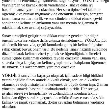
yönetimi becerilerinizi geliştirmenizi sağlar. Ayrıca, YÖKDİL'e özgü
yayınlardan ve kaynaklardan yararlanmak, sınava daha iyi
hazırlanmanıza yardımcı olacaktır. Her soru tipine özel taktikler
öğrenmek ve bunları uygulamak da önemlidir. Örneğin, paragraf
tamamlama sorularında ilk ve son cümlelere dikkat etmek, çeviri
sorularında kelime anlamlarının yanı sıra metnin bağlamına da
odaklanmak size avantaj sağlayacaktır.
Sınav stratejileri geliştirirken dikkat etmeniz gereken bir diğer
önemli nokta ise kelime dağarcığınızı genişletmektir. YÖKDİL gibi
akademik bir sınavda, çeşitli konularda geniş bir kelime bilgisine
sahip olmak büyük önem taşır. Bu nedenle, sınav hazırlık sürecinde
düzenli olarak kelime ezberi yapmak ve öğrendiğiniz kelimeleri
cümle içinde kullanmak oldukça faydalı olacaktır. Bunun yanı sıra,
sınavda sıkça karşılaşılan kelime gruplarını ve kalıplarını öğrenmek
de sınavda hız kazanmanıza yardımcı olacaktır.
YÖKDİL 2 sınavında başarıya ulaşmak için sadece bilgi birikimi
yeterli değildir. Sınav anında dikkatli olmak, soruları dikkatlice
okumak ve doğru stratejilerle ilerlemek de büyük önem taşır. Zaman
yönetimi sınavda başarının anahtarlarından biridir. Her soruya
ayrılan süreyi iyi hesaplamak ve zorlandığınız sorulara takılıp
kalmadan diğer sorulara geçmek önemlidir. Sınav esnasında sakin
kalmak ve panik yapmamak, doğru cevapları bulmanıza yardımcı
olacaktır.