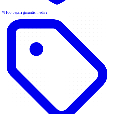
%100 başarı garantisi nedir?