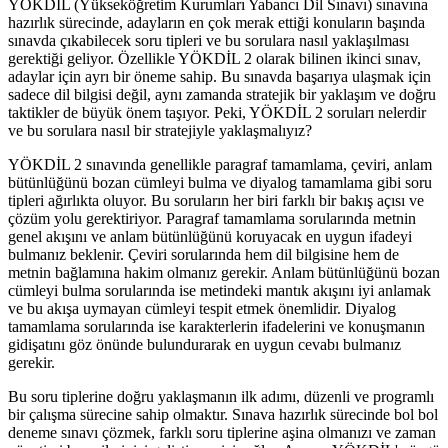
YÖKDİL (Yükseköğretim Kurumları Yabancı Dil Sınavı) sınavına
hazırlık sürecinde, adayların en çok merak ettiği konuların başında
sınavda çıkabilecek soru tipleri ve bu sorulara nasıl yaklaşılması
gerektiği geliyor. Özellikle YÖKDİL 2 olarak bilinen ikinci sınav,
adaylar için ayrı bir öneme sahip. Bu sınavda başarıya ulaşmak için
sadece dil bilgisi değil, aynı zamanda stratejik bir yaklaşım ve doğru
taktikler de büyük önem taşıyor. Peki, YÖKDİL 2 soruları nelerdir
ve bu sorulara nasıl bir stratejiyle yaklaşmalıyız?
YÖKDİL 2 sınavında genellikle paragraf tamamlama, çeviri, anlam
bütünlüğünü bozan cümleyi bulma ve diyalog tamamlama gibi soru
tipleri ağırlıkta oluyor. Bu soruların her biri farklı bir bakış açısı ve
çözüm yolu gerektiriyor. Paragraf tamamlama sorularında metnin
genel akışını ve anlam bütünlüğünü koruyacak en uygun ifadeyi
bulmanız beklenir. Çeviri sorularında hem dil bilgisine hem de
metnin bağlamına hakim olmanız gerekir. Anlam bütünlüğünü bozan
cümleyi bulma sorularında ise metindeki mantık akışını iyi anlamak
ve bu akışa uymayan cümleyi tespit etmek önemlidir. Diyalog
tamamlama sorularında ise karakterlerin ifadelerini ve konuşmanın
gidişatını göz önünde bulundurarak en uygun cevabı bulmanız
gerekir.
Bu soru tiplerine doğru yaklaşmanın ilk adımı, düzenli ve programlı
bir çalışma sürecine sahip olmaktır. Sınava hazırlık sürecinde bol bol
deneme sınavı çözmek, farklı soru tiplerine aşina olmanızı ve zaman