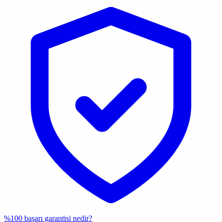
%100 başarı garantisi nedir?