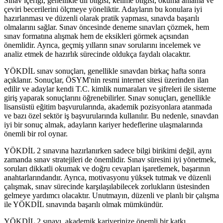
Sınav içeriği, genellikle dil bilgisi, kelime bilgisi, okuma anlama ve
çeviri becerilerini ölçmeye yöneliktir. Adayların bu konulara iyi
hazırlanması ve düzenli olarak pratik yapması, sınavda başarılı
olmalarını sağlar. Sınav öncesinde deneme sınavları çözmek, hem
sınav formatına alışmak hem de eksikleri görmek açısından
önemlidir. Ayrıca, geçmiş yılların sınav sorularını incelemek ve
analiz etmek de hazırlık sürecinde oldukça faydalı olacaktır.
YÖKDİL sınav sonuçları, genellikle sınavdan birkaç hafta sonra
açıklanır. Sonuçlar, ÖSYM'nin resmi internet sitesi üzerinden ilan
edilir ve adaylar kendi T.C. kimlik numaraları ve şifreleri ile sisteme
giriş yaparak sonuçlarını öğrenebilirler. Sınav sonuçları, genellikle
lisansüstü eğitim başvurularında, akademik pozisyonlara atanmada
ve bazı özel sektör iş başvurularında kullanılır. Bu nedenle, sınavdan
iyi bir sonuç almak, adayların kariyer hedeflerine ulaşmalarında
önemli bir rol oynar.
YÖKDİL 2 sınavına hazırlanırken sadece bilgi birikimi değil, aynı
zamanda sınav stratejileri de önemlidir. Sınav süresini iyi yönetmek,
soruları dikkatli okumak ve doğru cevapları işaretlemek, başarının
anahtarlarındandır. Ayrıca, motivasyonu yüksek tutmak ve düzenli
çalışmak, sınav sürecinde karşılaşılabilecek zorlukların üstesinden
gelmeye yardımcı olacaktır. Unutmayın, düzenli ve planlı bir çalışma
ile YÖKDİL sınavında başarılı olmak mümkündür.
YÖKDİL 2 sınavı, akademik kariyerinize önemli bir katkı