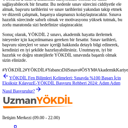
sağlayabilecek bir fırsattır. Bu nedenle sınav sürecini ciddiyetle ele
almak, başvuru tarihlerini ve sınav tarihlerini yakından takip etmek
ve düzenli çalışmak, başarıya ulaşmanızı kolaylaştıracaktır. Sınava
hazırlık sürecinde sabırlı olmak ve motivasyonu yüksek tutmak, bu
zorlu maratonda sizi hedefinize ulaştıracaktır.
Sonuç olarak, YÖKDİL 2 sınavı, akademik hayatta ilerlemek
isteyenler için kaçırılmaması gereken bir fırsattır. Sınav tarihleri,
başvuru süreçleri ve sınav içeriği hakkında detaylı bilgi edinerek,
kendinizi en iyi şekilde hazırlayabilirsiniz. Unutmayın, iyi bir
hazırlık ve doğru stratejilerle YÖKDİL sınavında başarılı olmak
sizin elinizde.
#
YÖKDİL2
#
YÖKDİL
#
YabancıDilSınavı
#
ÖSYM
#
AkademikKariye
YÖKDİL Fen Bilimleri Kelimeleri: Sınavda %100 Başarı İçin
Eksiksiz Kılavuz
E-YÖKDİL Başvuru Rehberi 2024: Adım Adım
Nasıl Başvurulur?
İletişim Merkezi (09.00 - 22.00)