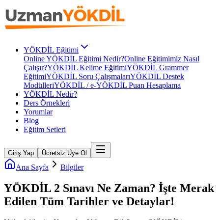
YÖKDİL Eğitimi
Online YÖKDİL Eğitimi Nedir?
Online Eğitimimiz Nasıl
Çalışır?
YÖKDİL Kelime Eğitimi
YÖKDİL Grammer
Eğitimi
YÖKDİL Soru Çalışmaları
YÖKDİL Destek
Modülleri
YÖKDİL / e-YÖKDİL Puan Hesaplama
YÖKDİL Nedir?
Ders Örnekleri
Yorumlar
Blog
Eğitim Setleri
Giriş Yap
Ücretsiz Üye Ol
Ana Sayfa
Bilgiler
YÖKDİL 2 Sınavı Ne Zaman? İşte Merak
Edilen Tüm Tarihler ve Detaylar!