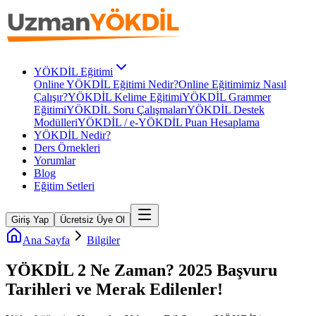
YÖKDİL Eğitimi
Online YÖKDİL Eğitimi Nedir?
Online Eğitimimiz Nasıl
Çalışır?
YÖKDİL Kelime Eğitimi
YÖKDİL Grammer
Eğitimi
YÖKDİL Soru Çalışmaları
YÖKDİL Destek
Modülleri
YÖKDİL / e-YÖKDİL Puan Hesaplama
YÖKDİL Nedir?
Ders Örnekleri
Yorumlar
Blog
Eğitim Setleri
Giriş Yap
Ücretsiz Üye Ol
Ana Sayfa
Bilgiler
YÖKDİL 2 Ne Zaman? 2025 Başvuru
Tarihleri ve Merak Edilenler!