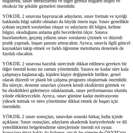
bilgilerini, sınav merkezlerini ve diğer gerekli bilgileri doğru ve
eksiksiz bir şekilde girmeleri önemlidir.
YÖKDİL 2 sınavına başvuracak adayların, sınav formatı ve içeriği
hakkında bilgi sahibi olmaları da büyük önem taşır. Sınav genellikle
çoktan seçmeli sorulardan oluşur ve adayların dil bilgisi, kelime
bilgisi, okuduğunu anlama gibi becerilerini ölçer. Sınava
hazırlanırken, geçmiş yılların sınav sorularını çözmek ve düzenli
pratik yapmak, başarı şansını artıracaktır. Ayrıca, sınavla ilgili güncel
kaynakları takip etmek ve farklı öğrenme metotlarını denemek de
faydalı olacaktır.
YÖKDİL 2 sınavına hazırlık sürecinde dikkat edilmesi gereken bir
diğer önemli konu ise zaman yönetimidir. Sınava ne kadar süre kala
çalışmaya başlanacağı, kişiden kişiye değişmekle birlikte, genel
olarak düzenli ve planlı bir çalışma programı oluşturmak önemlidir.
Bu süreçte, deneme sınavları çözerek kendi eksiklerini görmek ve
bu eksiklikleri gidermeye odaklanmak, sınav performansını olumlu
yönde etkileyecektir. Ayrıca, sınav gününe kadar motivasyonu
yüksek tutmak ve stres yönetimine dikkat etmek de başarı için
önemlidir.
YÖKDİL 2 sınav sonuçları, sınavdan sonraki birkaç hafta içinde
açıklanır. Sınav sonuçları, adayların akademik kariyerlerinde ve dil
yeterliliklerini belgelendirme süreçlerinde önemli rol oynar.
Sonuçlara itiraz hakkı da bulunur, ancak bu süreçte de ÖSYM’nin