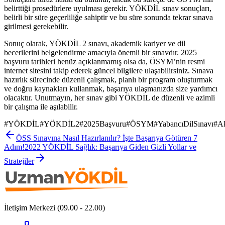
belirttiği prosedürlere uyulması gerekir. YÖKDİL sınav sonuçları,
belirli bir süre geçerliliğe sahiptir ve bu süre sonunda tekrar sınava
girilmesi gerekebilir.
Sonuç olarak, YÖKDİL 2 sınavı, akademik kariyer ve dil
becerilerini belgelendirme amacıyla önemli bir sınavdır. 2025
başvuru tarihleri henüz açıklanmamış olsa da, ÖSYM’nin resmi
internet sitesini takip ederek güncel bilgilere ulaşabilirsiniz. Sınava
hazırlık sürecinde düzenli çalışmak, planlı bir program oluşturmak
ve doğru kaynakları kullanmak, başarıya ulaşmanızda size yardımcı
olacaktır. Unutmayın, her sınav gibi YÖKDİL de düzenli ve azimli
bir çalışma ile aşılabilir.
#
YÖKDİL
#
YÖKDİL2
#
2025Başvuru
#
ÖSYM
#
YabancıDilSınavı
#
A
ÖSS Sınavına Nasıl Hazırlanılır? İşte Başarıya Götüren 7
Adım!
2022 YÖKDİL Sağlık: Başarıya Giden Gizli Yollar ve
Stratejiler
İletişim Merkezi (09.00 - 22.00)