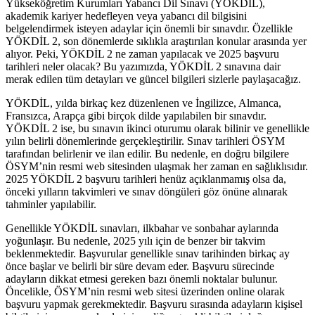
Yükseköğretim Kurumları Yabancı Dil Sınavı (YÖKDİL),
akademik kariyer hedefleyen veya yabancı dil bilgisini
belgelendirmek isteyen adaylar için önemli bir sınavdır. Özellikle
YÖKDİL 2, son dönemlerde sıklıkla araştırılan konular arasında yer
alıyor. Peki, YÖKDİL 2 ne zaman yapılacak ve 2025 başvuru
tarihleri neler olacak? Bu yazımızda, YÖKDİL 2 sınavına dair
merak edilen tüm detayları ve güncel bilgileri sizlerle paylaşacağız.
YÖKDİL, yılda birkaç kez düzenlenen ve İngilizce, Almanca,
Fransızca, Arapça gibi birçok dilde yapılabilen bir sınavdır.
YÖKDİL 2 ise, bu sınavın ikinci oturumu olarak bilinir ve genellikle
yılın belirli dönemlerinde gerçekleştirilir. Sınav tarihleri ÖSYM
tarafından belirlenir ve ilan edilir. Bu nedenle, en doğru bilgilere
ÖSYM’nin resmi web sitesinden ulaşmak her zaman en sağlıklısıdır.
2025 YÖKDİL 2 başvuru tarihleri henüz açıklanmamış olsa da,
önceki yılların takvimleri ve sınav döngüleri göz önüne alınarak
tahminler yapılabilir.
Genellikle YÖKDİL sınavları, ilkbahar ve sonbahar aylarında
yoğunlaşır. Bu nedenle, 2025 yılı için de benzer bir takvim
beklenmektedir. Başvurular genellikle sınav tarihinden birkaç ay
önce başlar ve belirli bir süre devam eder. Başvuru sürecinde
adayların dikkat etmesi gereken bazı önemli noktalar bulunur.
Öncelikle, ÖSYM’nin resmi web sitesi üzerinden online olarak
başvuru yapmak gerekmektedir. Başvuru sırasında adayların kişisel