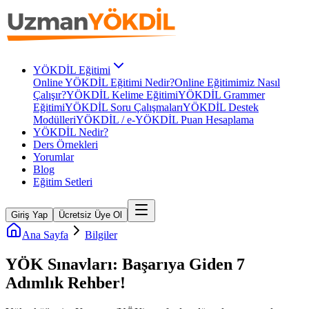
YÖKDİL Eğitimi
Online YÖKDİL Eğitimi Nedir?
Online Eğitimimiz Nasıl
Çalışır?
YÖKDİL Kelime Eğitimi
YÖKDİL Grammer
Eğitimi
YÖKDİL Soru Çalışmaları
YÖKDİL Destek
Modülleri
YÖKDİL / e-YÖKDİL Puan Hesaplama
YÖKDİL Nedir?
Ders Örnekleri
Yorumlar
Blog
Eğitim Setleri
Giriş Yap
Ücretsiz Üye Ol
Ana Sayfa
Bilgiler
YÖK Sınavları: Başarıya Giden 7
Adımlık Rehber!