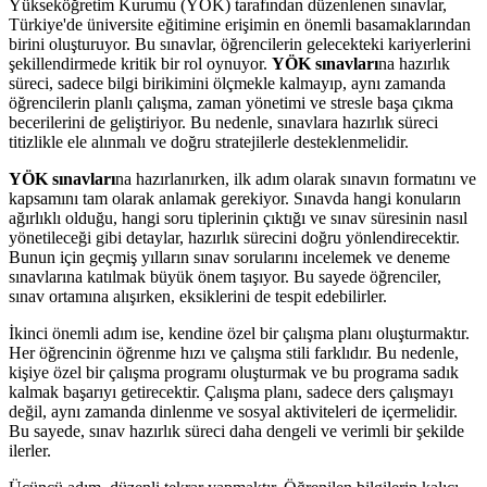
Yükseköğretim Kurumu (YÖK) tarafından düzenlenen sınavlar,
Türkiye'de üniversite eğitimine erişimin en önemli basamaklarından
birini oluşturuyor. Bu sınavlar, öğrencilerin gelecekteki kariyerlerini
şekillendirmede kritik bir rol oynuyor.
YÖK sınavları
na hazırlık
süreci, sadece bilgi birikimini ölçmekle kalmayıp, aynı zamanda
öğrencilerin planlı çalışma, zaman yönetimi ve stresle başa çıkma
becerilerini de geliştiriyor. Bu nedenle, sınavlara hazırlık süreci
titizlikle ele alınmalı ve doğru stratejilerle desteklenmelidir.
YÖK sınavları
na hazırlanırken, ilk adım olarak sınavın formatını ve
kapsamını tam olarak anlamak gerekiyor. Sınavda hangi konuların
ağırlıklı olduğu, hangi soru tiplerinin çıktığı ve sınav süresinin nasıl
yönetileceği gibi detaylar, hazırlık sürecini doğru yönlendirecektir.
Bunun için geçmiş yılların sınav sorularını incelemek ve deneme
sınavlarına katılmak büyük önem taşıyor. Bu sayede öğrenciler,
sınav ortamına alışırken, eksiklerini de tespit edebilirler.
İkinci önemli adım ise, kendine özel bir çalışma planı oluşturmaktır.
Her öğrencinin öğrenme hızı ve çalışma stili farklıdır. Bu nedenle,
kişiye özel bir çalışma programı oluşturmak ve bu programa sadık
kalmak başarıyı getirecektir. Çalışma planı, sadece ders çalışmayı
değil, aynı zamanda dinlenme ve sosyal aktiviteleri de içermelidir.
Bu sayede, sınav hazırlık süreci daha dengeli ve verimli bir şekilde
ilerler.