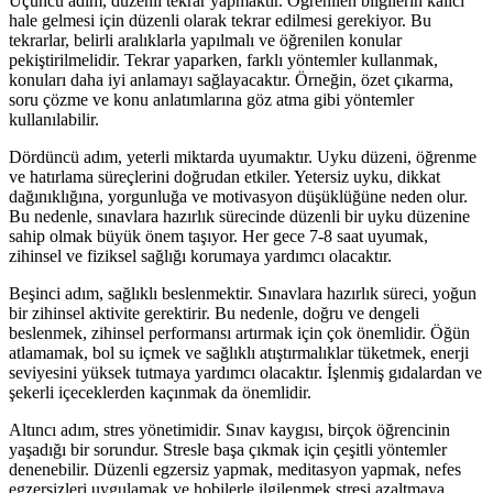
Üçüncü adım, düzenli tekrar yapmaktır. Öğrenilen bilgilerin kalıcı
hale gelmesi için düzenli olarak tekrar edilmesi gerekiyor. Bu
tekrarlar, belirli aralıklarla yapılmalı ve öğrenilen konular
pekiştirilmelidir. Tekrar yaparken, farklı yöntemler kullanmak,
konuları daha iyi anlamayı sağlayacaktır. Örneğin, özet çıkarma,
soru çözme ve konu anlatımlarına göz atma gibi yöntemler
kullanılabilir.
Dördüncü adım, yeterli miktarda uyumaktır. Uyku düzeni, öğrenme
ve hatırlama süreçlerini doğrudan etkiler. Yetersiz uyku, dikkat
dağınıklığına, yorgunluğa ve motivasyon düşüklüğüne neden olur.
Bu nedenle, sınavlara hazırlık sürecinde düzenli bir uyku düzenine
sahip olmak büyük önem taşıyor. Her gece 7-8 saat uyumak,
zihinsel ve fiziksel sağlığı korumaya yardımcı olacaktır.
Beşinci adım, sağlıklı beslenmektir. Sınavlara hazırlık süreci, yoğun
bir zihinsel aktivite gerektirir. Bu nedenle, doğru ve dengeli
beslenmek, zihinsel performansı artırmak için çok önemlidir. Öğün
atlamamak, bol su içmek ve sağlıklı atıştırmalıklar tüketmek, enerji
seviyesini yüksek tutmaya yardımcı olacaktır. İşlenmiş gıdalardan ve
şekerli içeceklerden kaçınmak da önemlidir.
Altıncı adım, stres yönetimidir. Sınav kaygısı, birçok öğrencinin
yaşadığı bir sorundur. Stresle başa çıkmak için çeşitli yöntemler
denenebilir. Düzenli egzersiz yapmak, meditasyon yapmak, nefes
egzersizleri uygulamak ve hobilerle ilgilenmek stresi azaltmaya