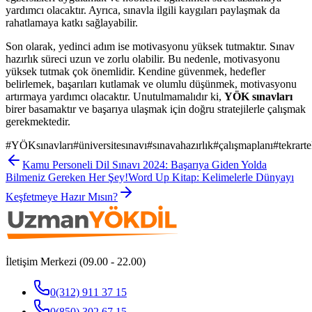
yardımcı olacaktır. Ayrıca, sınavla ilgili kaygıları paylaşmak da
rahatlamaya katkı sağlayabilir.
Son olarak, yedinci adım ise motivasyonu yüksek tutmaktır. Sınav
hazırlık süreci uzun ve zorlu olabilir. Bu nedenle, motivasyonu
yüksek tutmak çok önemlidir. Kendine güvenmek, hedefler
belirlemek, başarıları kutlamak ve olumlu düşünmek, motivasyonu
artırmaya yardımcı olacaktır. Unutulmamalıdır ki,
YÖK sınavları
birer basamaktır ve başarıya ulaşmak için doğru stratejilerle çalışmak
gerekmektedir.
#
YÖKsınavları
#
üniversitesınavı
#
sınavahazırlık
#
çalışmaplanı
#
tekrarte
Kamu Personeli Dil Sınavı 2024: Başarıya Giden Yolda
Bilmeniz Gereken Her Şey!
Word Up Kitap: Kelimelerle Dünyayı
Keşfetmeye Hazır Mısın?
İletişim Merkezi (09.00 - 22.00)
0(312) 911 37 15
0(850) 302 67 15