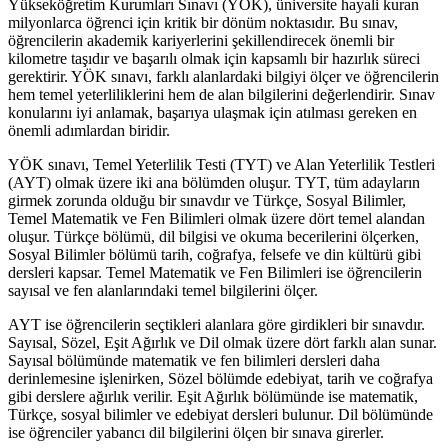
Yükseköğretim Kurumları Sınavı (YÖK), üniversite hayali kuran
milyonlarca öğrenci için kritik bir dönüm noktasıdır. Bu sınav,
öğrencilerin akademik kariyerlerini şekillendirecek önemli bir
kilometre taşıdır ve başarılı olmak için kapsamlı bir hazırlık süreci
gerektirir. YÖK sınavı, farklı alanlardaki bilgiyi ölçer ve öğrencilerin
hem temel yeterliliklerini hem de alan bilgilerini değerlendirir. Sınav
konularını iyi anlamak, başarıya ulaşmak için atılması gereken en
önemli adımlardan biridir.
YÖK sınavı, Temel Yeterlilik Testi (TYT) ve Alan Yeterlilik Testleri
(AYT) olmak üzere iki ana bölümden oluşur. TYT, tüm adayların
girmek zorunda olduğu bir sınavdır ve Türkçe, Sosyal Bilimler,
Temel Matematik ve Fen Bilimleri olmak üzere dört temel alandan
oluşur. Türkçe bölümü, dil bilgisi ve okuma becerilerini ölçerken,
Sosyal Bilimler bölümü tarih, coğrafya, felsefe ve din kültürü gibi
dersleri kapsar. Temel Matematik ve Fen Bilimleri ise öğrencilerin
sayısal ve fen alanlarındaki temel bilgilerini ölçer.
AYT ise öğrencilerin seçtikleri alanlara göre girdikleri bir sınavdır.
Sayısal, Sözel, Eşit Ağırlık ve Dil olmak üzere dört farklı alan sunar.
Sayısal bölümünde matematik ve fen bilimleri dersleri daha
derinlemesine işlenirken, Sözel bölümde edebiyat, tarih ve coğrafya
gibi derslere ağırlık verilir. Eşit Ağırlık bölümünde ise matematik,
Türkçe, sosyal bilimler ve edebiyat dersleri bulunur. Dil bölümünde
ise öğrenciler yabancı dil bilgilerini ölçen bir sınava girerler.