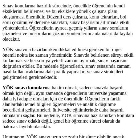
Sınav konularına hazırlık sürecinde, öncelikle öğrencinin kendi
eksiklerini belirlemesi ve bu eksiklere yönelik çalışma planı
oluşturması önemlidir. Düzenli ders çalışma, konu tekrarları, bol
soru çözümü ve deneme sınavları, sınav başarısını artırmada etkili
yöntemlerdir. Öğrencilerin ayrıca, geçmiş yılların sınav sorularını
çözmeleri ve bu soruların çözüm yöntemlerini anlamaları da faydalı
olacaktır.
YÖK sınavına hazırlanırken dikkat edilmesi gereken bir diğer
önemli nokta ise zaman yönetimidir. Sınavda belirlenen süreyi etkili
kullanmak ve her soruya yeterli zamanı ayırmak, sınav başarısını
doğrudan etkiler. Bu nedenle öğrencilerin, sınav esnasında zamanı
nasıl kullanacaklarına dair pratik yapmaları ve sınav stratejileri
geliştirmeleri gerekmektedir.
YÖK sınavı konuları
na hakim olmak, sadece sınavda başarılı
olmak için değil, aynı zamanda öğrencilerin üniversite yaşamına
daha iyi adapte olmaları için de önemlidir. Öğrencilerin farklı
alanlardaki temel bilgileri öğrenmeleri ve analitik düşünme
becerilerini geliştirmeleri, üniversite eğitimlerinde daha başarılı
olmalarını sağlar. Bu nedenle, YÖK sınavına hazırlanırken konulara
sadece sınav odaklı değil, genel bir öğrenme süreci olarak da
bakmak faydalı olacaktır.
Unutmayın, YÖK sınavı uzun ve zorlu bir süreç olabilir, ancak