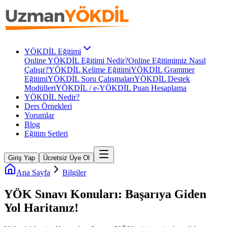
YÖKDİL Eğitimi
Online YÖKDİL Eğitimi Nedir?
Online Eğitimimiz Nasıl
Çalışır?
YÖKDİL Kelime Eğitimi
YÖKDİL Grammer
Eğitimi
YÖKDİL Soru Çalışmaları
YÖKDİL Destek
Modülleri
YÖKDİL / e-YÖKDİL Puan Hesaplama
YÖKDİL Nedir?
Ders Örnekleri
Yorumlar
Blog
Eğitim Setleri
Giriş Yap
Ücretsiz Üye Ol
Ana Sayfa
Bilgiler
YÖK Sınavı Konuları: Başarıya Giden
Yol Haritanız!