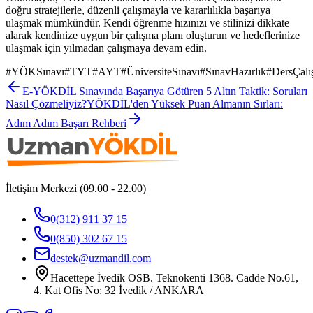
doğru stratejilerle, düzenli çalışmayla ve kararlılıkla başarıya
ulaşmak mümkündür. Kendi öğrenme hızınızı ve stilinizi dikkate
alarak kendinize uygun bir çalışma planı oluşturun ve hedeflerinize
ulaşmak için yılmadan çalışmaya devam edin.
#
YÖKSınavı
#
TYT
#
AYT
#
ÜniversiteSınavı
#
SınavHazırlık
#
DersÇalı
E-YÖKDİL Sınavında Başarıya Götüren 5 Altın Taktik: Soruları
Nasıl Çözmeliyiz?
YÖKDİL'den Yüksek Puan Almanın Sırları:
Adım Adım Başarı Rehberi
İletişim Merkezi (09.00 - 22.00)
0(312) 911 37 15
0(850) 302 67 15
destek@uzmandil.com
Hacettepe İvedik OSB. Teknokenti 1368. Cadde No.61,
4. Kat Ofis No: 32 İvedik / ANKARA