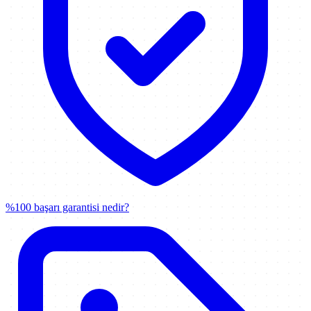
%100 başarı garantisi nedir?