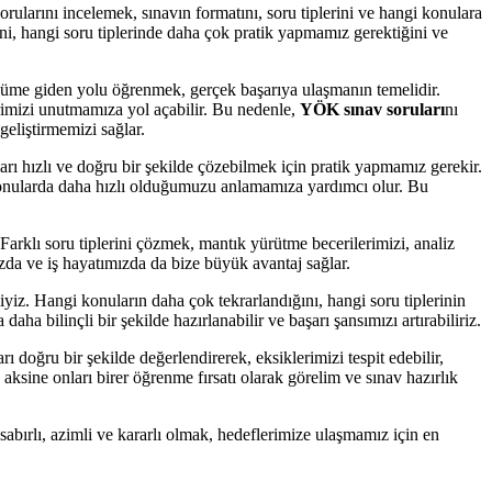
sorularını incelemek, sınavın formatını, soru tiplerini ve hangi konulara
ni, hangi soru tiplerinde daha çok pratik yapmamız gerektiğini ve
özüme giden yolu öğrenmek, gerçek başarıya ulaşmanın temelidir.
erimizi unutmamıza yol açabilir. Bu nedenle,
YÖK sınav soruları
nı
eliştirmemizi sağlar.
rı hızlı ve doğru bir şekilde çözebilmek için pratik yapmamız gerekir.
konularda daha hızlı olduğumuzu anlamamıza yardımcı olur. Bu
Farklı soru tiplerini çözmek, mantık yürütme becerilerimizi, analiz
zda ve iş hayatımızda da bize büyük avantaj sağlar.
yiz. Hangi konuların daha çok tekrarlandığını, hangi soru tiplerinin
ha bilinçli bir şekilde hazırlanabilir ve başarı şansımızı artırabiliriz.
 doğru bir şekilde değerlendirerek, eksiklerimizi tespit edebilir,
aksine onları birer öğrenme fırsatı olarak görelim ve sınav hazırlık
sabırlı, azimli ve kararlı olmak, hedeflerimize ulaşmamız için en