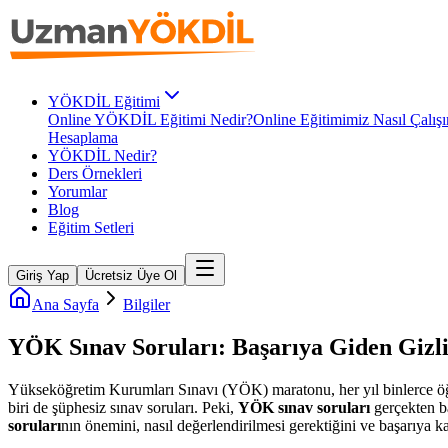
YÖKDİL Eğitimi
Online YÖKDİL Eğitimi Nedir?
Online Eğitimimiz Nasıl Çalışı
Hesaplama
YÖKDİL Nedir?
Ders Örnekleri
Yorumlar
Blog
Eğitim Setleri
Giriş Yap
Ücretsiz Üye Ol
Ana Sayfa
Bilgiler
YÖK Sınav Soruları: Başarıya Giden Gizl
Yükseköğretim Kurumları Sınavı (YÖK) maratonu, her yıl binlerce öğr
biri de şüphesiz sınav soruları. Peki,
YÖK sınav soruları
gerçekten ba
soruları
nın önemini, nasıl değerlendirilmesi gerektiğini ve başarıya k