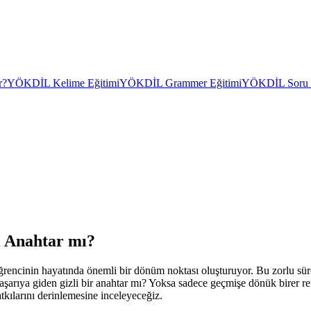
r?
YÖKDİL Kelime Eğitimi
YÖKDİL Grammer Eğitimi
YÖKDİL Soru Ç
i Anahtar mı?
encinin hayatında önemli bir dönüm noktası oluşturuyor. Bu zorlu süre
şarıya giden gizli bir anahtar mı? Yoksa sadece geçmişe dönük birer r
atkılarını derinlemesine inceleyeceğiz.