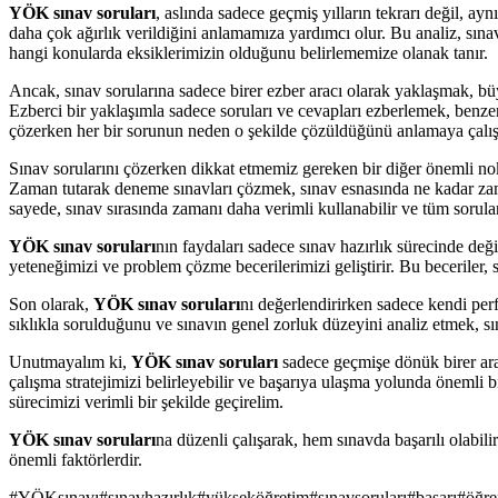
YÖK sınav soruları
, aslında sadece geçmiş yılların tekrarı değil, ay
daha çok ağırlık verildiğini anlamamıza yardımcı olur. Bu analiz, sın
hangi konularda eksiklerimizin olduğunu belirlememize olanak tanır.
Ancak, sınav sorularına sadece birer ezber aracı olarak yaklaşmak, b
Ezberci bir yaklaşımla sadece soruları ve cevapları ezberlemek, benze
çözerken her bir sorunun neden o şekilde çözüldüğünü anlamaya çalışm
Sınav sorularını çözerken dikkat etmemiz gereken bir diğer önemli nok
Zaman tutarak deneme sınavları çözmek, sınav esnasında ne kadar za
sayede, sınav sırasında zamanı daha verimli kullanabilir ve tüm soruları 
YÖK sınav soruları
nın faydaları sadece sınav hazırlık sürecinde değ
yeteneğimizi ve problem çözme becerilerimizi geliştirir. Bu beceriler
Son olarak,
YÖK sınav soruları
nı değerlendirirken sadece kendi per
sıklıkla sorulduğunu ve sınavın genel zorluk düzeyini analiz etmek, sına
Unutmayalım ki,
YÖK sınav soruları
sadece geçmişe dönük birer araç 
çalışma stratejimizi belirleyebilir ve başarıya ulaşma yolunda önemli b
sürecimizi verimli bir şekilde geçirelim.
YÖK sınav soruları
na düzenli çalışarak, hem sınavda başarılı olabil
önemli faktörlerdir.
#
YÖKsınavı
#
sınavhazırlık
#
yükseköğretim
#
sınavsoruları
#
başarı
#
öğr