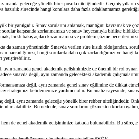
nı zamanda geleceğe yönelik birer pusula niteliğindedir. Geçmiş yılların 
ava hazırlık sürecinde hangi konulara daha fazla odaklanmamız gerektiği
üyük bir yanılgıdır. Sınav sorularını anlamak, mantığını kavramak ve ç
r sorular karşısında zorlanmamıza ve sınav heyecanıyla birlikte bildikl
ak, farklı bakış açıları kazanmamızı ve problem çözme becerilerimizi g
ta da zaman yönetimidir. Sınavda verilen süre kısıtlı olduğundan, sorula
man harcadığımızı, hangi sorularda daha çok zorlandığımızı ve hangi 
yetiştirebiliriz.
il, aynı zamanda genel akademik gelişimimizde de önemli bir rol oynar. 
, sadece sınavda değil, aynı zamanda gelecekteki akademik çalışmalarımı
formansımıza değil, aynı zamanda genel sınav eğilimine de dikkat etmeli
v stratejimizi belirlememize yardımcı olur. Bu analiz sayesinde, sınava da
değil, aynı zamanda geleceğe yönelik birer rehber niteliğindedir. Onları
ir adım atabiliriz. Bu nedenle, sınav sorularını çözmekten korkmayalım, 
ir hem de genel akademik gelişimimize katkıda bulunabiliriz. Bu süreçte 
enme
#
akademik
#
zaman yönetimi
#
sınavstratejileri
#
YÖK