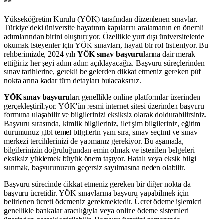
**
Yükseköğretim Kurulu (YÖK) tarafından düzenlenen sınavlar,
Türkiye'deki üniversite hayatının kapılarını aralamanın en önemli
adımlarından birini oluşturuyor. Özellikle yurt dışı üniversitelerde
okumak isteyenler için YÖK sınavları, hayati bir rol üstleniyor. Bu
rehberimizde, 2024 yılı
YÖK sınav başvuru
larına dair merak
ettiğiniz her şeyi adım adım açıklayacağız. Başvuru süreçlerinden
sınav tarihlerine, gerekli belgelerden dikkat etmeniz gereken püf
noktalarına kadar tüm detayları bulacaksınız.
YÖK sınav başvuru
ları genellikle online platformlar üzerinden
gerçekleştiriliyor. YÖK'ün resmi internet sitesi üzerinden başvuru
formuna ulaşabilir ve bilgilerinizi eksiksiz olarak doldurabilirsiniz.
Başvuru sırasında, kimlik bilgileriniz, iletişim bilgileriniz, eğitim
durumunuz gibi temel bilgilerin yanı sıra, sınav seçimi ve sınav
merkezi tercihlerinizi de yapmanız gerekiyor. Bu aşamada,
bilgilerinizin doğruluğundan emin olmak ve istenilen belgeleri
eksiksiz yüklemek büyük önem taşıyor. Hatalı veya eksik bilgi
sunmak, başvurunuzun geçersiz sayılmasına neden olabilir.
Başvuru sürecinde dikkat etmeniz gereken bir diğer nokta da
başvuru ücretidir. YÖK sınavlarına başvuru yapabilmek için
belirlenen ücreti ödemeniz gerekmektedir. Ücret ödeme işlemleri
genellikle bankalar aracılığıyla veya online ödeme sistemleri