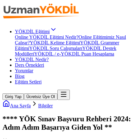
YÖKDİL Eğitimi
Online YÖKDİL Eğitimi Nedir?
Online Eğitimimiz Nasıl
Çalışır?
YÖKDİL Kelime Eğitimi
YÖKDİL Grammer
Eğitimi
YÖKDİL Soru Çalışmaları
YÖKDİL Destek
Modülleri
YÖKDİL / e-YÖKDİL Puan Hesaplama
YÖKDİL Nedir?
Ders Örnekleri
Yorumlar
Blog
Eğitim Setleri
Giriş Yap
Ücretsiz Üye Ol
Ana Sayfa
Bilgiler
**** YÖK Sınav Başvuru Rehberi 2024:
Adım Adım Başarıya Giden Yol **