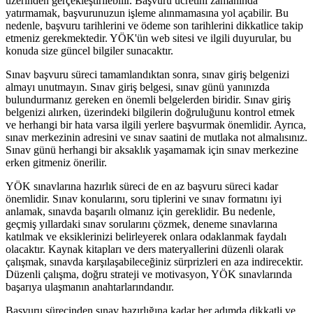
üzerinden gerçekleştirilebilir. Başvuru ücretini zamanında
yatırmamak, başvurunuzun işleme alınmamasına yol açabilir. Bu
nedenle, başvuru tarihlerini ve ödeme son tarihlerini dikkatlice takip
etmeniz gerekmektedir. YÖK'ün web sitesi ve ilgili duyurular, bu
konuda size güncel bilgiler sunacaktır.
Sınav başvuru süreci tamamlandıktan sonra, sınav giriş belgenizi
almayı unutmayın. Sınav giriş belgesi, sınav günü yanınızda
bulundurmanız gereken en önemli belgelerden biridir. Sınav giriş
belgenizi alırken, üzerindeki bilgilerin doğruluğunu kontrol etmek
ve herhangi bir hata varsa ilgili yerlere başvurmak önemlidir. Ayrıca,
sınav merkezinin adresini ve sınav saatini de mutlaka not almalısınız.
Sınav günü herhangi bir aksaklık yaşamamak için sınav merkezine
erken gitmeniz önerilir.
YÖK sınavlarına hazırlık süreci de en az başvuru süreci kadar
önemlidir. Sınav konularını, soru tiplerini ve sınav formatını iyi
anlamak, sınavda başarılı olmanız için gereklidir. Bu nedenle,
geçmiş yıllardaki sınav sorularını çözmek, deneme sınavlarına
katılmak ve eksiklerinizi belirleyerek onlara odaklanmak faydalı
olacaktır. Kaynak kitapları ve ders materyallerini düzenli olarak
çalışmak, sınavda karşılaşabileceğiniz sürprizleri en aza indirecektir.
Düzenli çalışma, doğru strateji ve motivasyon, YÖK sınavlarında
başarıya ulaşmanın anahtarlarındandır.
Başvuru sürecinden sınav hazırlığına kadar her adımda dikkatli ve