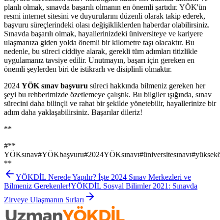
planlı olmak, sınavda başarılı olmanın en önemli şartıdır. YÖK'ün
resmi internet sitesini ve duyurularını düzenli olarak takip ederek,
başvuru süreçlerindeki olası değişikliklerden haberdar olabilirsiniz.
Sınavda başarılı olmak, hayallerinizdeki üniversiteye ve kariyere
ulaşmanıza giden yolda önemli bir kilometre taşı olacaktır. Bu
nedenle, bu süreci ciddiye alarak, gerekli tüm adımları titizlikle
uygulamanız tavsiye edilir. Unutmayın, başarı için gereken en
önemli şeylerden biri de istikrarlı ve disiplinli olmaktır.
2024
YÖK sınav başvuru
süreci hakkında bilmeniz gereken her
şeyi bu rehberimizde özetlemeye çalıştık. Bu bilgiler ışığında, sınav
sürecini daha bilinçli ve rahat bir şekilde yönetebilir, hayallerinize bir
adım daha yaklaşabilirsiniz. Başarılar dileriz!
**
#
**
YÖKsınav
#
YÖKbaşvuru
#
2024YÖKsınavı
#
üniversitesınavı
#
yüksek
**
YÖKDİL Nerede Yapılır? İşte 2024 Sınav Merkezleri ve
Bilmeniz Gerekenler!
YÖKDİL Sosyal Bilimler 2021: Sınavda
Zirveye Ulaşmanın Sırları