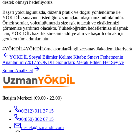
destek olmayı hedefliyoruz.
Başarı yolculuğunuzda, düzenli pratik ve doğru yönlendirme ile
YÖK DİL sınavında istediğiniz sonuçlara ulaşmanız mümkündür.
Örnek sorular, yolculuğunuzda size ışık tutacak ve eksiklerinizi
görmenize yardımcı olacaktır. Yükseköğretim hedeflerinize ulaşmak
için, YÖK DİL hazırlık sürecini ciddiye alın ve başarılı olmak için
gereken tüm adımları atın.
#
YÖKDİL
#
YÖKDİLörneksorular
#
İngilizcesınavı
#
akademikkariyer
YÖKDİL Sosyal Bilimler Kelime Kitabı: Sınavı Fethetmenin
Anahtarı mı?
2017 YÖKDİL Sonuçları: Merak Edilen Her Şey ve
Sonuç Analizleri
İletişim Merkezi (09.00 - 22.00)
0(312) 911 37 15
0(850) 302 67 15
destek@uzmandil.com