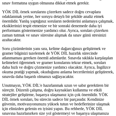
sınav formatına uygun olmasına dikkat etmek gerekir.
YÖK DİL örnek sorularını çözerken sadece doğru cevaplara
odaklanmak yerine, her soruyu detaylı bir şekilde analiz etmek
önemlidir. Yanlış yaptığınız soruların nedenlerini anlamaya çalışmak,
eksiklerinizi tespit etmenize ve bir sonraki denemede daha iyi
performans göstermenize yardımcı olur. Ayrıca, soruları çözerken
zaman tutmak ve sınav süresine alışmak da sınav günü stresinizi
azaltacaktır.
Soru çözümlerinin yanı sıra, kelime dağarcığınızı geliştirmek ve
gramer bilginizi tazelemek de YÖK DİL hazırlık sürecinde
atlanmaması gereken önemli adımlardır. Sınavda sıklıkla karşılaşılan
kelimeleri öğrenmek ve gramer konularını tekrar etmek, soruları
daha hızlı ve doğru çözmenize yardımcı olacaktır. Ayrıca, İngilizce
okuma pratiği yapmak, okuduğunu anlama becerilerinizi geliştirerek,
sınavda daha başarılı olmanızı sağlayacaktır.
Unutmayın, YÖK DİL'e hazırlanmak uzun ve sabır gerektiren bir
süreçtir. Düzenli çalışma, doğru kaynakları kullanma ve etkili
stratejiler geliştirme, başarıya ulaşmanız için çok önemlidir. YÖK
DİL örnek soruları, bu sürecin sadece bir parçasıdır. Kendinize
güvenin, motivasyonunuzu yüksek tutun ve hedeflerinize ulaşmak
için elinizden gelenin en iyisini yapın. Bu rehberle, YÖK DİL
sınavına hazırlanırken size yol göstermeyi ve başarıya ulaşmanıza