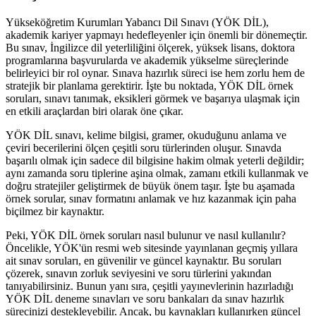
Yükseköğretim Kurumları Yabancı Dil Sınavı (YÖK DİL),
akademik kariyer yapmayı hedefleyenler için önemli bir dönemeçtir.
Bu sınav, İngilizce dil yeterliliğini ölçerek, yüksek lisans, doktora
programlarına başvurularda ve akademik yükselme süreçlerinde
belirleyici bir rol oynar. Sınava hazırlık süreci ise hem zorlu hem de
stratejik bir planlama gerektirir. İşte bu noktada, YÖK DİL örnek
soruları, sınavı tanımak, eksikleri görmek ve başarıya ulaşmak için
en etkili araçlardan biri olarak öne çıkar.
YÖK DİL sınavı, kelime bilgisi, gramer, okuduğunu anlama ve
çeviri becerilerini ölçen çeşitli soru türlerinden oluşur. Sınavda
başarılı olmak için sadece dil bilgisine hakim olmak yeterli değildir;
aynı zamanda soru tiplerine aşina olmak, zamanı etkili kullanmak ve
doğru stratejiler geliştirmek de büyük önem taşır. İşte bu aşamada
örnek sorular, sınav formatını anlamak ve hız kazanmak için paha
biçilmez bir kaynaktır.
Peki, YÖK DİL örnek soruları nasıl bulunur ve nasıl kullanılır?
Öncelikle, YÖK'ün resmi web sitesinde yayınlanan geçmiş yıllara
ait sınav soruları, en güvenilir ve güncel kaynaktır. Bu soruları
çözerek, sınavın zorluk seviyesini ve soru türlerini yakından
tanıyabilirsiniz. Bunun yanı sıra, çeşitli yayınevlerinin hazırladığı
YÖK DİL deneme sınavları ve soru bankaları da sınav hazırlık
sürecinizi destekleyebilir. Ancak, bu kaynakları kullanırken güncel