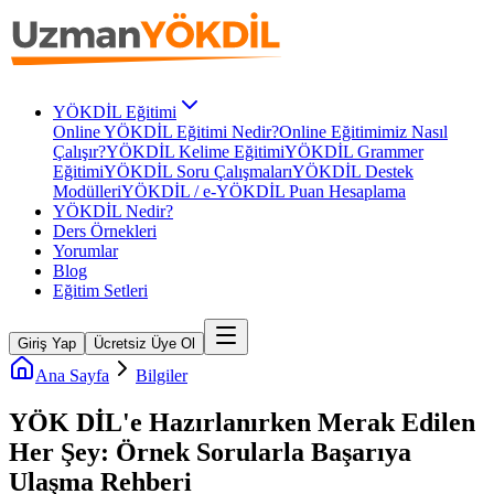
YÖKDİL Eğitimi
Online YÖKDİL Eğitimi Nedir?
Online Eğitimimiz Nasıl
Çalışır?
YÖKDİL Kelime Eğitimi
YÖKDİL Grammer
Eğitimi
YÖKDİL Soru Çalışmaları
YÖKDİL Destek
Modülleri
YÖKDİL / e-YÖKDİL Puan Hesaplama
YÖKDİL Nedir?
Ders Örnekleri
Yorumlar
Blog
Eğitim Setleri
Giriş Yap
Ücretsiz Üye Ol
Ana Sayfa
Bilgiler
YÖK DİL'e Hazırlanırken Merak Edilen
Her Şey: Örnek Sorularla Başarıya
Ulaşma Rehberi