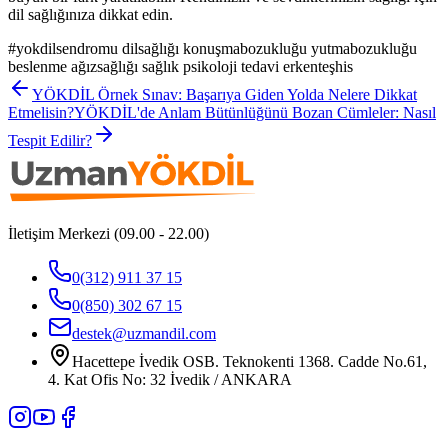
dil sağlığınıza dikkat edin.
#
yokdilsendromu dilsağlığı konuşmabozukluğu yutmabozukluğu
beslenme ağızsağlığı sağlık psikoloji tedavi erkenteşhis
YÖKDİL Örnek Sınav: Başarıya Giden Yolda Nelere Dikkat
Etmelisin?
YÖKDİL'de Anlam Bütünlüğünü Bozan Cümleler: Nasıl
Tespit Edilir?
İletişim Merkezi (09.00 - 22.00)
0(312) 911 37 15
0(850) 302 67 15
destek@uzmandil.com
Hacettepe İvedik OSB. Teknokenti 1368. Cadde No.61,
4. Kat Ofis No: 32 İvedik / ANKARA