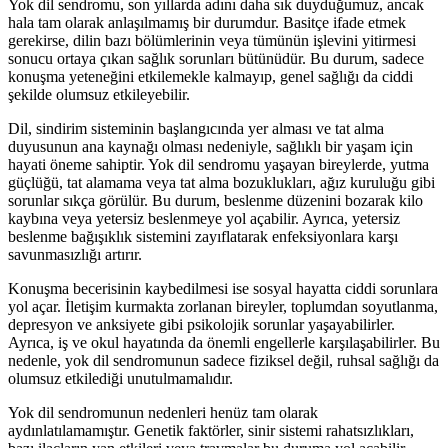
Yok dil sendromu, son yıllarda adını daha sık duyduğumuz, ancak
hala tam olarak anlaşılmamış bir durumdur. Basitçe ifade etmek
gerekirse, dilin bazı bölümlerinin veya tümünün işlevini yitirmesi
sonucu ortaya çıkan sağlık sorunları bütünüdür. Bu durum, sadece
konuşma yeteneğini etkilemekle kalmayıp, genel sağlığı da ciddi
şekilde olumsuz etkileyebilir.
Dil, sindirim sisteminin başlangıcında yer alması ve tat alma
duyusunun ana kaynağı olması nedeniyle, sağlıklı bir yaşam için
hayati öneme sahiptir. Yok dil sendromu yaşayan bireylerde, yutma
güçlüğü, tat alamama veya tat alma bozuklukları, ağız kuruluğu gibi
sorunlar sıkça görülür. Bu durum, beslenme düzenini bozarak kilo
kaybına veya yetersiz beslenmeye yol açabilir. Ayrıca, yetersiz
beslenme bağışıklık sistemini zayıflatarak enfeksiyonlara karşı
savunmasızlığı artırır.
Konuşma becerisinin kaybedilmesi ise sosyal hayatta ciddi sorunlara
yol açar. İletişim kurmakta zorlanan bireyler, toplumdan soyutlanma,
depresyon ve anksiyete gibi psikolojik sorunlar yaşayabilirler.
Ayrıca, iş ve okul hayatında da önemli engellerle karşılaşabilirler. Bu
nedenle, yok dil sendromunun sadece fiziksel değil, ruhsal sağlığı da
olumsuz etkilediği unutulmamalıdır.
Yok dil sendromunun nedenleri henüz tam olarak
aydınlatılamamıştır. Genetik faktörler, sinir sistemi rahatsızlıkları,