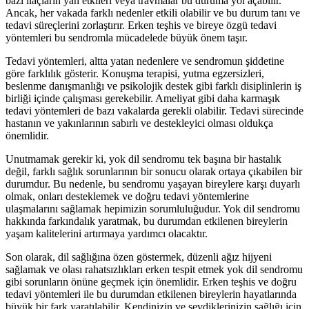
bazı ilaçların yan etkileri veya travmalar bu duruma yol açabilir.
Ancak, her vakada farklı nedenler etkili olabilir ve bu durum tanı ve
tedavi süreçlerini zorlaştırır. Erken teşhis ve bireye özgü tedavi
yöntemleri bu sendromla mücadelede büyük önem taşır.
Tedavi yöntemleri, altta yatan nedenlere ve sendromun şiddetine
göre farklılık gösterir. Konuşma terapisi, yutma egzersizleri,
beslenme danışmanlığı ve psikolojik destek gibi farklı disiplinlerin iş
birliği içinde çalışması gerekebilir. Ameliyat gibi daha karmaşık
tedavi yöntemleri de bazı vakalarda gerekli olabilir. Tedavi sürecinde
hastanın ve yakınlarının sabırlı ve destekleyici olması oldukça
önemlidir.
Unutmamak gerekir ki, yok dil sendromu tek başına bir hastalık
değil, farklı sağlık sorunlarının bir sonucu olarak ortaya çıkabilen bir
durumdur. Bu nedenle, bu sendromu yaşayan bireylere karşı duyarlı
olmak, onları desteklemek ve doğru tedavi yöntemlerine
ulaşmalarını sağlamak hepimizin sorumluluğudur. Yok dil sendromu
hakkında farkındalık yaratmak, bu durumdan etkilenen bireylerin
yaşam kalitelerini artırmaya yardımcı olacaktır.
Son olarak, dil sağlığına özen göstermek, düzenli ağız hijyeni
sağlamak ve olası rahatsızlıkları erken tespit etmek yok dil sendromu
gibi sorunların önüne geçmek için önemlidir. Erken teşhis ve doğru
tedavi yöntemleri ile bu durumdan etkilenen bireylerin hayatlarında
büyük bir fark yaratılabilir. Kendinizin ve sevdiklerinizin sağlığı için