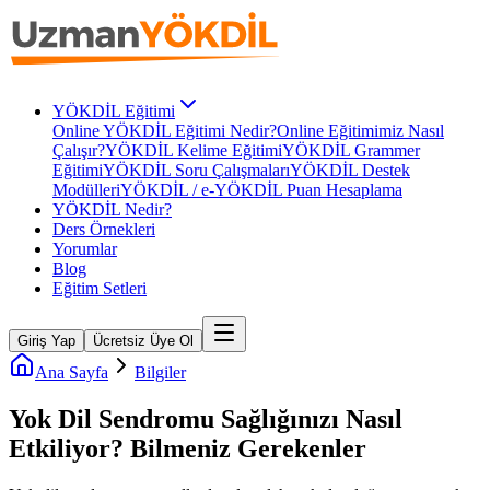
YÖKDİL Eğitimi
Online YÖKDİL Eğitimi Nedir?
Online Eğitimimiz Nasıl
Çalışır?
YÖKDİL Kelime Eğitimi
YÖKDİL Grammer
Eğitimi
YÖKDİL Soru Çalışmaları
YÖKDİL Destek
Modülleri
YÖKDİL / e-YÖKDİL Puan Hesaplama
YÖKDİL Nedir?
Ders Örnekleri
Yorumlar
Blog
Eğitim Setleri
Giriş Yap
Ücretsiz Üye Ol
Ana Sayfa
Bilgiler
Yok Dil Sendromu Sağlığınızı Nasıl
Etkiliyor? Bilmeniz Gerekenler