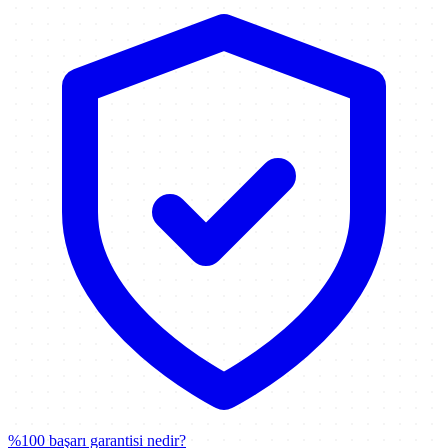
%100 başarı garantisi nedir?