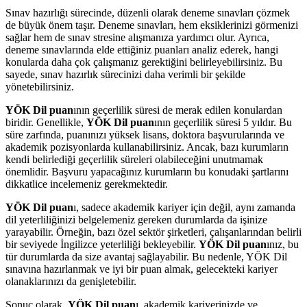
Sınav hazırlığı sürecinde, düzenli olarak deneme sınavları çözmek
de büyük önem taşır. Deneme sınavları, hem eksiklerinizi görmenizi
sağlar hem de sınav stresine alışmanıza yardımcı olur. Ayrıca,
deneme sınavlarında elde ettiğiniz puanları analiz ederek, hangi
konularda daha çok çalışmanız gerektiğini belirleyebilirsiniz. Bu
sayede, sınav hazırlık sürecinizi daha verimli bir şekilde
yönetebilirsiniz.
YÖK Dil puan
ının geçerlilik süresi de merak edilen konulardan
biridir. Genellikle,
YÖK Dil puan
ının geçerlilik süresi 5 yıldır. Bu
süre zarfında, puanınızı yüksek lisans, doktora başvurularında ve
akademik pozisyonlarda kullanabilirsiniz. Ancak, bazı kurumların
kendi belirlediği geçerlilik süreleri olabileceğini unutmamak
önemlidir. Başvuru yapacağınız kurumların bu konudaki şartlarını
dikkatlice incelemeniz gerekmektedir.
YÖK Dil puan
ı, sadece akademik kariyer için değil, aynı zamanda
dil yeterliliğinizi belgelemeniz gereken durumlarda da işinize
yarayabilir. Örneğin, bazı özel sektör şirketleri, çalışanlarından belirli
bir seviyede İngilizce yeterliliği bekleyebilir.
YÖK Dil puan
ınız, bu
tür durumlarda da size avantaj sağlayabilir. Bu nedenle, YÖK Dil
sınavına hazırlanmak ve iyi bir puan almak, gelecekteki kariyer
olanaklarınızı da genişletebilir.
Sonuç olarak,
YÖK Dil puan
ı, akademik kariyerinizde ve