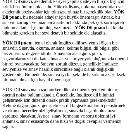
YÖK Dil sınavı, akademik kariyer yapmak isteyen birçok kişi için
kritik bir dönüm noktasıdır. Yüksek lisans, doktora başvuruları ve
akademik pozisyonlar için olmazsa olmaz bir gereklilik olan
YÖK
Dil puan
ı, bu nedenle adaylar için büyük önem taşır. Ancak, bu
sınavın zorluğu ve puanlama sistemi hakkında pek çok soru işareti
bulunmaktadır. İşte bu blog yazımızda,
YÖK Dil puan
ı hakkında
bilmeniz gereken her şeyi detaylı bir şekilde ele alacağız.
YÖK Dil puan
ı, temel olarak İngilizce dil seviyenizi ölçen bir
sınavdır. Sınavda, okuma, anlama, kelime bilgisi, dil bilgisi gibi
becerileriniz değerlendirilir. Sınavdan alacağınız puan,
başvurularınızda dikkate alınacak ve kariyer yolculuğunuzda önemli
bir rol oynayacaktır. Sınavın zorluk düzeyi, genellikle İngilizce
seviyenize ve sınav hazırlık sürecinize bağlı olarak değişiklik
gösterebilir. Bu nedenle, sınava iyi bir şekilde hazırlanmak, yüksek
bir puan almak için hayati önem taşır.
YÖK Dil sınavına hazırlanırken dikkat etmeniz gereken birkaç
önemli nokta bulunmaktadır. Öncelikle, İngilizce dil bilginizi
geliştirmek için düzenli olarak pratik yapmanız gerekmektedir.
Kelime dağarcığınızı genişletmek, dil bilgisi kurallarını pekiştirmek
ve okuma becerilerinizi geliştirmek, sınavda başarılı olmanıza
yardımcı olacaktır. Ayrıca, sınav formatını ve soru tiplerini iyi
anlamak, sınav esnasında daha hızlı ve doğru cevaplar vermenizi
sağlar.