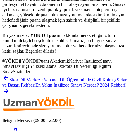
profesyonel hayatınızda önemli bir rol oynayan bir sınavdır. Sınava
iyi hazırlanmak, düzenli pratik yapmak ve sınav stratejilerini iyi
anlamak, yüksek bir puan almanıza yardımcı olacaktır. Unutmayın,
hedeflediğiniz puana ulaşmak için sabırlı ve disiplinli bir şekilde
çalışmanız gerekmektedir.
Bu yazımızda,
YÖK Dil puan
ı hakkında merak ettiğiniz tüm
konuları detaylı bir şekilde ele aldık. Umarız, bu bilgiler sınav
hazırlık sürecinizde size yardımcı olur ve hedeflerinize ulaşmanıza
katkı sağlar. Başarılar dileriz!
#
YÖKDil YÖKDilPuanı AkademikKariyer İngilizceSınavı
SınavHazırlığı YüksekLisans Doktora DilYeterliliği Eğitim
SınavStratejileri
Skor Dil Merkezi: Yabancı Dil Öğreniminde Gizli Kalmış Sırlar
ve Başarı Rehberi
En Yakın İngilizce Sınavı Nerede? 2024 Rehberi!
İletişim Merkezi (09.00 - 22.00)