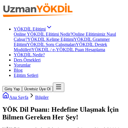
YÖKDİL Eğitimi
Online YÖKDİL Eğitimi Nedir?
Online Eğitimimiz Nasıl
Çalışır?
YÖKDİL Kelime Eğitimi
YÖKDİL Grammer
Eğitimi
YÖKDİL Soru Çalışmaları
YÖKDİL Destek
Modülleri
YÖKDİL / e-YÖKDİL Puan Hesaplama
YÖKDİL Nedir?
Ders Örnekleri
Yorumlar
Blog
Eğitim Setleri
Giriş Yap
Ücretsiz Üye Ol
Ana Sayfa
Bilgiler
YÖK Dil Puanı: Hedefine Ulaşmak İçin
Bilmen Gereken Her Şey!