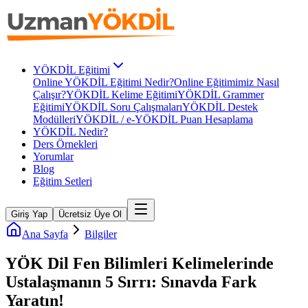
YÖKDİL Eğitimi
Online YÖKDİL Eğitimi Nedir?
Online Eğitimimiz Nasıl
Çalışır?
YÖKDİL Kelime Eğitimi
YÖKDİL Grammer
Eğitimi
YÖKDİL Soru Çalışmaları
YÖKDİL Destek
Modülleri
YÖKDİL / e-YÖKDİL Puan Hesaplama
YÖKDİL Nedir?
Ders Örnekleri
Yorumlar
Blog
Eğitim Setleri
Giriş Yap
Ücretsiz Üye Ol
Ana Sayfa
Bilgiler
YÖK Dil Fen Bilimleri Kelimelerinde
Ustalaşmanın 5 Sırrı: Sınavda Fark
Yaratın!