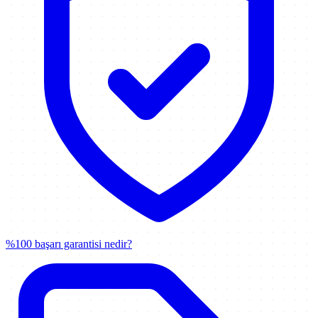
%100 başarı garantisi nedir?