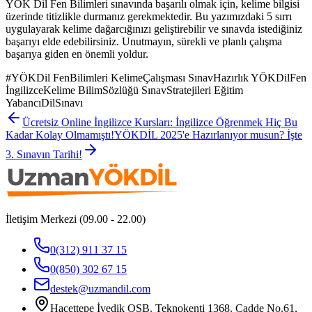
YÖK Dil Fen Bilimleri sınavında başarılı olmak için, kelime bilgisi
üzerinde titizlikle durmanız gerekmektedir. Bu yazımızdaki 5 sırrı
uygulayarak kelime dağarcığınızı geliştirebilir ve sınavda istediğiniz
başarıyı elde edebilirsiniz. Unutmayın, sürekli ve planlı çalışma
başarıya giden en önemli yoldur.
#
YÖKDil FenBilimleri KelimeÇalışması SınavHazırlık YÖKDilFen
İngilizceKelime BilimSözlüğü SınavStratejileri Eğitim
YabancıDilSınavı
Ücretsiz Online İngilizce Kursları: İngilizce Öğrenmek Hiç Bu
Kadar Kolay Olmamıştı!
YÖKDİL 2025'e Hazırlanıyor musun? İşte
3. Sınavın Tarihi!
İletişim Merkezi (09.00 - 22.00)
0(312) 911 37 15
0(850) 302 67 15
destek@uzmandil.com
Hacettepe İvedik OSB. Teknokenti 1368. Cadde No.61,