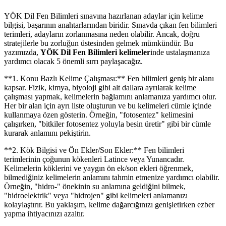
YÖK Dil Fen Bilimleri sınavına hazırlanan adaylar için kelime
bilgisi, başarının anahtarlarından biridir. Sınavda çıkan fen bilimleri
terimleri, adayların zorlanmasına neden olabilir. Ancak, doğru
stratejilerle bu zorluğun üstesinden gelmek mümkündür. Bu
yazımızda,
YÖK Dil Fen Bilimleri kelimeler
inde ustalaşmanıza
yardımcı olacak 5 önemli sırrı paylaşacağız.
**1. Konu Bazlı Kelime Çalışması:** Fen bilimleri geniş bir alanı
kapsar. Fizik, kimya, biyoloji gibi alt dallara ayrılarak kelime
çalışması yapmak, kelimelerin bağlamını anlamanıza yardımcı olur.
Her bir alan için ayrı liste oluşturun ve bu kelimeleri cümle içinde
kullanmaya özen gösterin. Örneğin, "fotosentez" kelimesini
çalışırken, "bitkiler fotosentez yoluyla besin üretir" gibi bir cümle
kurarak anlamını pekiştirin.
**2. Kök Bilgisi ve Ön Ekler/Son Ekler:** Fen bilimleri
terimlerinin çoğunun kökenleri Latince veya Yunancadır.
Kelimelerin köklerini ve yaygın ön ek/son ekleri öğrenmek,
bilmediğiniz kelimelerin anlamını tahmin etmenize yardımcı olabilir.
Örneğin, "hidro-" önekinin su anlamına geldiğini bilmek,
"hidroelektrik" veya "hidrojen" gibi kelimeleri anlamanızı
kolaylaştırır. Bu yaklaşım, kelime dağarcığınızı genişletirken ezber
yapma ihtiyacınızı azaltır.