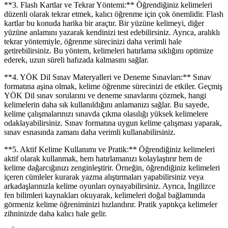
**3. Flash Kartlar ve Tekrar Yöntemi:** Öğrendiğiniz kelimeleri
düzenli olarak tekrar etmek, kalıcı öğrenme için çok önemlidir. Flash
kartlar bu konuda harika bir araçtır. Bir yüzüne kelimeyi, diğer
yüzüne anlamını yazarak kendinizi test edebilirsiniz. Ayrıca, aralıklı
tekrar yöntemiyle, öğrenme sürecinizi daha verimli hale
getirebilirsiniz. Bu yöntem, kelimeleri hatırlama sıklığını optimize
ederek, uzun süreli hafızada kalmasını sağlar.
**4. YÖK Dil Sınav Materyalleri ve Deneme Sınavları:** Sınav
formatına aşina olmak, kelime öğrenme sürecinizi de etkiler. Geçmiş
YÖK Dil sınav sorularını ve deneme sınavlarını çözmek, hangi
kelimelerin daha sık kullanıldığını anlamanızı sağlar. Bu sayede,
kelime çalışmalarınızı sınavda çıkma olasılığı yüksek kelimelere
odaklayabilirsiniz. Sınav formatına uygun kelime çalışması yaparak,
sınav esnasında zamanı daha verimli kullanabilirsiniz.
**5. Aktif Kelime Kullanımı ve Pratik:** Öğrendiğiniz kelimeleri
aktif olarak kullanmak, hem hatırlamanızı kolaylaştırır hem de
kelime dağarcığınızı zenginleştirir. Örneğin, öğrendiğiniz kelimeleri
içeren cümleler kurarak yazma alıştırmaları yapabilirsiniz veya
arkadaşlarınızla kelime oyunları oynayabilirsiniz. Ayrıca, İngilizce
fen bilimleri kaynakları okuyarak, kelimeleri doğal bağlamında
görmeniz kelime öğreniminizi hızlandırır. Pratik yaptıkça kelimeler
zihninizde daha kalıcı hale gelir.