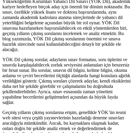
Yükseköğretim Kurumları Yabancı Dil Sınavı (YÖK Dil), akademik
kariyer hedefleyen birçok aday için önemli bir dönüm noktasıdır. Bu
sınav, özellikle yüksek lisans ve doktora başvurularında, aynı
zamanda akademik kadrolara atanma süreçlerinde de yabancı dil
yeterliliğini belgeleme açısından büyük bir rol oynar. YÖK Dil
sınavına hazırlanırken başvurulabilecek en etkili yöntemlerden biri,
geçmiş yılların çıkmış sorularını incelemek ve analiz etmektir. Bu
blog yazımızda, YÖK Dil çıkmış sorularının önemini ve sınava
hazırlık sürecinde nasıl kullanılabileceğini detaylı bir şekilde ele
alacağız.
YÖK Dil çıkmış sorular, adayların sınav formatını, soru tiplerini ve
sınavda karşılaşılabilecek zorluk seviyesini anlamaları için benzersiz
bir fırsat sunar. Bu sorular, sınavın dil bilgisi, kelime bilgisi, okuma
anlama ve çeviri becerilerini ölçtüğü alanlarda hangi konulara ağırlık
verildiğini gösterir. Çıkmış soruları çözerek adaylar, kendi eksiklerini
daha net bir şekilde görebilir ve çalışmalarını bu doğrultuda
şekillendirebilirler. Ayrıca, sınav esnasında zaman yönetimi
yapabilme becerilerini geliştirmeleri açısından da büyük fayda
sağlar.
Geçmiş yılların çıkmış sorularına erişim, genellikle YÖK’ün resmi
web sitesi veya çeşitli yayınevlerinin hazırladığı deneme sınavları
aracılığıyla mümkündür. Ancak, bu kaynaklara ulaşmak kadar,
onları doğru bir şekilde analiz etmek ve değerlendirmek de