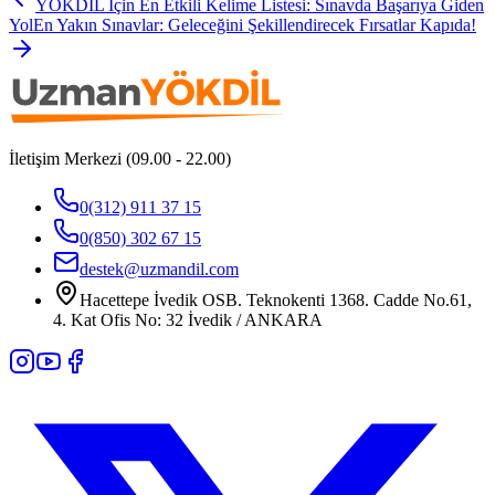
YÖKDİL İçin En Etkili Kelime Listesi: Sınavda Başarıya Giden
Yol
En Yakın Sınavlar: Geleceğini Şekillendirecek Fırsatlar Kapıda!
İletişim Merkezi (09.00 - 22.00)
0(312) 911 37 15
0(850) 302 67 15
destek@uzmandil.com
Hacettepe İvedik OSB. Teknokenti 1368. Cadde No.61,
4. Kat Ofis No: 32 İvedik / ANKARA