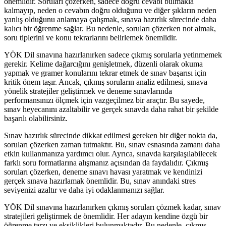
önemlidir. Soruları çözerken, sadece doğru cevabı bulmakla
kalmayıp, neden o cevabın doğru olduğunu ve diğer şıkların neden
yanlış olduğunu anlamaya çalışmak, sınava hazırlık sürecinde daha
kalıcı bir öğrenme sağlar. Bu nedenle, soruları çözerken not almak,
soru tiplerini ve konu tekrarlarını belirlemek önemlidir.
YÖK Dil sınavına hazırlanırken sadece çıkmış sorularla yetinmemek
gerekir. Kelime dağarcığını genişletmek, düzenli olarak okuma
yapmak ve gramer konularını tekrar etmek de sınav başarısı için
kritik önem taşır. Ancak, çıkmış soruların analiz edilmesi, sınava
yönelik stratejiler geliştirmek ve deneme sınavlarında
performansınızı ölçmek için vazgeçilmez bir araçtır. Bu sayede,
sınav heyecanını azaltabilir ve gerçek sınavda daha rahat bir şekilde
başarılı olabilirsiniz.
Sınav hazırlık sürecinde dikkat edilmesi gereken bir diğer nokta da,
soruları çözerken zaman tutmaktır. Bu, sınav esnasında zamanı daha
etkin kullanmanıza yardımcı olur. Ayrıca, sınavda karşılaşılabilecek
farklı soru formatlarına alışmanız açısından da faydalıdır. Çıkmış
soruları çözerken, deneme sınavı havası yaratmak ve kendinizi
gerçek sınava hazırlamak önemlidir. Bu, sınav anındaki stres
seviyenizi azaltır ve daha iyi odaklanmanızı sağlar.
YÖK Dil sınavına hazırlanırken çıkmış soruları çözmek kadar, sınav
stratejileri geliştirmek de önemlidir. Her adayın kendine özgü bir
öğrenme tarzı ve eksiklikleri bulunmaktadır. Bu nedenle, çıkmış