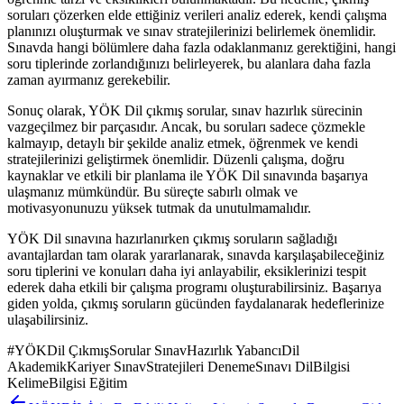
soruları çözerken elde ettiğiniz verileri analiz ederek, kendi çalışma
planınızı oluşturmak ve sınav stratejilerinizi belirlemek önemlidir.
Sınavda hangi bölümlere daha fazla odaklanmanız gerektiğini, hangi
soru tiplerinde zorlandığınızı belirleyerek, bu alanlara daha fazla
zaman ayırmanız gerekebilir.
Sonuç olarak, YÖK Dil çıkmış sorular, sınav hazırlık sürecinin
vazgeçilmez bir parçasıdır. Ancak, bu soruları sadece çözmekle
kalmayıp, detaylı bir şekilde analiz etmek, öğrenmek ve kendi
stratejilerinizi geliştirmek önemlidir. Düzenli çalışma, doğru
kaynaklar ve etkili bir planlama ile YÖK Dil sınavında başarıya
ulaşmanız mümkündür. Bu süreçte sabırlı olmak ve
motivasyonunuzu yüksek tutmak da unutulmamalıdır.
YÖK Dil sınavına hazırlanırken çıkmış soruların sağladığı
avantajlardan tam olarak yararlanarak, sınavda karşılaşabileceğiniz
soru tiplerini ve konuları daha iyi anlayabilir, eksiklerinizi tespit
ederek daha etkili bir çalışma programı oluşturabilirsiniz. Başarıya
giden yolda, çıkmış soruların gücünden faydalanarak hedeflerinize
ulaşabilirsiniz.
#
YÖKDil ÇıkmışSorular SınavHazırlık YabancıDil
AkademikKariyer SınavStratejileri DenemeSınavı DilBilgisi
KelimeBilgisi Eğitim