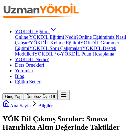
YÖKDİL Eğitimi
Online YÖKDİL Eğitimi Nedir?
Online Eğitimimiz Nasıl
Çalışır?
YÖKDİL Kelime Eğitimi
YÖKDİL Grammer
Eğitimi
YÖKDİL Soru Çalışmaları
YÖKDİL Destek
Modülleri
YÖKDİL / e-YÖKDİL Puan Hesaplama
YÖKDİL Nedir?
Ders Örnekleri
Yorumlar
Blog
Eğitim Setleri
Giriş Yap
Ücretsiz Üye Ol
Ana Sayfa
Bilgiler
YÖK Dil Çıkmış Sorular: Sınava
Hazırlıkta Altın Değerinde Taktikler