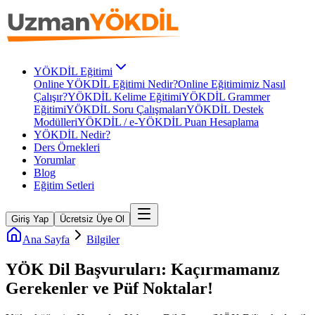
YÖKDİL Eğitimi
Online YÖKDİL Eğitimi Nedir?
Online Eğitimimiz Nasıl
Çalışır?
YÖKDİL Kelime Eğitimi
YÖKDİL Grammer
Eğitimi
YÖKDİL Soru Çalışmaları
YÖKDİL Destek
Modülleri
YÖKDİL / e-YÖKDİL Puan Hesaplama
YÖKDİL Nedir?
Ders Örnekleri
Yorumlar
Blog
Eğitim Setleri
Giriş Yap
Ücretsiz Üye Ol
Ana Sayfa
Bilgiler
YÖK Dil Başvuruları: Kaçırmamanız
Gerekenler ve Püf Noktalar!