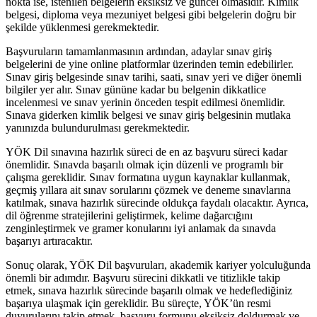
nokta ise, istenilen belgelerin eksiksiz ve güncel olmasıdır. Kimlik
belgesi, diploma veya mezuniyet belgesi gibi belgelerin doğru bir
şekilde yüklenmesi gerekmektedir.
Başvuruların tamamlanmasının ardından, adaylar sınav giriş
belgelerini de yine online platformlar üzerinden temin edebilirler.
Sınav giriş belgesinde sınav tarihi, saati, sınav yeri ve diğer önemli
bilgiler yer alır. Sınav gününe kadar bu belgenin dikkatlice
incelenmesi ve sınav yerinin önceden tespit edilmesi önemlidir.
Sınava giderken kimlik belgesi ve sınav giriş belgesinin mutlaka
yanınızda bulundurulması gerekmektedir.
YÖK Dil sınavına hazırlık süreci de en az başvuru süreci kadar
önemlidir. Sınavda başarılı olmak için düzenli ve programlı bir
çalışma gereklidir. Sınav formatına uygun kaynaklar kullanmak,
geçmiş yıllara ait sınav sorularını çözmek ve deneme sınavlarına
katılmak, sınava hazırlık sürecinde oldukça faydalı olacaktır. Ayrıca,
dil öğrenme stratejilerini geliştirmek, kelime dağarcığını
zenginleştirmek ve gramer konularını iyi anlamak da sınavda
başarıyı artıracaktır.
Sonuç olarak, YÖK Dil başvuruları, akademik kariyer yolculuğunda
önemli bir adımdır. Başvuru sürecini dikkatli ve titizlikle takip
etmek, sınava hazırlık sürecinde başarılı olmak ve hedeflediğiniz
başarıya ulaşmak için gereklidir. Bu süreçte, YÖK’ün resmi
duyurularını takip etmek, başvuru formunu eksiksiz doldurmak ve