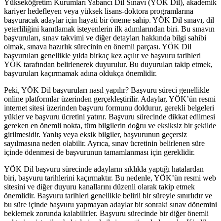
Yükseköğretim Kurumları Yabancı Dil Sınavı (YÖK Dil), akademik
kariyer hedefleyen veya yüksek lisans-doktora programlarına
başvuracak adaylar için hayati bir öneme sahip. YÖK Dil sınavı, dil
yeterliliğini kanıtlamak isteyenlerin ilk adımlarından biri. Bu sınavın
başvuruları, sınav takvimi ve diğer detayları hakkında bilgi sahibi
olmak, sınava hazırlık sürecinin en önemli parçası. YÖK Dil
başvuruları genellikle yılda birkaç kez açılır ve başvuru tarihleri
YÖK tarafından belirlenerek duyurulur. Bu duyuruları takip etmek,
başvuruları kaçırmamak adına oldukça önemlidir.
Peki, YÖK Dil başvuruları nasıl yapılır? Başvuru süreci genellikle
online platformlar üzerinden gerçekleştirilir. Adaylar, YÖK’ün resmi
internet sitesi üzerinden başvuru formunu doldurur, gerekli belgeleri
yükler ve başvuru ücretini yatırır. Başvuru sürecinde dikkat edilmesi
gereken en önemli nokta, tüm bilgilerin doğru ve eksiksiz bir şekilde
girilmesidir. Yanlış veya eksik bilgiler, başvurunun geçersiz
sayılmasına neden olabilir. Ayrıca, sınav ücretinin belirlenen süre
içinde ödenmesi de başvurunun tamamlanması için gereklidir.
YÖK Dil başvuru sürecinde adayların sıklıkla yaptığı hatalardan
biri, başvuru tarihlerini kaçırmaktır. Bu nedenle, YÖK’ün resmi web
sitesini ve diğer duyuru kanallarını düzenli olarak takip etmek
önemlidir. Başvuru tarihleri genellikle belirli bir süreyle sınırlıdır ve
bu süre içinde başvuru yapmayan adaylar bir sonraki sınav dönemini
beklemek zorunda kalabilirler. Başvuru sürecinde bir diğer önemli