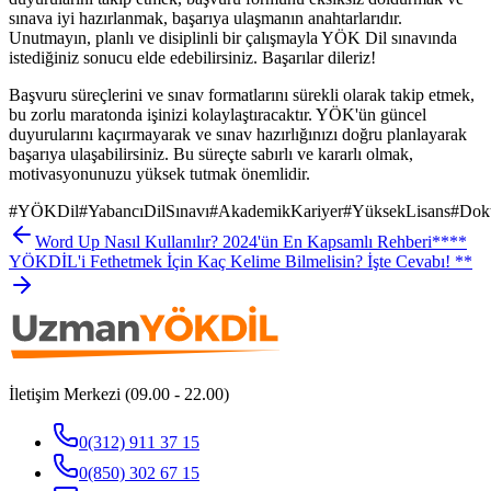
sınava iyi hazırlanmak, başarıya ulaşmanın anahtarlarıdır.
Unutmayın, planlı ve disiplinli bir çalışmayla YÖK Dil sınavında
istediğiniz sonucu elde edebilirsiniz. Başarılar dileriz!
Başvuru süreçlerini ve sınav formatlarını sürekli olarak takip etmek,
bu zorlu maratonda işinizi kolaylaştıracaktır. YÖK'ün güncel
duyurularını kaçırmayarak ve sınav hazırlığınızı doğru planlayarak
başarıya ulaşabilirsiniz. Bu süreçte sabırlı ve kararlı olmak,
motivasyonunuzu yüksek tutmak önemlidir.
#
YÖKDil
#
YabancıDilSınavı
#
AkademikKariyer
#
YüksekLisans
#
Dok
Word Up Nasıl Kullanılır? 2024'ün En Kapsamlı Rehberi
****
YÖKDİL'i Fethetmek İçin Kaç Kelime Bilmelisin? İşte Cevabı! **
İletişim Merkezi (09.00 - 22.00)
0(312) 911 37 15
0(850) 302 67 15