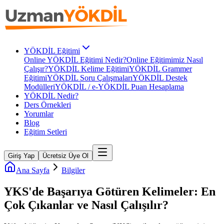
YÖKDİL Eğitimi
Online YÖKDİL Eğitimi Nedir?
Online Eğitimimiz Nasıl
Çalışır?
YÖKDİL Kelime Eğitimi
YÖKDİL Grammer
Eğitimi
YÖKDİL Soru Çalışmaları
YÖKDİL Destek
Modülleri
YÖKDİL / e-YÖKDİL Puan Hesaplama
YÖKDİL Nedir?
Ders Örnekleri
Yorumlar
Blog
Eğitim Setleri
Giriş Yap
Ücretsiz Üye Ol
Ana Sayfa
Bilgiler
YKS'de Başarıya Götüren Kelimeler: En
Çok Çıkanlar ve Nasıl Çalışılır?