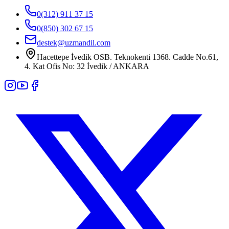
0(312) 911 37 15
0(850) 302 67 15
destek@uzmandil.com
Hacettepe İvedik OSB. Teknokenti 1368. Cadde No.61,
4. Kat Ofis No: 32 İvedik / ANKARA