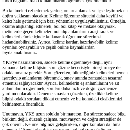
farklı bağlamlardaki kullanımlarını öğrenmek çok önemlidir.
Bu kelimeleri ezberlemek yerine, onları anlamak ve içselleştirmek en
doğru yaklaşım olacaktır. Kelime öğrenme sürecini daha keyifli ve
kalıcı hale getirmek için bazı yöntemler uygulayabilirsiniz. Örneğin,
okuma alışkanlığı edinerek, bol bol kitap ve makale okuyarak,
metinlerde geçen kelimeleri not alıp anlamlarını araştırarak ve
kelimeleri cümle içinde kullanarak öğrenme sürecinizi
hızlandırabilirsiniz. Ayrıca, kelime kartları hazırlayabilir, kelime
oyunları oynayabilir ve çeşitli online kaynaklardan
faydalanabilirsiniz.
YKS'ye hazırlanırken, sadece kelime öğrenmeye değil, aynı
zamanda kelime bilgisini soru çözme becerisiyle birleştirmeye de
odaklanmanız gerekir. Soru çözerken, bilmediğiniz kelimeleri hemen
işaretleyip anlamlarını öğrenmek, sınav anında zamandan tasarruf
etmenizi sağlayacaktır. Ayrıca, kelimelerin eş anlamlılarını ve zıt
anlamlılarını öğrenmek, soruları daha hızlı ve doğru çözmenize
yardımcı olacaktır. Deneme sınavları çözerken, özellikle kelime
bilgisi odaklı sorulara dikkat etmeniz ve bu konudaki eksiklerinizi
belirlemeniz önemlidir.
Unutmayın, YKS uzun soluklu bir maraton. Bu süreçte sadece bilgi
birikimi değil, düzenli çalışma, motivasyon ve doğru stratejiler de
çok önemli. Kelime bilginizi geliştirirken, diğer konuları da ihmal
etmeyin. Düzenli olarak tekrar yapın, bol bol soru çözün ve