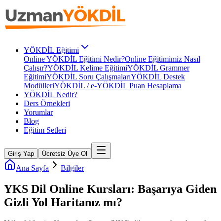
YÖKDİL Eğitimi
Online YÖKDİL Eğitimi Nedir?
Online Eğitimimiz Nasıl
Çalışır?
YÖKDİL Kelime Eğitimi
YÖKDİL Grammer
Eğitimi
YÖKDİL Soru Çalışmaları
YÖKDİL Destek
Modülleri
YÖKDİL / e-YÖKDİL Puan Hesaplama
YÖKDİL Nedir?
Ders Örnekleri
Yorumlar
Blog
Eğitim Setleri
Giriş Yap
Ücretsiz Üye Ol
Ana Sayfa
Bilgiler
YKS Dil Online Kursları: Başarıya Giden
Gizli Yol Haritanız mı?