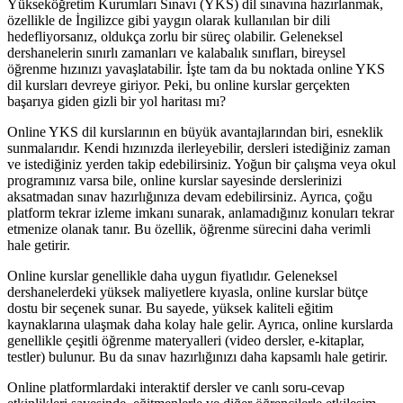
Yükseköğretim Kurumları Sınavı (YKS) dil sınavına hazırlanmak,
özellikle de İngilizce gibi yaygın olarak kullanılan bir dili
hedefliyorsanız, oldukça zorlu bir süreç olabilir. Geleneksel
dershanelerin sınırlı zamanları ve kalabalık sınıfları, bireysel
öğrenme hızınızı yavaşlatabilir. İşte tam da bu noktada online YKS
dil kursları devreye giriyor. Peki, bu online kurslar gerçekten
başarıya giden gizli bir yol haritası mı?
Online YKS dil kurslarının en büyük avantajlarından biri, esneklik
sunmalarıdır. Kendi hızınızda ilerleyebilir, dersleri istediğiniz zaman
ve istediğiniz yerden takip edebilirsiniz. Yoğun bir çalışma veya okul
programınız varsa bile, online kurslar sayesinde derslerinizi
aksatmadan sınav hazırlığınıza devam edebilirsiniz. Ayrıca, çoğu
platform tekrar izleme imkanı sunarak, anlamadığınız konuları tekrar
etmenize olanak tanır. Bu özellik, öğrenme sürecini daha verimli
hale getirir.
Online kurslar genellikle daha uygun fiyatlıdır. Geleneksel
dershanelerdeki yüksek maliyetlere kıyasla, online kurslar bütçe
dostu bir seçenek sunar. Bu sayede, yüksek kaliteli eğitim
kaynaklarına ulaşmak daha kolay hale gelir. Ayrıca, online kurslarda
genellikle çeşitli öğrenme materyalleri (video dersler, e-kitaplar,
testler) bulunur. Bu da sınav hazırlığınızı daha kapsamlı hale getirir.
Online platformlardaki interaktif dersler ve canlı soru-cevap