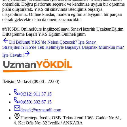
önemlidir. Doğru platformu seçerek ve kendinize uygun bir öğrenme
planı oluşturarak, YKS dil sınavında istediğiniz başarıya
ulaşabilirsiniz. Online kurslar, modern eğitim anlayışının bir parçası
olarak gelecekte daha da önem kazanacaktır.
#
YKSDil OnlineKurs İngilizceSınavı SınavHazırlık UzaktanEğitim
DilÖğrenme Başarı YKS Eğitim OnlineEğitim
Dil Bölümü YKS’de Neleri Çözecek? İşte Sınav
Stratejileri!
YKS'de Tek Kelimeyle Başarıya Ulaşmak Mümkün mü?
İşte Cevabı!
İletişim Merkezi (09.00 - 22.00)
0(312) 911 37 15
0(850) 302 67 15
destek@uzmandil.com
Hacettepe İvedik OSB. Teknokenti 1368. Cadde No.61,
4. Kat Ofis No: 32 İvedik / ANKARA