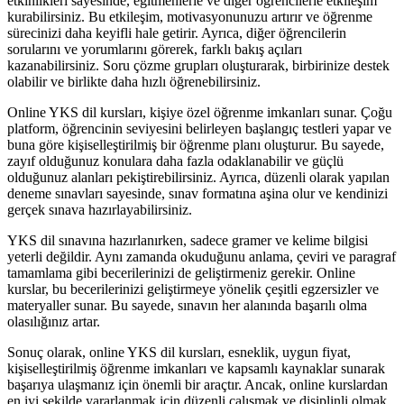
etkinlikleri sayesinde, eğitmenlerle ve diğer öğrencilerle etkileşim
kurabilirsiniz. Bu etkileşim, motivasyonunuzu artırır ve öğrenme
sürecinizi daha keyifli hale getirir. Ayrıca, diğer öğrencilerin
sorularını ve yorumlarını görerek, farklı bakış açıları
kazanabilirsiniz. Soru çözme grupları oluşturarak, birbirinize destek
olabilir ve birlikte daha hızlı öğrenebilirsiniz.
Online YKS dil kursları, kişiye özel öğrenme imkanları sunar. Çoğu
platform, öğrencinin seviyesini belirleyen başlangıç testleri yapar ve
buna göre kişiselleştirilmiş bir öğrenme planı oluşturur. Bu sayede,
zayıf olduğunuz konulara daha fazla odaklanabilir ve güçlü
olduğunuz alanları pekiştirebilirsiniz. Ayrıca, düzenli olarak yapılan
deneme sınavları sayesinde, sınav formatına aşina olur ve kendinizi
gerçek sınava hazırlayabilirsiniz.
YKS dil sınavına hazırlanırken, sadece gramer ve kelime bilgisi
yeterli değildir. Aynı zamanda okuduğunu anlama, çeviri ve paragraf
tamamlama gibi becerilerinizi de geliştirmeniz gerekir. Online
kurslar, bu becerilerinizi geliştirmeye yönelik çeşitli egzersizler ve
materyaller sunar. Bu sayede, sınavın her alanında başarılı olma
olasılığınız artar.
Sonuç olarak, online YKS dil kursları, esneklik, uygun fiyat,
kişiselleştirilmiş öğrenme imkanları ve kapsamlı kaynaklar sunarak
başarıya ulaşmanız için önemli bir araçtır. Ancak, online kurslardan
en iyi şekilde yararlanmak için düzenli çalışmak ve disiplinli olmak