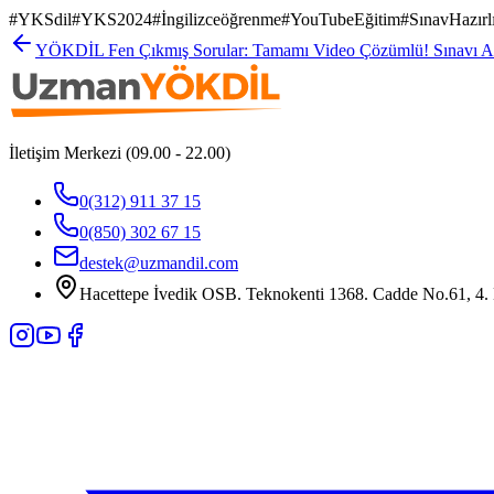
#
YKSdil
#
YKS2024
#
İngilizceöğrenme
#
YouTubeEğitim
#
SınavHazırl
YÖKDİL Fen Çıkmış Sorular: Tamamı Video Çözümlü! Sınavı Al
İletişim Merkezi (09.00 - 22.00)
0(312) 911 37 15
0(850) 302 67 15
destek@uzmandil.com
Hacettepe İvedik OSB. Teknokenti 1368. Cadde No.61, 4