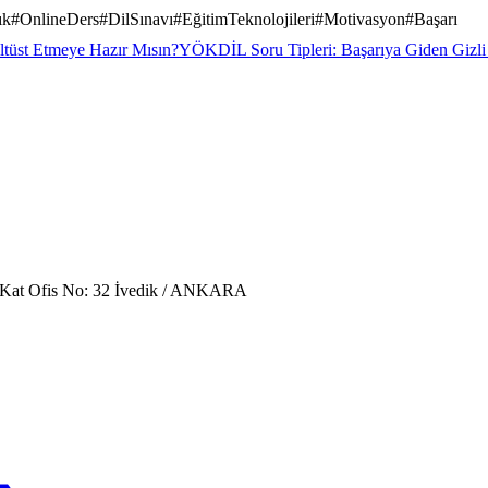
ık
#
OnlineDers
#
DilSınavı
#
EğitimTeknolojileri
#
Motivasyon
#
Başarı
tüst Etmeye Hazır Mısın?
YÖKDİL Soru Tipleri: Başarıya Giden Gizli
. Kat Ofis No: 32 İvedik / ANKARA