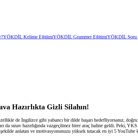
r?
YÖKDİL Kelime Eğitimi
YÖKDİL Grammer Eğitimi
YÖKDİL Soru Ç
va Hazırlıkta Gizli Silahın!
kle de İngilizce gibi yabancı bir dilde başarı hedefliyorsanız, doğru k
rı da sınav hazırlığında vazgeçilmez birer araç haline geldi. Peki, YKS 
ır şekilde anlatan ve motivasyonunuzu yüksek tutacak en iyi 5 YouTube k