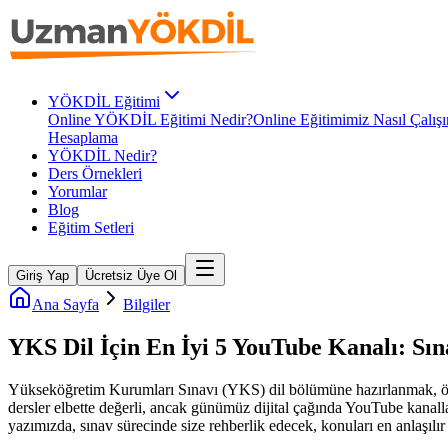
YÖKDİL Eğitimi
Online YÖKDİL Eğitimi Nedir?
Online Eğitimimiz Nasıl Çalışı
Hesaplama
YÖKDİL Nedir?
Ders Örnekleri
Yorumlar
Blog
Eğitim Setleri
Giriş Yap
Ücretsiz Üye Ol
Ana Sayfa
Bilgiler
YKS Dil İçin En İyi 5 YouTube Kanalı: Sına
Yükseköğretim Kurumları Sınavı (YKS) dil bölümüne hazırlanmak, özelli
dersler elbette değerli, ancak günümüz dijital çağında YouTube kanalla
yazımızda, sınav sürecinde size rehberlik edecek, konuları en anlaşıl