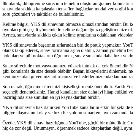
İlk olarak, dil öğrenme sürecinin temelini oluşturan gramer konularına
sınavında sıklıkla karşılaşılan tense’ler, bağlaçlar, modal verbs gibi 
soru çözümleri ve taktikler de bulabilirsiniz.
Kelime bilgisi, YKS dil sınavının olmazsa olmazlarından biridir. Bu ko
oyunları gibi çeşitli yöntemlerle kelime dağarcığınızı geliştirmenize o
Ayrıca, sınavlarda sıklıkla çıkan kelime gruplarına odaklanan videolar
YKS dil sınavında başarının sırlarından biri de pratik yapmaktır. YouTub
olarak takip ederek, sınav formatına aşina olabilir, zaman yönetimi bec
noktaları ve püf noktalarını öğrenmek, sınav sırasında daha hızlı ve d
Sınav sürecinde motivasyonunuzu yüksek tutmak da çok önemlidir. You
gibi konularda da size destek olabilir. Başarı hikayelerini dinlemek, 
kendinize olan güveninizi artırmanıza ve hedeflerinize odaklanmanıza 
Son olarak, öğrenme sürecinizi kişiselleştirmeniz önemlidir. Farklı YouT
seçeneği denemelisiniz. Hangi kanalların size daha iyi hitap ettiğini v
hazırlığında size sunulan en iyi kaynaklardan biridir.
YKS dil sınavına hazırlanırken YouTube kanallarını etkin bir şekilde k
bilgiye ulaşmanın kolay ve hızlı bir yolunu sunarken, aynı zamanda ken
Özetle, YKS dil sınavı hazırlığında YouTube, güçlü bir müttefiktir. Gr
hiç de zor değil. Unutmayın, öğrenmek sadece kitaplardan değil, aynı