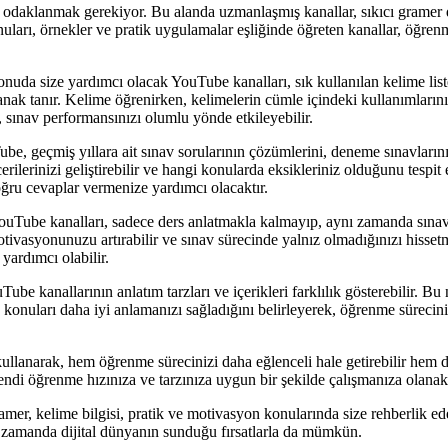
 odaklanmak gerekiyor. Bu alanda uzmanlaşmış kanallar, sıkıcı gramer der
konuları, örnekler ve pratik uygulamalar eşliğinde öğreten kanallar, öğre
nuda size yardımcı olacak YouTube kanalları, sık kullanılan kelime liste
lanak tanır. Kelime öğrenirken, kelimelerin cümle içindeki kullanımlarını 
, sınav performansınızı olumlu yönde etkileyebilir.
e, geçmiş yıllara ait sınav sorularının çözümlerini, deneme sınavlarını v
erilerinizi geliştirebilir ve hangi konularda eksikleriniz olduğunu tespit
oğru cevaplar vermenize yardımcı olacaktır.
Tube kanalları, sadece ders anlatmakla kalmayıp, aynı zamanda sınav 
motivasyonunuzu artırabilir ve sınav sürecinde yalnız olmadığınızı hisse
yardımcı olabilir.
ube kanallarının anlatım tarzları ve içerikleri farklılık gösterebilir. Bu
e konuları daha iyi anlamanızı sağladığını belirleyerek, öğrenme sürecin
ullanarak, hem öğrenme sürecinizi daha eğlenceli hale getirebilir hem de
di öğrenme hızınıza ve tarzınıza uygun bir şekilde çalışmanıza olanak ta
amer, kelime bilgisi, pratik ve motivasyon konularında size rehberlik e
 zamanda dijital dünyanın sunduğu fırsatlarla da mümkün.