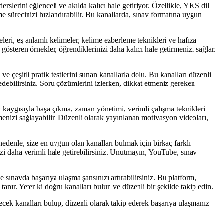
slerini eğlenceli ve akılda kalıcı hale getiriyor. Özellikle, YKS dil
nme sürecinizi hızlandırabilir. Bu kanallarda, sınav formatına uygun
leri, eş anlamlı kelimeler, kelime ezberleme teknikleri ve hafıza
gösteren örnekler, öğrendiklerinizi daha kalıcı hale getirmenizi sağlar.
e çeşitli pratik testlerini sunan kanallarla dolu. Bu kanalları düzenli
 edebilirsiniz. Soru çözümlerini izlerken, dikkat etmeniz gereken
kaygısıyla başa çıkma, zaman yönetimi, verimli çalışma teknikleri
tmenizi sağlayabilir. Düzenli olarak yayınlanan motivasyon videoları,
 nedenle, size en uygun olan kanalları bulmak için birkaç farklı
izi daha verimli hale getirebilirsiniz. Unutmayın, YouTube, sınav
 sınavda başarıya ulaşma şansınızı artırabilirsiniz. Bu platform,
nır. Yeter ki doğru kanalları bulun ve düzenli bir şekilde takip edin.
decek kanalları bulup, düzenli olarak takip ederek başarıya ulaşmanız