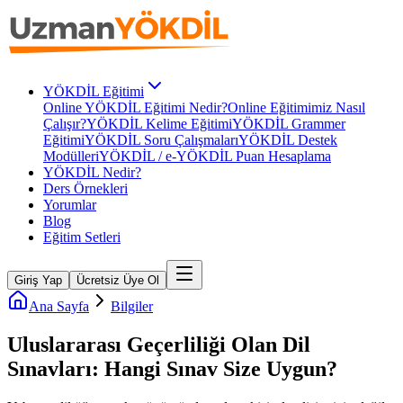
YÖKDİL Eğitimi
Online YÖKDİL Eğitimi Nedir?
Online Eğitimimiz Nasıl
Çalışır?
YÖKDİL Kelime Eğitimi
YÖKDİL Grammer
Eğitimi
YÖKDİL Soru Çalışmaları
YÖKDİL Destek
Modülleri
YÖKDİL / e-YÖKDİL Puan Hesaplama
YÖKDİL Nedir?
Ders Örnekleri
Yorumlar
Blog
Eğitim Setleri
Giriş Yap
Ücretsiz Üye Ol
Ana Sayfa
Bilgiler
Uluslararası Geçerliliği Olan Dil
Sınavları: Hangi Sınav Size Uygun?