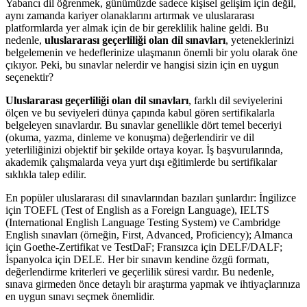
Yabancı dil öğrenmek, günümüzde sadece kişisel gelişim için değil,
aynı zamanda kariyer olanaklarını artırmak ve uluslararası
platformlarda yer almak için de bir gereklilik haline geldi. Bu
nedenle,
uluslararası geçerliliği olan dil sınavları
, yeteneklerinizi
belgelemenin ve hedeflerinize ulaşmanın önemli bir yolu olarak öne
çıkıyor. Peki, bu sınavlar nelerdir ve hangisi sizin için en uygun
seçenektir?
Uluslararası geçerliliği olan dil sınavları
, farklı dil seviyelerini
ölçen ve bu seviyeleri dünya çapında kabul gören sertifikalarla
belgeleyen sınavlardır. Bu sınavlar genellikle dört temel beceriyi
(okuma, yazma, dinleme ve konuşma) değerlendirir ve dil
yeterliliğinizi objektif bir şekilde ortaya koyar. İş başvurularında,
akademik çalışmalarda veya yurt dışı eğitimlerde bu sertifikalar
sıklıkla talep edilir.
En popüler uluslararası dil sınavlarından bazıları şunlardır: İngilizce
için TOEFL (Test of English as a Foreign Language), IELTS
(International English Language Testing System) ve Cambridge
English sınavları (örneğin, First, Advanced, Proficiency); Almanca
için Goethe-Zertifikat ve TestDaF; Fransızca için DELF/DALF;
İspanyolca için DELE. Her bir sınavın kendine özgü formatı,
değerlendirme kriterleri ve geçerlilik süresi vardır. Bu nedenle,
sınava girmeden önce detaylı bir araştırma yapmak ve ihtiyaçlarınıza
en uygun sınavı seçmek önemlidir.