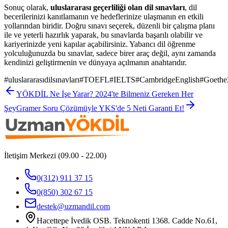
Sonuç olarak,
uluslararası geçerliliği olan dil sınavları
, dil
becerilerinizi kanıtlamanın ve hedeflerinize ulaşmanın en etkili
yollarından biridir. Doğru sınavı seçerek, düzenli bir çalışma planı
ile ve yeterli hazırlık yaparak, bu sınavlarda başarılı olabilir ve
kariyerinizde yeni kapılar açabilirsiniz. Yabancı dil öğrenme
yolculuğunuzda bu sınavlar, sadece birer araç değil, aynı zamanda
kendinizi geliştirmenin ve dünyaya açılmanın anahtarıdır.
#
uluslararasıdilsınavları
#
TOEFL
#
IELTS
#
CambridgeEnglish
#
GoetheZ
YÖKDİL Ne İşe Yarar? 2024'te Bilmeniz Gereken Her
Şey
Gramer Soru Çözümüyle YKS'de 5 Neti Garanti Et!
İletişim Merkezi (09.00 - 22.00)
0(312) 911 37 15
0(850) 302 67 15
destek@uzmandil.com
Hacettepe İvedik OSB. Teknokenti 1368. Cadde No.61,