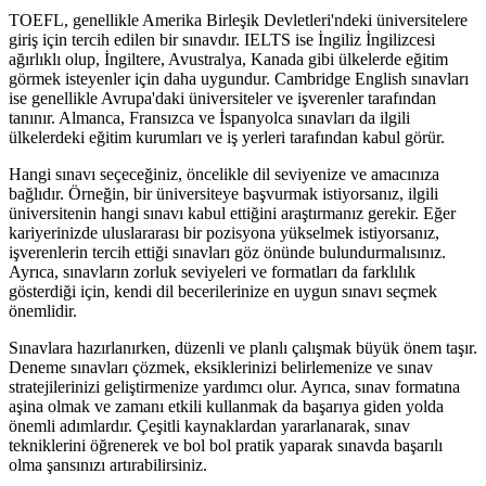
TOEFL, genellikle Amerika Birleşik Devletleri'ndeki üniversitelere
giriş için tercih edilen bir sınavdır. IELTS ise İngiliz İngilizcesi
ağırlıklı olup, İngiltere, Avustralya, Kanada gibi ülkelerde eğitim
görmek isteyenler için daha uygundur. Cambridge English sınavları
ise genellikle Avrupa'daki üniversiteler ve işverenler tarafından
tanınır. Almanca, Fransızca ve İspanyolca sınavları da ilgili
ülkelerdeki eğitim kurumları ve iş yerleri tarafından kabul görür.
Hangi sınavı seçeceğiniz, öncelikle dil seviyenize ve amacınıza
bağlıdır. Örneğin, bir üniversiteye başvurmak istiyorsanız, ilgili
üniversitenin hangi sınavı kabul ettiğini araştırmanız gerekir. Eğer
kariyerinizde uluslararası bir pozisyona yükselmek istiyorsanız,
işverenlerin tercih ettiği sınavları göz önünde bulundurmalısınız.
Ayrıca, sınavların zorluk seviyeleri ve formatları da farklılık
gösterdiği için, kendi dil becerilerinize en uygun sınavı seçmek
önemlidir.
Sınavlara hazırlanırken, düzenli ve planlı çalışmak büyük önem taşır.
Deneme sınavları çözmek, eksiklerinizi belirlemenize ve sınav
stratejilerinizi geliştirmenize yardımcı olur. Ayrıca, sınav formatına
aşina olmak ve zamanı etkili kullanmak da başarıya giden yolda
önemli adımlardır. Çeşitli kaynaklardan yararlanarak, sınav
tekniklerini öğrenerek ve bol bol pratik yaparak sınavda başarılı
olma şansınızı artırabilirsiniz.