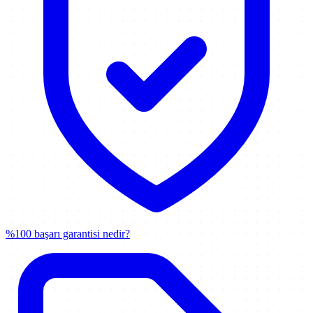
%100 başarı garantisi nedir?