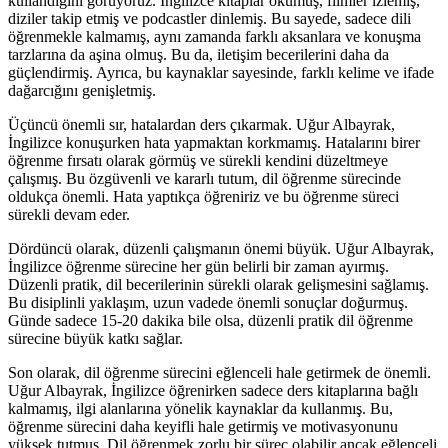
kullandığını görüyoruz. İngilizce kitaplar okumuş, filmler izlemiş,
diziler takip etmiş ve podcastler dinlemiş. Bu sayede, sadece dili
öğrenmekle kalmamış, aynı zamanda farklı aksanlara ve konuşma
tarzlarına da aşina olmuş. Bu da, iletişim becerilerini daha da
güçlendirmiş. Ayrıca, bu kaynaklar sayesinde, farklı kelime ve ifade
dağarcığını genişletmiş.
Üçüncü önemli sır, hatalardan ders çıkarmak. Uğur Albayrak,
İngilizce konuşurken hata yapmaktan korkmamış. Hatalarını birer
öğrenme fırsatı olarak görmüş ve sürekli kendini düzeltmeye
çalışmış. Bu özgüvenli ve kararlı tutum, dil öğrenme sürecinde
oldukça önemli. Hata yaptıkça öğreniriz ve bu öğrenme süreci
sürekli devam eder.
Dördüncü olarak, düzenli çalışmanın önemi büyük. Uğur Albayrak,
İngilizce öğrenme sürecine her gün belirli bir zaman ayırmış.
Düzenli pratik, dil becerilerinin sürekli olarak gelişmesini sağlamış.
Bu disiplinli yaklaşım, uzun vadede önemli sonuçlar doğurmuş.
Günde sadece 15-20 dakika bile olsa, düzenli pratik dil öğrenme
sürecine büyük katkı sağlar.
Son olarak, dil öğrenme sürecini eğlenceli hale getirmek de önemli.
Uğur Albayrak, İngilizce öğrenirken sadece ders kitaplarına bağlı
kalmamış, ilgi alanlarına yönelik kaynaklar da kullanmış. Bu,
öğrenme sürecini daha keyifli hale getirmiş ve motivasyonunu
yüksek tutmuş. Dil öğrenmek zorlu bir süreç olabilir ancak eğlenceli