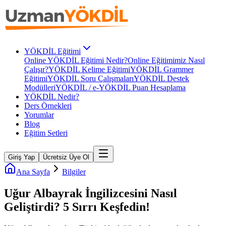
YÖKDİL Eğitimi
Online YÖKDİL Eğitimi Nedir?
Online Eğitimimiz Nasıl
Çalışır?
YÖKDİL Kelime Eğitimi
YÖKDİL Grammer
Eğitimi
YÖKDİL Soru Çalışmaları
YÖKDİL Destek
Modülleri
YÖKDİL / e-YÖKDİL Puan Hesaplama
YÖKDİL Nedir?
Ders Örnekleri
Yorumlar
Blog
Eğitim Setleri
Giriş Yap
Ücretsiz Üye Ol
Ana Sayfa
Bilgiler
Uğur Albayrak İngilizcesini Nasıl
Geliştirdi? 5 Sırrı Keşfedin!