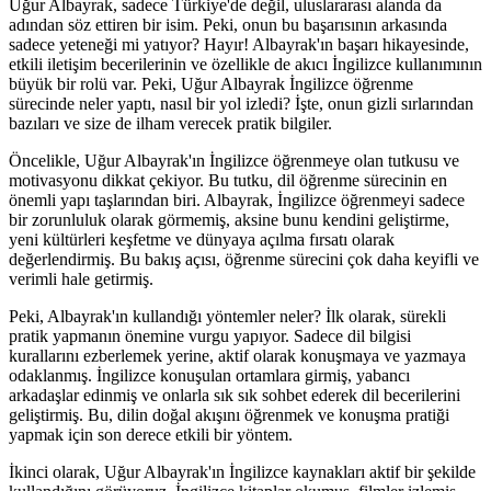
Uğur Albayrak, sadece Türkiye'de değil, uluslararası alanda da
adından söz ettiren bir isim. Peki, onun bu başarısının arkasında
sadece yeteneği mi yatıyor? Hayır! Albayrak'ın başarı hikayesinde,
etkili iletişim becerilerinin ve özellikle de akıcı İngilizce kullanımının
büyük bir rolü var. Peki, Uğur Albayrak İngilizce öğrenme
sürecinde neler yaptı, nasıl bir yol izledi? İşte, onun gizli sırlarından
bazıları ve size de ilham verecek pratik bilgiler.
Öncelikle, Uğur Albayrak'ın İngilizce öğrenmeye olan tutkusu ve
motivasyonu dikkat çekiyor. Bu tutku, dil öğrenme sürecinin en
önemli yapı taşlarından biri. Albayrak, İngilizce öğrenmeyi sadece
bir zorunluluk olarak görmemiş, aksine bunu kendini geliştirme,
yeni kültürleri keşfetme ve dünyaya açılma fırsatı olarak
değerlendirmiş. Bu bakış açısı, öğrenme sürecini çok daha keyifli ve
verimli hale getirmiş.
Peki, Albayrak'ın kullandığı yöntemler neler? İlk olarak, sürekli
pratik yapmanın önemine vurgu yapıyor. Sadece dil bilgisi
kurallarını ezberlemek yerine, aktif olarak konuşmaya ve yazmaya
odaklanmış. İngilizce konuşulan ortamlara girmiş, yabancı
arkadaşlar edinmiş ve onlarla sık sık sohbet ederek dil becerilerini
geliştirmiş. Bu, dilin doğal akışını öğrenmek ve konuşma pratiği
yapmak için son derece etkili bir yöntem.
İkinci olarak, Uğur Albayrak'ın İngilizce kaynakları aktif bir şekilde