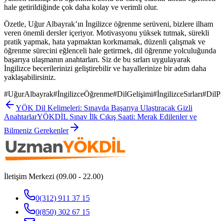
hale getirildiğinde çok daha kolay ve verimli olur.
Özetle, Uğur Albayrak’ın İngilizce öğrenme serüveni, bizlere ilham
veren önemli dersler içeriyor. Motivasyonu yüksek tutmak, sürekli
pratik yapmak, hata yapmaktan korkmamak, düzenli çalışmak ve
öğrenme sürecini eğlenceli hale getirmek, dil öğrenme yolculuğunda
başarıya ulaşmanın anahtarları. Siz de bu sırları uygulayarak
İngilizce becerilerinizi geliştirebilir ve hayallerinize bir adım daha
yaklaşabilirsiniz.
#
UğurAlbayrak
#
İngilizceÖğrenme
#
DilGelişimi
#
İngilizceSırları
#
DilP
YÖK Dil Kelimeleri: Sınavda Başarıya Ulaştıracak Gizli
Anahtarlar
YÖKDİL Sınav İlk Çıkış Saati: Merak Edilenler ve
Bilmeniz Gerekenler
İletişim Merkezi (09.00 - 22.00)
0(312) 911 37 15
0(850) 302 67 15