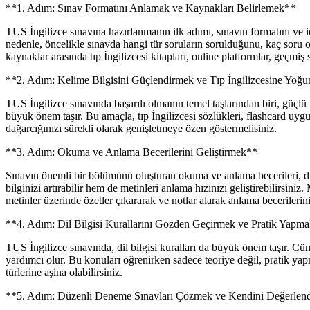
**1. Adım: Sınav Formatını Anlamak ve Kaynakları Belirlemek**
TUS İngilizce sınavına hazırlanmanın ilk adımı, sınavın formatını ve iç
nedenle, öncelikle sınavda hangi tür soruların sorulduğunu, kaç soru 
kaynaklar arasında tıp İngilizcesi kitapları, online platformlar, geçmiş
**2. Adım: Kelime Bilgisini Güçlendirmek ve Tıp İngilizcesine Yoğ
TUS İngilizce sınavında başarılı olmanın temel taşlarından biri, güçlü
büyük önem taşır. Bu amaçla, tıp İngilizcesi sözlükleri, flashcard uyg
dağarcığınızı sürekli olarak genişletmeye özen göstermelisiniz.
**3. Adım: Okuma ve Anlama Becerilerini Geliştirmek**
Sınavın önemli bir bölümünü oluşturan okuma ve anlama becerileri, düze
bilginizi artırabilir hem de metinleri anlama hızınızı geliştirebilirsin
metinler üzerinde özetler çıkararak ve notlar alarak anlama becerileriniz
**4. Adım: Dil Bilgisi Kurallarını Gözden Geçirmek ve Pratik Yapm
TUS İngilizce sınavında, dil bilgisi kuralları da büyük önem taşır. Cüm
yardımcı olur. Bu konuları öğrenirken sadece teoriye değil, pratik yapma
türlerine aşina olabilirsiniz.
**5. Adım: Düzenli Deneme Sınavları Çözmek ve Kendini Değerlen