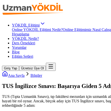
YÖKDİL Eğitimi
Online YÖKDİL Eğitimi Nedir?
Online Eğitimimiz Nasıl Çalışı
Hesaplama
YÖKDİL Nedir?
Ders Örnekleri
Yorumlar
Blog
Eğitim Setleri
Giriş Yap
Ücretsiz Üye Ol
Ana Sayfa
Bilgiler
TUS İngilizce Sınavı: Başarıya Giden 5 
TUS (Tıpta Uzmanlık Sınavı), tıp fakültesi mezunları için uzmanlık alanl
hayati bir rol oynar. Ancak, birçok aday için TUS İngilizce sınavı, baş
rehberliğinde 5 adım: