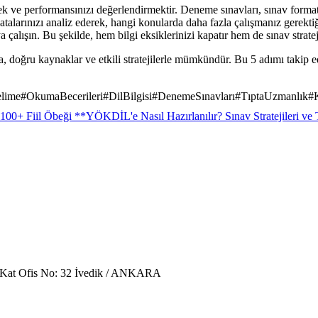
k ve performansınızı değerlendirmektir. Deneme sınavları, sınav format
talarınızı analiz ederek, hangi konularda daha fazla çalışmanız gerektiğ
lışın. Bu şekilde, hem bilgi eksiklerinizi kapatır hem de sınav stratejile
ğru kaynaklar ve etkili stratejilerle mümkündür. Bu 5 adımı takip ederek
elime
#
OkumaBecerileri
#
DilBilgisi
#
DenemeSınavları
#
TıptaUzmanlık
#
100+ Fiil Öbeği **
YÖKDİL'e Nasıl Hazırlanılır? Sınav Stratejileri ve
. Kat Ofis No: 32 İvedik / ANKARA