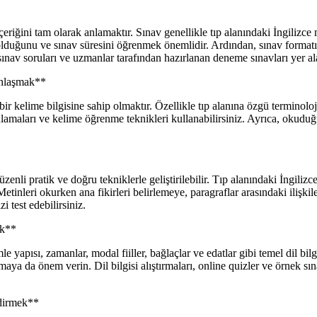
eriğini tam olarak anlamaktır. Sınav genellikle tıp alanındaki İngilizce
olduğunu ve sınav süresini öğrenmek önemlidir. Ardından, sınav formatı
 sınav soruları ve uzmanlar tarafından hazırlanan deneme sınavları yer ala
unlaşmak**
 bir kelime bilgisine sahip olmaktır. Özellikle tıp alanına özgü termino
ulamaları ve kelime öğrenme teknikleri kullanabilirsiniz. Ayrıca, okudu
nli pratik ve doğru tekniklerle geliştirilebilir. Tıp alanındaki İngiliz
iz. Metinleri okurken ana fikirleri belirlemeye, paragraflar arasındaki i
i test edebilirsiniz.
ak**
le yapısı, zamanlar, modal fiiller, bağlaçlar ve edatlar gibi temel dil 
ya da önem verin. Dil bilgisi alıştırmaları, online quizler ve örnek sına
dirmek**