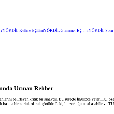
r?
YÖKDİL Kelime Eğitimi
YÖKDİL Grammer Eğitimi
YÖKDİL Soru Ç
Adımda Uzman Rehber
arını belirleyen kritik bir sınavdır. Bu süreçte İngilizce yeterliliği, ö
lı başına bir zorluk olarak görülür. Peki, bu zorluğu nasıl aşabilir ve TU