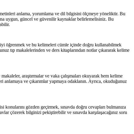
 metinleri anlama, yorumlama ve dil bilgisini ölçmeye yöneliktir. Bu
na uygun, güncel ve güvenilir kaynaklar belirlemelisiniz. Bu
bilir.
lojiyi öğrenmek ve bu kelimeleri cümle içinde doğru kullanabilmek
ğunuz tıp makalelerinden ve ders kitaplarından notlar çıkararak kelime
ce makaleler, araştırmalar ve vaka çalışmaları okuyarak hem kelime
lişkileri anlamaya ve çıkarımlar yapmaya odaklanın. Ayrıca, okuduğunuz
bilgisi konularını gözden geçirmek, sınavda doğru cevapları bulmanıza
vlar çözerek bilginizi pekiştirebilir ve sınavda karşılaşacağınız soru