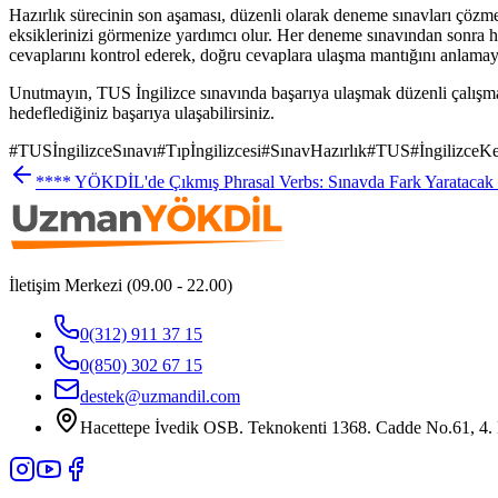
Hazırlık sürecinin son aşaması, düzenli olarak deneme sınavları çözme
eksiklerinizi görmenize yardımcı olur. Her deneme sınavından sonra ha
cevaplarını kontrol ederek, doğru cevaplara ulaşma mantığını anlamaya ça
Unutmayın, TUS İngilizce sınavında başarıya ulaşmak düzenli çalışma, do
hedeflediğiniz başarıya ulaşabilirsiniz.
#
TUSİngilizceSınavı
#
Tıpİngilizcesi
#
SınavHazırlık
#
TUS
#
İngilizceK
**** YÖKDİL'de Çıkmış Phrasal Verbs: Sınavda Fark Yaratacak 
İletişim Merkezi (09.00 - 22.00)
0(312) 911 37 15
0(850) 302 67 15
destek@uzmandil.com
Hacettepe İvedik OSB. Teknokenti 1368. Cadde No.61, 4