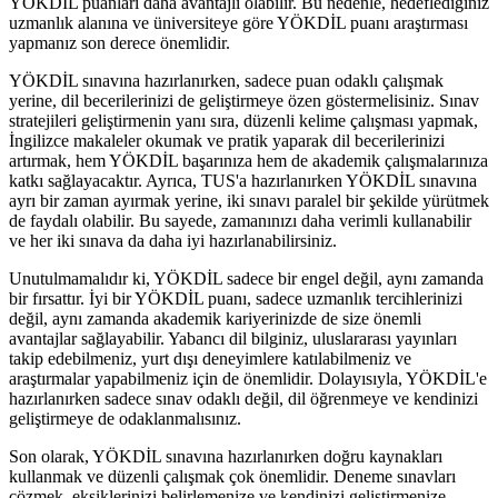
YÖKDİL puanları daha avantajlı olabilir. Bu nedenle, hedeflediğiniz
uzmanlık alanına ve üniversiteye göre YÖKDİL puanı araştırması
yapmanız son derece önemlidir.
YÖKDİL sınavına hazırlanırken, sadece puan odaklı çalışmak
yerine, dil becerilerinizi de geliştirmeye özen göstermelisiniz. Sınav
stratejileri geliştirmenin yanı sıra, düzenli kelime çalışması yapmak,
İngilizce makaleler okumak ve pratik yaparak dil becerilerinizi
artırmak, hem YÖKDİL başarınıza hem de akademik çalışmalarınıza
katkı sağlayacaktır. Ayrıca, TUS'a hazırlanırken YÖKDİL sınavına
ayrı bir zaman ayırmak yerine, iki sınavı paralel bir şekilde yürütmek
de faydalı olabilir. Bu sayede, zamanınızı daha verimli kullanabilir
ve her iki sınava da daha iyi hazırlanabilirsiniz.
Unutulmamalıdır ki, YÖKDİL sadece bir engel değil, aynı zamanda
bir fırsattır. İyi bir YÖKDİL puanı, sadece uzmanlık tercihlerinizi
değil, aynı zamanda akademik kariyerinizde de size önemli
avantajlar sağlayabilir. Yabancı dil bilginiz, uluslararası yayınları
takip edebilmeniz, yurt dışı deneyimlere katılabilmeniz ve
araştırmalar yapabilmeniz için de önemlidir. Dolayısıyla, YÖKDİL'e
hazırlanırken sadece sınav odaklı değil, dil öğrenmeye ve kendinizi
geliştirmeye de odaklanmalısınız.
Son olarak, YÖKDİL sınavına hazırlanırken doğru kaynakları
kullanmak ve düzenli çalışmak çok önemlidir. Deneme sınavları
çözmek, eksiklerinizi belirlemenize ve kendinizi geliştirmenize