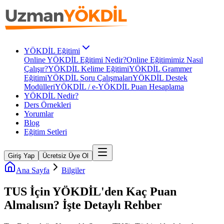
YÖKDİL Eğitimi
Online YÖKDİL Eğitimi Nedir?
Online Eğitimimiz Nasıl
Çalışır?
YÖKDİL Kelime Eğitimi
YÖKDİL Grammer
Eğitimi
YÖKDİL Soru Çalışmaları
YÖKDİL Destek
Modülleri
YÖKDİL / e-YÖKDİL Puan Hesaplama
YÖKDİL Nedir?
Ders Örnekleri
Yorumlar
Blog
Eğitim Setleri
Giriş Yap
Ücretsiz Üye Ol
Ana Sayfa
Bilgiler
TUS İçin YÖKDİL'den Kaç Puan
Almalısın? İşte Detaylı Rehber