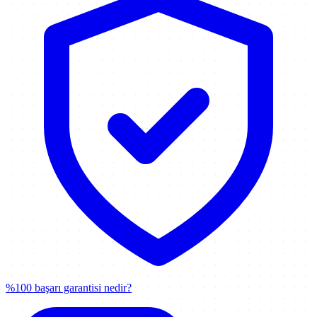
%100 başarı garantisi nedir?