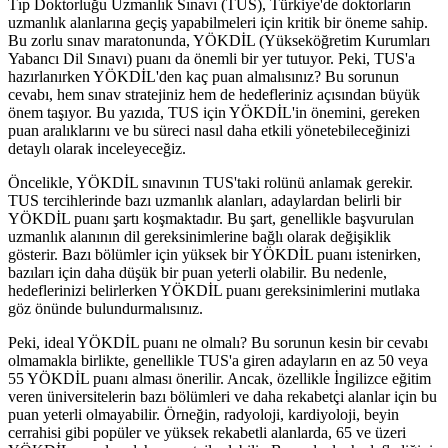
Tıp Doktorluğu Uzmanlık Sınavı (TUS), Türkiye'de doktorların
uzmanlık alanlarına geçiş yapabilmeleri için kritik bir öneme sahip.
Bu zorlu sınav maratonunda, YÖKDİL (Yükseköğretim Kurumları
Yabancı Dil Sınavı) puanı da önemli bir yer tutuyor. Peki, TUS'a
hazırlanırken YÖKDİL'den kaç puan almalısınız? Bu sorunun
cevabı, hem sınav stratejiniz hem de hedefleriniz açısından büyük
önem taşıyor. Bu yazıda, TUS için YÖKDİL'in önemini, gereken
puan aralıklarını ve bu süreci nasıl daha etkili yönetebileceğinizi
detaylı olarak inceleyeceğiz.
Öncelikle, YÖKDİL sınavının TUS'taki rolünü anlamak gerekir.
TUS tercihlerinde bazı uzmanlık alanları, adaylardan belirli bir
YÖKDİL puanı şartı koşmaktadır. Bu şart, genellikle başvurulan
uzmanlık alanının dil gereksinimlerine bağlı olarak değişiklik
gösterir. Bazı bölümler için yüksek bir YÖKDİL puanı istenirken,
bazıları için daha düşük bir puan yeterli olabilir. Bu nedenle,
hedeflerinizi belirlerken YÖKDİL puanı gereksinimlerini mutlaka
göz önünde bulundurmalısınız.
Peki, ideal YÖKDİL puanı ne olmalı? Bu sorunun kesin bir cevabı
olmamakla birlikte, genellikle TUS'a giren adayların en az 50 veya
55 YÖKDİL puanı alması önerilir. Ancak, özellikle İngilizce eğitim
veren üniversitelerin bazı bölümleri ve daha rekabetçi alanlar için bu
puan yeterli olmayabilir. Örneğin, radyoloji, kardiyoloji, beyin
cerrahisi gibi popüler ve yüksek rekabetli alanlarda, 65 ve üzeri