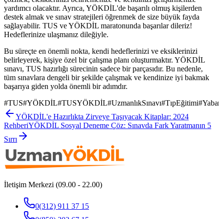
yardımcı olacaktır. Ayrıca, YÖKDİL'de başarılı olmuş kişilerden
destek almak ve sınav stratejileri öğrenmek de size büyük fayda
sağlayabilir. TUS ve YÖKDİL maratonunda başarılar dileriz!
Hedeflerinize ulaşmanız dileğiyle.
Bu süreçte en önemli nokta, kendi hedeflerinizi ve eksiklerinizi
belirleyerek, kişiye özel bir çalışma planı oluşturmaktır. YÖKDİL
sınavı, TUS hazırlığı sürecinin sadece bir parçasıdır. Bu nedenle,
tüm sınavlara dengeli bir şekilde çalışmak ve kendinize iyi bakmak
başarıya giden yolda önemli bir adımdır.
#
TUS
#
YÖKDİL
#
TUSYÖKDİL
#
UzmanlıkSınavı
#
TıpEğitimi
#
Yaba
YÖKDİL'e Hazırlıkta Zirveye Taşıyacak Kitaplar: 2024
Rehberi
YÖKDİL Sosyal Deneme Çöz: Sınavda Fark Yaratmanın 5
Sırrı
İletişim Merkezi (09.00 - 22.00)
0(312) 911 37 15