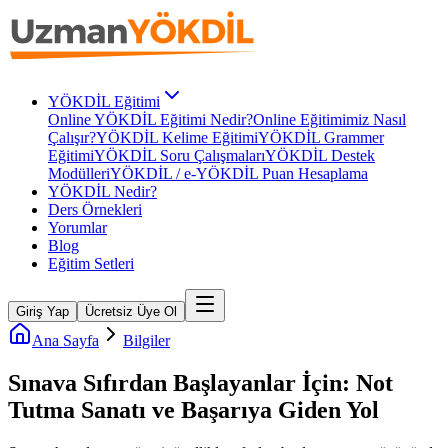
YÖKDİL Eğitimi
Online YÖKDİL Eğitimi Nedir?
Online Eğitimimiz Nasıl
Çalışır?
YÖKDİL Kelime Eğitimi
YÖKDİL Grammer
Eğitimi
YÖKDİL Soru Çalışmaları
YÖKDİL Destek
Modülleri
YÖKDİL / e-YÖKDİL Puan Hesaplama
YÖKDİL Nedir?
Ders Örnekleri
Yorumlar
Blog
Eğitim Setleri
Giriş Yap
Ücretsiz Üye Ol
Ana Sayfa
Bilgiler
Sınava Sıfırdan Başlayanlar İçin: Not
Tutma Sanatı ve Başarıya Giden Yol