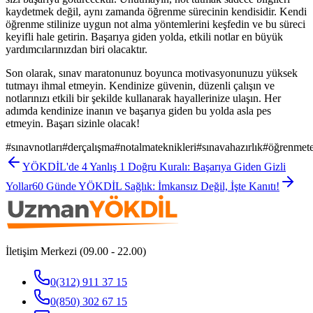
kaydetmek değil, aynı zamanda öğrenme sürecinin kendisidir. Kendi
öğrenme stilinize uygun not alma yöntemlerini keşfedin ve bu süreci
keyifli hale getirin. Başarıya giden yolda, etkili notlar en büyük
yardımcılarınızdan biri olacaktır.
Son olarak, sınav maratonunuz boyunca motivasyonunuzu yüksek
tutmayı ihmal etmeyin. Kendinize güvenin, düzenli çalışın ve
notlarınızı etkili bir şekilde kullanarak hayallerinize ulaşın. Her
adımda kendinize inanın ve başarıya giden bu yolda asla pes
etmeyin. Başarı sizinle olacak!
#
sınavnotları
#
derçalışma
#
notalmateknikleri
#
sınavahazırlık
#
öğrenmete
YÖKDİL'de 4 Yanlış 1 Doğru Kuralı: Başarıya Giden Gizli
Yollar
60 Günde YÖKDİL Sağlık: İmkansız Değil, İşte Kanıtı!
İletişim Merkezi (09.00 - 22.00)
0(312) 911 37 15
0(850) 302 67 15