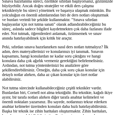
Sınava hazırlanma süreci, özellikle sıfırdan başlıyorsanız, gözünüzde
büyüyebilir. Ancak doğru stratejiler ve etkili ders çalışma
teknikleriyle bu süreci yönetmek ve başarıya ulaşmak mümkün. Bu
yolculuğun en önemli adımlarından biri de ders notları oluşturmak
ve bunları verimli bir şekilde kullanmaktır. "Sınava sıfırdan
başlayanlar için not tutma sanatı" olarak adlandırabileceğimiz bu
süreç, aslında sadece bilgileri kaydetmekten çok daha fazlasını ifade
eder. Not tutmak, öğrenilenleri anlamak, özümsemek ve sınav
anında hatırlayabilmek için kritik bir araçtır.
Peki, sıfırdan sınava hazırlanırken nasıl ders notları tutmalıyız? İlk
adım, ders materyallerinizi ve konularınızı iyi tanımak. Sınavın
kapsamını, hangi konulardan ne kadar soru çıktığını ve hangi
konulara daha çok ağırlık vermeniz gerektiğini belirlemelisiniz.
Ardından, not tutma yöntemlerinizi bu analizlere göre
şekillendirebilirsiniz. Örneğin, daha çok soru çıkan konular için
detaylı notlar alırken, daha az çıkan konular için özet notlar
alabilirsiniz.
Not tutma sürecinde kullanabileceğiniz çeşitli teknikler vardır.
Bunlardan biri, Cornell not alma tekniğidir. Bu teknikte, kağıdı ikiye
ayırır, bir tarafa notları alırken diğer tarafa anahtar kelimeleri ve
önemli noktaları yazarsınız. Bu sayede, notlarınızı tekrar ederken
anahtar kelimeler üzerinden konuları daha hızlı hatırlayabilirsiniz.
Başka bir teknik ise zihin haritaları oluşturmaktır. Zihin haritaları,