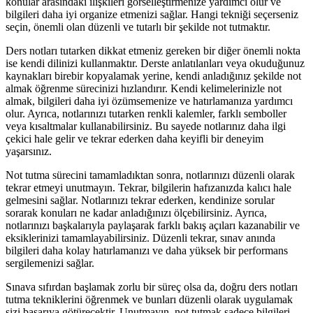
konular arasındaki ilişkileri görselleştirmenize yardımcı olur ve
bilgileri daha iyi organize etmenizi sağlar. Hangi tekniği seçerseniz
seçin, önemli olan düzenli ve tutarlı bir şekilde not tutmaktır.
Ders notları tutarken dikkat etmeniz gereken bir diğer önemli nokta
ise kendi dilinizi kullanmaktır. Derste anlatılanları veya okuduğunuz
kaynakları birebir kopyalamak yerine, kendi anladığınız şekilde not
almak öğrenme sürecinizi hızlandırır. Kendi kelimelerinizle not
almak, bilgileri daha iyi özümsemenize ve hatırlamanıza yardımcı
olur. Ayrıca, notlarınızı tutarken renkli kalemler, farklı semboller
veya kısaltmalar kullanabilirsiniz. Bu sayede notlarınız daha ilgi
çekici hale gelir ve tekrar ederken daha keyifli bir deneyim
yaşarsınız.
Not tutma sürecini tamamladıktan sonra, notlarınızı düzenli olarak
tekrar etmeyi unutmayın. Tekrar, bilgilerin hafızanızda kalıcı hale
gelmesini sağlar. Notlarınızı tekrar ederken, kendinize sorular
sorarak konuları ne kadar anladığınızı ölçebilirsiniz. Ayrıca,
notlarınızı başkalarıyla paylaşarak farklı bakış açıları kazanabilir ve
eksiklerinizi tamamlayabilirsiniz. Düzenli tekrar, sınav anında
bilgileri daha kolay hatırlamanızı ve daha yüksek bir performans
sergilemenizi sağlar.
Sınava sıfırdan başlamak zorlu bir süreç olsa da, doğru ders notları
tutma tekniklerini öğrenmek ve bunları düzenli olarak uygulamak
sizi başarıya götürecektir. Unutmayın, not tutmak sadece bilgileri