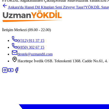
#
YÖKDİL SağlıkBilimleri ÇıkmışSorular SınavHazırlık YabancıDil A
Ankara'da Hangi Dil Kitapları Seni Zirveye Taşır?
YÖKDİL Sınav S
İletişim Merkezi (09.00 - 22.00)
0(312) 911 37 15
0(850) 302 67 15
destek@uzmandil.com
Hacettepe İvedik OSB. Teknokenti 1368. Cadde No.61, 4