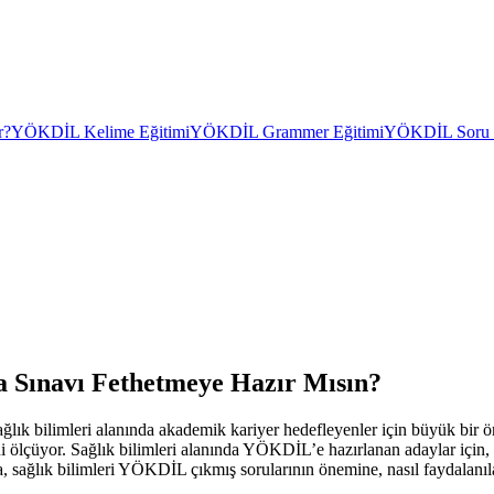
r?
YÖKDİL Kelime Eğitimi
YÖKDİL Grammer Eğitimi
YÖKDİL Soru Ç
a Sınavı Fethetmeye Hazır Mısın?
ık bilimleri alanında akademik kariyer hedefleyenler için büyük bir ö
 ölçüyor. Sağlık bilimleri alanında YÖKDİL’e hazırlanan adaylar için, ge
a, sağlık bilimleri YÖKDİL çıkmış sorularının önemine, nasıl faydalanıl