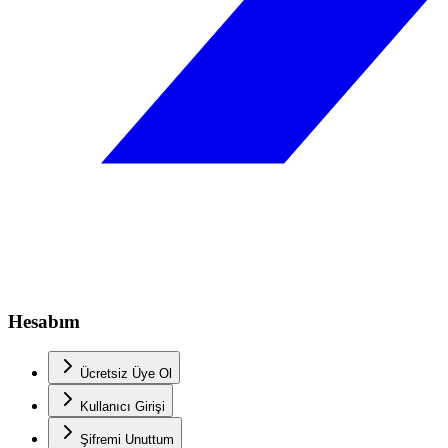
Hesabım
Ücretsiz Üye Ol
Kullanıcı Girişi
Şifremi Unuttum