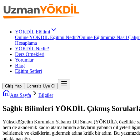
YÖKDİL Eğitimi
Online YÖKDİL Eğitimi Nedir?
Online Eğitimimiz Nasıl Çalışı
Hesaplama
YÖKDİL Nedir?
Ders Örnekleri
Yorumlar
Blog
Eğitim Setleri
Giriş Yap
Ücretsiz Üye Ol
Ana Sayfa
Bilgiler
Sağlık Bilimleri YÖKDİL Çıkmış Sorularl
Yükseköğretim Kurumları Yabancı Dil Sınavı (YÖKDİL), özellikle sağl
hem de akademik kadro atamalarında adayların yabancı dil yeterliliğini
belirlemek ve eksiklerini gidermek adına kritik bir adım. Bu yazımızd
odaklanacağız.