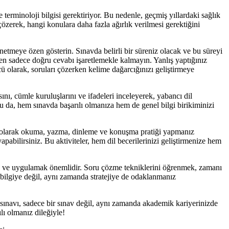
terminoloji bilgisi gerektiriyor. Bu nedenle, geçmiş yıllardaki sağlık
çözerek, hangi konulara daha fazla ağırlık verilmesi gerektiğini
netmeye özen gösterin. Sınavda belirli bir süreniz olacak ve bu süreyi
rken sadece doğru cevabı işaretlemekle kalmayın. Yanlış yaptığınız
ü olarak, soruları çözerken kelime dağarcığınızı geliştirmeye
nı, cümle kuruluşlarını ve ifadeleri inceleyerek, yabancı dil
 Bu da, hem sınavda başarılı olmanıza hem de genel bilgi birikiminizi
nli olarak okuma, yazma, dinleme ve konuşma pratiği yapmanız
yapabilirsiniz. Bu aktiviteler, hem dil becerilerinizi geliştirmenize hem
emek ve uygulamak önemlidir. Soru çözme tekniklerini öğrenmek, zamanı
e bilgiye değil, aynı zamanda stratejiye de odaklanmanız
 sınavı, sadece bir sınav değil, aynı zamanda akademik kariyerinizde
lı olmanız dileğiyle!