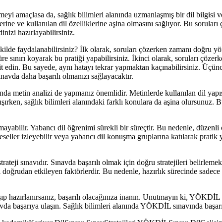
yi amaçlasa da, sağlık bilimleri alanında uzmanlaşmış bir dil bilgisi ve 
rine ve kullanılan dil özelliklerine aşina olmasını sağlıyor. Bu soruları 
inizi hazırlayabilirsiniz.
kilde faydalanabilirsiniz? İlk olarak, soruları çözerken zamanı doğru yö
re sınırı koyarak bu pratiği yapabilirsiniz. İkinci olarak, soruları çöze
it edin. Bu sayede, aynı hatayı tekrar yapmaktan kaçınabilirsiniz. Üçünc
navda daha başarılı olmanızı sağlayacaktır.
a metin analizi de yapmanız önemlidir. Metinlerde kullanılan dil yapısı
alışırken, sağlık bilimleri alanındaki farklı konulara da aşina olursunuz.
mayabilir. Yabancı dil öğrenimi sürekli bir süreçtir. Bu nedenle, düze
lgeseller izleyebilir veya yabancı dil konuşma gruplarına katılarak pratik 
trateji sınavıdır. Sınavda başarılı olmak için doğru stratejileri belirl
ı doğrudan etkileyen faktörlerdir. Bu nedenle, hazırlık sürecinde sadec
ışıp hazırlanırsanız, başarılı olacağınıza inanın. Unutmayın ki, YÖKDİL
avda başarıya ulaşın. Sağlık bilimleri alanında YÖKDİL sınavında başarı