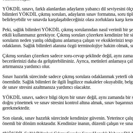
YÖKDİL sınavı, farklı alanlardan adayların yabancı dil seviyesini ölçme
bilimleri YÖKDİL çıkmış soruları, adayların sınav formatına, soru tiple
belirleyebilir ve sınavda karşılaşabileceğiniz olası zorluklara karşı kend
Peki, sağlık bilimleri YÖKDİL çıkmış sorularından nasıl verimli bir şe
etkili kullanmanız gerekiyor. Çıkmış soruları çözerken kendinize bir sü
soruların neden yanlış olduğunu anlamaya çalışın ve eksiklerinizi tesp
odaklanın. Sağlık bilimleri alanına özgü terminolojiye hakim olmak, sı
Çıkmış soruları çözerken sadece soru-cevap şeklinde değil, aynı zamand
becerilerinizi daha da geliştirebilirsiniz. Ayrıca, metinleri anlamaya ç
artırmanıza yardımcı olur.
Sınav hazırlık sürecinde sadece çıkmış sorulara odaklanmak yeterli ol
önemlidir. Sağlık bilimleri ile ilgili İngilizce makaleler okuyabilir, be
de sınav stresini azaltmanıza yardımcı olacaktır.
YÖKDİL sınavı, sadece bilgi ölçen bir sınav değil, aynı zamanda bir s
doğru yönetmek ve sınav stresini kontrol altına almak, sınav başarınız
gerekmektedir.
Son olarak, sınav hazırlık sürecinde kendinize güvenin. Yeterince çal
önemli bir dönüm noktasıdır. Kendinize inanın, düzenli çalışın ve sın