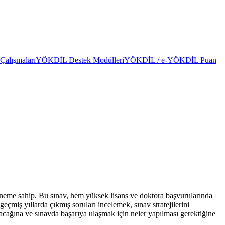
alışmaları
YÖKDİL Destek Modülleri
YÖKDİL / e-YÖKDİL Puan
neme sahip. Bu sınav, hem yüksek lisans ve doktora başvurularında
çmiş yıllarda çıkmış soruları incelemek, sınav stratejilerini
acağına ve sınavda başarıya ulaşmak için neler yapılması gerektiğine