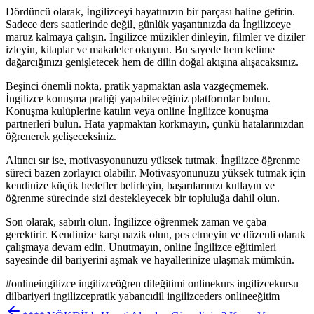
Dördüncü olarak, İngilizceyi hayatınızın bir parçası haline getirin.
Sadece ders saatlerinde değil, günlük yaşantınızda da İngilizceye
maruz kalmaya çalışın. İngilizce müzikler dinleyin, filmler ve diziler
izleyin, kitaplar ve makaleler okuyun. Bu sayede hem kelime
dağarcığınızı genişletecek hem de dilin doğal akışına alışacaksınız.
Beşinci önemli nokta, pratik yapmaktan asla vazgeçmemek.
İngilizce konuşma pratiği yapabileceğiniz platformlar bulun.
Konuşma kulüplerine katılın veya online İngilizce konuşma
partnerleri bulun. Hata yapmaktan korkmayın, çünkü hatalarınızdan
öğrenerek gelişeceksiniz.
Altıncı sır ise, motivasyonunuzu yüksek tutmak. İngilizce öğrenme
süreci bazen zorlayıcı olabilir. Motivasyonunuzu yüksek tutmak için
kendinize küçük hedefler belirleyin, başarılarınızı kutlayın ve
öğrenme sürecinde sizi destekleyecek bir topluluğa dahil olun.
Son olarak, sabırlı olun. İngilizce öğrenmek zaman ve çaba
gerektirir. Kendinize karşı nazik olun, pes etmeyin ve düzenli olarak
çalışmaya devam edin. Unutmayın, online İngilizce eğitimleri
sayesinde dil bariyerini aşmak ve hayallerinize ulaşmak mümkün.
#
onlineingilizce ingilizceöğren dileğitimi onlinekurs ingilizcekursu
dilbariyeri ingilizcepratik yabancıdil ingilizceders onlineeğitim