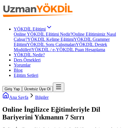
YÖKDİL Eğitimi
Online YÖKDİL Eğitimi Nedir?
Online Eğitimimiz Nasıl
Çalışır?
YÖKDİL Kelime Eğitimi
YÖKDİL Grammer
Eğitimi
YÖKDİL Soru Çalışmaları
YÖKDİL Destek
Modülleri
YÖKDİL / e-YÖKDİL Puan Hesaplama
YÖKDİL Nedir?
Ders Örnekleri
Yorumlar
Blog
Eğitim Setleri
Giriş Yap
Ücretsiz Üye Ol
Ana Sayfa
Bilgiler
Online İngilizce Eğitimleriyle Dil
Bariyerini Yıkmanın 7 Sırrı