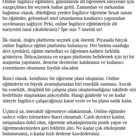
Online İngilizce eğitimleri, günümüzde dil öğrenmek isteyenler için
vazgeçilmez bir seçenek haline geldi. Zamandan ve mekandan
bağımsız olarak, dilediğiniz yerden İngilizce öğrenme fırsatı sunan
bu eğitimler, geleneksel sınıf ortamlarının kısıtlayıcı yapısından
sıyrılmanızı sağlıyor. Peki, online İngilizce eğitimleriyle dil
bariyerini nasıl yıkabilirsiniz? İşte size 7 önemli sır!
İlk olarak, doğru platformu seçmek çok önemli. Piyasada birçok
online İngilizce eğitim platformu bulunuyor. Her birinin sunduğu
ders içerikleri, eğitim metodları ve öğretmen kalitesi farklılık
gösteriyor. İhtiyaçlarınıza en uygun platformu belirlemek için iyi bir
araştırma yapmanız, deneme derslerine katılmanız ve kullanıcı
yorumlarını okumanız faydalı olacaktır.
İkinci olarak, kendinize bir öğrenme planı oluşturun. Online
eğitimlerin en büyük avantajlarından biri esneklik sunması. Ancak
bu esneklik, disiplinli bir çalışma planı oluşturmadığınız takdirde sizi
hedefinize ulaşmaktan alıkoyabilir. Hangi günlerde ve ne kadar
süreyle İngilizce çalışacağınıza karar verin ve bu plana sadık kalın.
Üçüncü sır, interaktif öğrenmeye odaklanmak. Online eğitimler
sadece video izlemekten ibaret olmamalı. Canlı derslere katılın,
tartışmalara dahil olun, öğrenme arkadaşlarınızla pratik yapın ve
öğretmenlerinizden geri bildirim alın. Ne kadar çok etkileşimde
bulunursanız, o kadar hızlı ilerleme kaydedersiniz.