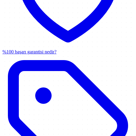
%100 başarı garantisi nedir?