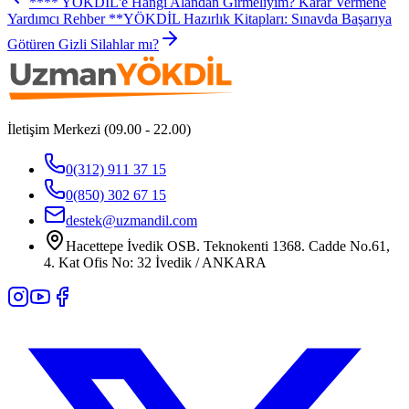
**** YÖKDİL'e Hangi Alandan Girmeliyim? Karar Vermene
Yardımcı Rehber **
YÖKDİL Hazırlık Kitapları: Sınavda Başarıya
Götüren Gizli Silahlar mı?
İletişim Merkezi (09.00 - 22.00)
0(312) 911 37 15
0(850) 302 67 15
destek@uzmandil.com
Hacettepe İvedik OSB. Teknokenti 1368. Cadde No.61,
4. Kat Ofis No: 32 İvedik / ANKARA