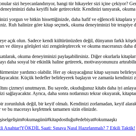
konular sizi heyecanlandırıyor, hangi tür hikayeler sizi içine çekiyor? 
neyiminizi daha keyifli hale getirecektir. Kendinizi tanıyarak, okuma lis
izi yorgun ve bitkin hissettiğinizde, daha hafif ve eğlenceli kitaplara y
rsiniz. Ruh halinize göre kitap seçmek, okuma deneyiminizi bir terapiye
etmeye açık olun. Sadece kendi kültürünüzden değil, dünyanın farklı köşe
ları ve dünya görüşleri sizi zenginleştirecek ve okuma maceranızı daha d
tılarak, okuma deneyiminizi paylaşabilirsiniz. Diğer okurlarla kitaplar
ı daha sosyal bir etkinlik haline getirerek, motivasyonunuzu artırabilir
ürmenize yardımcı olabilir. Her ay okuyacağınız kitap sayısını belirleye
yacaktır. Küçük hedefler belirleyerek başlayın ve zamanla kendinizi z
 altını çizmeyi unutmayın. Bu sayede, okuduğunuz kitabı daha iyi anla
i sağlayacaktır. Ayrıca, daha sonra notlarınızı tekrar okuyarak, kitaptan
 zorunluluk değil, bir keyif olmalı. Kendinizi zorlamadan, keyif ala
dır ve bu macerayı keşfetmek tamamen sizin elinizde.
şiselgelişim
#
okumagünü
#
kitapdostluğu
#
edebiyat
#
okumaaşkı
li Anahtar!
YÖKDİL Saati: Sınava Nasıl Hazırlanmalı? 7 Etkili Taktik!