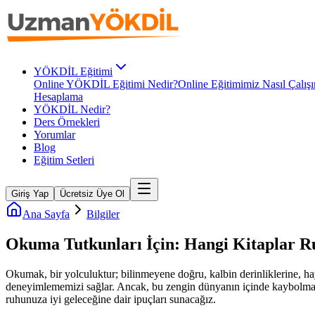
YÖKDİL Eğitimi
Online YÖKDİL Eğitimi Nedir?
Online Eğitimimiz Nasıl Çalışı
Hesaplama
YÖKDİL Nedir?
Ders Örnekleri
Yorumlar
Blog
Eğitim Setleri
Giriş Yap
Ücretsiz Üye Ol
Ana Sayfa
Bilgiler
Okuma Tutkunları İçin: Hangi Kitaplar R
Okumak, bir yolculuktur; bilinmeyene doğru, kalbin derinliklerine, haya
deneyimlememizi sağlar. Ancak, bu zengin dünyanın içinde kaybolmamak
ruhunuza iyi geleceğine dair ipuçları sunacağız.