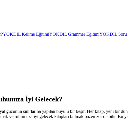
r?
YÖKDİL Kelime Eğitimi
YÖKDİL Grammer Eğitimi
YÖKDİL Soru Ç
uhunuza İyi Gelecek?
l gücünün sınırlarına yapılan büyülü bir keşif. Her kitap, yeni bir dünya
 ve ruhumuza iyi gelecek kitapları bulmak bazen zor olabilir. Bu yazı