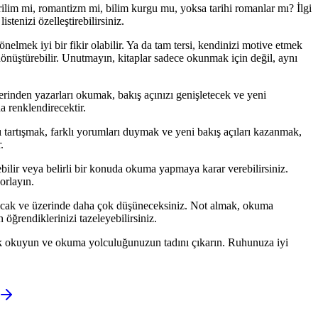
Gerilim mi, romantizm mi, bilim kurgu mu, yoksa tarihi romanlar mı? İlgi
tenizi özelleştirebilirsiniz.
önelmek iyi bir fikir olabilir. Ya da tam tersi, kendinizi motive etmek
 dönüştürebilir. Unutmayın, kitaplar sadece okunmak için değil, aynı
lerinden yazarları okumak, bakış açınızı genişletecek ve yeni
a renklendirecektir.
ı tartışmak, farklı yorumları duymak ve yeni bakış açıları kazanmak,
.
bilir veya belirli bir konuda okuma yapmaya karar verebilirsiniz.
orlayın.
yacak ve üzerinde daha çok düşüneceksiniz. Not almak, okuma
 öğrendiklerinizi tazeleyebilirsiniz.
rak okuyun ve okuma yolculuğunuzun tadını çıkarın. Ruhunuza iyi