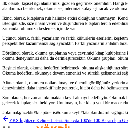
İlk olarak, kişisel ilgi alanlarınızı gözden geçirmek önemlidir. Hangi 
alanlarınızı belirlemek, okuma seçimlerinizi kolaylaştıracak ve okuma de
İkinci olarak, kitapların ruh halinize etkisi olduğunu unutmayın. Kendin
istediğinizde, size ilham veren ve düşündüren kitapları tercih edebili
zamanda ruhumuzu beslemek için de var.
Üçüncü olarak, farklı yazarların ve farklı kültürlerin eserlerini keşf
perspektifler kazanmanızı sağlayacaktır. Farklı yazarların anlatım tarz
Dördüncü olarak, okuma gruplarına veya çevrimiçi kitap kulüplerine ka
okuma deneyiminizi daha da derinleştirecektir. Okuma grupları, okumay
Beşinci olarak, okuma hedefleri belirlemek, okuma alışkanlığınızı sürd
Okuma hedefleri, okumaya devam etmenizi ve sürekli gelişmenizi sağla
Altıncı olarak, okurken notlar almayı ve önemli gördüğünüz yerlerin
deneyiminizi daha interaktif hale getirerek, kitabı daha iyi özümsemeniz
Son olarak, her zaman okumaktan keyif almayı hedefleyin. Okumak bir
gelecek kitaplar, sizi bekliyor. Unutmayın, her kitap yeni bir macera
#
okumakgüzeldir
#
kitapönerisi
#
okumakeyfi
#
kitapkurdu
#
ruhsağlığı
#
ki
YKS İngilizce Kelime Listesi: Sınavda 100'de 100 Başarı İçin Giz