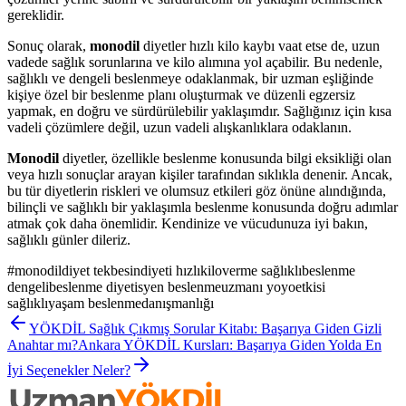
gereklidir.
Sonuç olarak,
monodil
diyetler hızlı kilo kaybı vaat etse de, uzun
vadede sağlık sorunlarına ve kilo alımına yol açabilir. Bu nedenle,
sağlıklı ve dengeli beslenmeye odaklanmak, bir uzman eşliğinde
kişiye özel bir beslenme planı oluşturmak ve düzenli egzersiz
yapmak, en doğru ve sürdürülebilir yaklaşımdır. Sağlığınız için kısa
vadeli çözümlere değil, uzun vadeli alışkanlıklara odaklanın.
Monodil
diyetler, özellikle beslenme konusunda bilgi eksikliği olan
veya hızlı sonuçlar arayan kişiler tarafından sıklıkla denenir. Ancak,
bu tür diyetlerin riskleri ve olumsuz etkileri göz önüne alındığında,
bilinçli ve sağlıklı bir yaklaşımla beslenme konusunda doğru adımlar
atmak çok daha önemlidir. Kendinize ve vücudunuza iyi bakın,
sağlıklı günler dileriz.
#
monodildiyet tekbesindiyeti hızlıkiloverme sağlıklıbeslenme
dengelibeslenme diyetisyen beslenmeuzmanı yoyoetkisi
sağlıklıyaşam beslenmedanışmanlığı
YÖKDİL Sağlık Çıkmış Sorular Kitabı: Başarıya Giden Gizli
Anahtar mı?
Ankara YÖKDİL Kursları: Başarıya Giden Yolda En
İyi Seçenekler Neler?