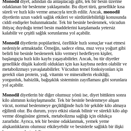
Monodil
diyet, adından da anlaşılacağı gibi, tek bir besin üzerine
odaklanan bir beslenme yaklaşımıdır. Bu diyet türü, genellikle kısa
süreli ve hızlı kilo verme amacıyla tercih edilir. Ancak,
monodil
diyetlerin uzun vadeli sağlık etkileri ve sürdürülebilirliği konusunda
ciddi endişeler bulunmaktadır. Tek bir besinle beslenmek, vücudun
ihtiyaç duyduğu temel besin maddelerini karşılamada yetersiz
kalabilir ve çeşitli sağlık sorunlarına yol açabilir.
Monodil
diyetlerin popülaritesi, özellikle hızlı sonuçlar vaat etmesi
nedeniyle artmaktadır. Örneğin, sadece elma, muz veya yoğurt gibi
belirli bir besinle beslenerek kilo vermeyi hedefleyen kişiler,
başlangıçta hızlı kilo kaybı yaşayabilirler. Ancak, bu tür diyetler
genellikle düşük kalorili oldukları için kas kaybına neden olabilir ve
metabolizmayı yavaşlatabilirler. Vücudun temel fonksiyonları için
gerekli olan protein, yağ, vitamin ve minerallerin eksikliği,
yorgunluk, halsizlik, bağışıklık sisteminin zayıflaması gibi sorunlara
yol açabilir.
Monodil
diyetlerin bir diğer olumsuz yönü ise, diyet bittikten sonra
kilo alımının kolaylaşmasıdır. Tek bir besinle beslenmeye alışan
vücut, normal beslenmeye geçildiğinde hızlı bir şekilde kilo almaya
eğilimli olur. Bu durum, yoyo etkisi olarak bilinir ve sürekli kilo alıp
verme döngüsüne girmek, metabolizma sağlığı için oldukça
zararlıdır. Ayrıca, tek bir besine odaklanmak, yemek yeme
alışkanlıklarını olumsuz etkileyebilir ve besinlerle sağlıklı bir ilişki