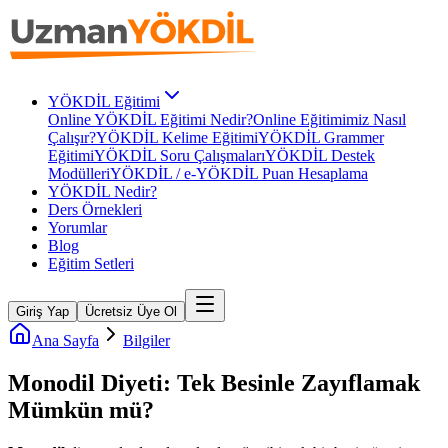
YÖKDİL Eğitimi
Online YÖKDİL Eğitimi Nedir?
Online Eğitimimiz Nasıl
Çalışır?
YÖKDİL Kelime Eğitimi
YÖKDİL Grammer
Eğitimi
YÖKDİL Soru Çalışmaları
YÖKDİL Destek
Modülleri
YÖKDİL / e-YÖKDİL Puan Hesaplama
YÖKDİL Nedir?
Ders Örnekleri
Yorumlar
Blog
Eğitim Setleri
Giriş Yap
Ücretsiz Üye Ol
Ana Sayfa
Bilgiler
Monodil Diyeti: Tek Besinle Zayıflamak
Mümkün mü?