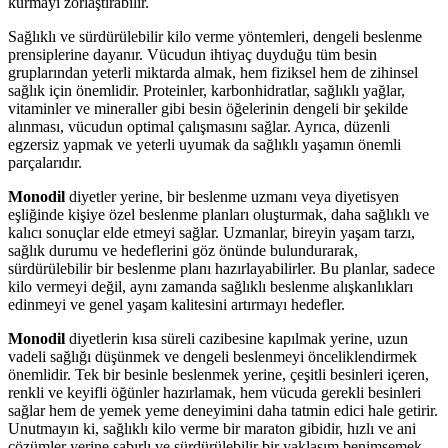
kurmayı zorlaştırabilir.
Sağlıklı ve sürdürülebilir kilo verme yöntemleri, dengeli beslenme
prensiplerine dayanır. Vücudun ihtiyaç duyduğu tüm besin
gruplarından yeterli miktarda almak, hem fiziksel hem de zihinsel
sağlık için önemlidir. Proteinler, karbonhidratlar, sağlıklı yağlar,
vitaminler ve mineraller gibi besin öğelerinin dengeli bir şekilde
alınması, vücudun optimal çalışmasını sağlar. Ayrıca, düzenli
egzersiz yapmak ve yeterli uyumak da sağlıklı yaşamın önemli
parçalarıdır.
Monodil
diyetler yerine, bir beslenme uzmanı veya diyetisyen
eşliğinde kişiye özel beslenme planları oluşturmak, daha sağlıklı ve
kalıcı sonuçlar elde etmeyi sağlar. Uzmanlar, bireyin yaşam tarzı,
sağlık durumu ve hedeflerini göz önünde bulundurarak,
sürdürülebilir bir beslenme planı hazırlayabilirler. Bu planlar, sadece
kilo vermeyi değil, aynı zamanda sağlıklı beslenme alışkanlıkları
edinmeyi ve genel yaşam kalitesini artırmayı hedefler.
Monodil
diyetlerin kısa süreli cazibesine kapılmak yerine, uzun
vadeli sağlığı düşünmek ve dengeli beslenmeyi önceliklendirmek
önemlidir. Tek bir besinle beslenmek yerine, çeşitli besinleri içeren,
renkli ve keyifli öğünler hazırlamak, hem vücuda gerekli besinleri
sağlar hem de yemek yeme deneyimini daha tatmin edici hale getirir.
Unutmayın ki, sağlıklı kilo verme bir maraton gibidir, hızlı ve ani
çözümler yerine sabırlı ve sürdürülebilir bir yaklaşım benimsemek