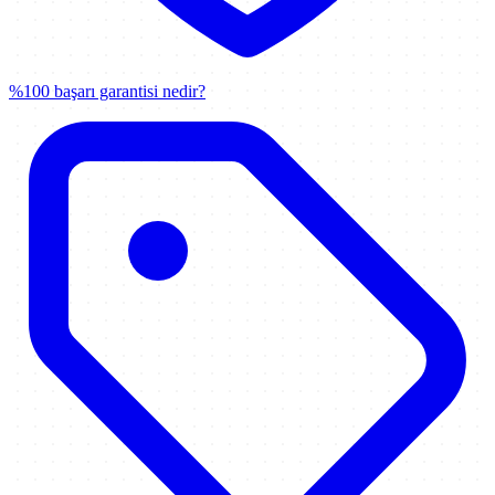
%100 başarı garantisi nedir?