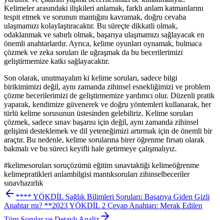
Kelimeler arasındaki ilişkileri anlamak, farklı anlam katmanlarını
tespit etmek ve sorunun mantığını kavramak, doğru cevaba
ulaşmamızı kolaylaştıracaktır. Bu süreçte dikkatli olmak,
odaklanmak ve sabırlı olmak, başarıya ulaşmamızı sağlayacak en
önemli anahtarlardır. Ayrıca, kelime oyunları oynamak, bulmaca
çözmek ve zeka soruları ile uğraşmak da bu becerilerimizi
geliştirmemize katkı sağlayacaktır.
Son olarak, unutmayalım ki kelime soruları, sadece bilgi
birikimimizi değil, aynı zamanda zihinsel esnekliğimizi ve problem
çözme becerilerimizi de geliştirmemize yardımcı olur. Düzenli pratik
yaparak, kendimize güvenerek ve doğru yöntemleri kullanarak, her
türlü kelime sorusunun üstesinden gelebiliriz. Kelime soruları
çözmek, sadece sınav başarısı için değil, aynı zamanda zihinsel
gelişimi desteklemek ve dil yeteneğimizi artırmak için de önemli bir
araçtır. Bu nedenle, kelime sorularına birer öğrenme fırsatı olarak
bakmalı ve bu süreci keyifli hale getirmeye çalışmalıyız.
#
kelimesoruları soruçözümü eğitim sınavtaktiği kelimeöğrenme
kelimepratikleri anlambilgisi mantıksoruları zihinselbeceriler
sınavhazırlık
**** YÖKDİL Sağlık Bilimleri Soruları: Başarıya Giden Gizli
Anahtar mı? **
2023 YÖKDİL 2 Cevap Anahtarı: Merak Edilen
Tüm Sorular ve Detaylı Analiz