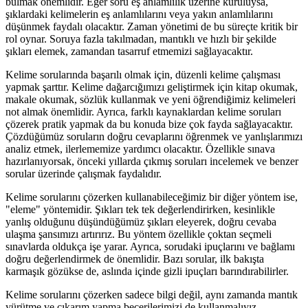
bulmak önemlidir. Eğer soru eş anlamlılık üzerine kuruluysa,
şıklardaki kelimelerin eş anlamlılarını veya yakın anlamlılarını
düşünmek faydalı olacaktır. Zaman yönetimi de bu süreçte kritik bir
rol oynar. Soruya fazla takılmadan, mantıklı ve hızlı bir şekilde
şıkları elemek, zamandan tasarruf etmemizi sağlayacaktır.
Kelime sorularında başarılı olmak için, düzenli kelime çalışması
yapmak şarttır. Kelime dağarcığımızı geliştirmek için kitap okumak,
makale okumak, sözlük kullanmak ve yeni öğrendiğimiz kelimeleri
not almak önemlidir. Ayrıca, farklı kaynaklardan kelime soruları
çözerek pratik yapmak da bu konuda bize çok fayda sağlayacaktır.
Çözdüğümüz soruların doğru cevaplarını öğrenmek ve yanlışlarımızı
analiz etmek, ilerlememize yardımcı olacaktır. Özellikle sınava
hazırlanıyorsak, önceki yıllarda çıkmış soruları incelemek ve benzer
sorular üzerinde çalışmak faydalıdır.
Kelime sorularını çözerken kullanabileceğimiz bir diğer yöntem ise,
"eleme" yöntemidir. Şıkları tek tek değerlendirirken, kesinlikle
yanlış olduğunu düşündüğümüz şıkları eleyerek, doğru cevaba
ulaşma şansımızı artırırız. Bu yöntem özellikle çoktan seçmeli
sınavlarda oldukça işe yarar. Ayrıca, sorudaki ipuçlarını ve bağlamı
doğru değerlendirmek de önemlidir. Bazı sorular, ilk bakışta
karmaşık gözükse de, aslında içinde gizli ipuçları barındırabilirler.
Kelime sorularını çözerken sadece bilgi değil, aynı zamanda mantık
yürütme ve çıkarım yapma becerilerimizi de kullanmalıyız.