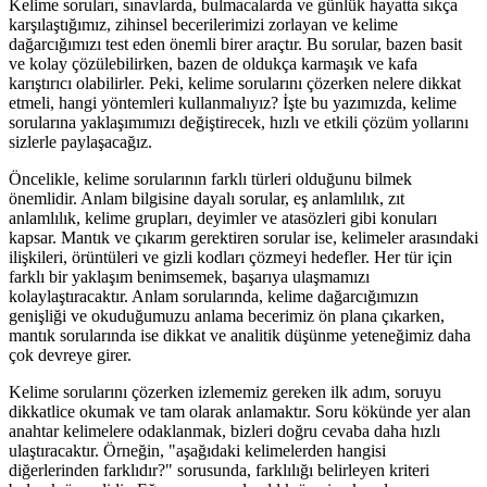
Kelime soruları, sınavlarda, bulmacalarda ve günlük hayatta sıkça
karşılaştığımız, zihinsel becerilerimizi zorlayan ve kelime
dağarcığımızı test eden önemli birer araçtır. Bu sorular, bazen basit
ve kolay çözülebilirken, bazen de oldukça karmaşık ve kafa
karıştırıcı olabilirler. Peki, kelime sorularını çözerken nelere dikkat
etmeli, hangi yöntemleri kullanmalıyız? İşte bu yazımızda, kelime
sorularına yaklaşımımızı değiştirecek, hızlı ve etkili çözüm yollarını
sizlerle paylaşacağız.
Öncelikle, kelime sorularının farklı türleri olduğunu bilmek
önemlidir. Anlam bilgisine dayalı sorular, eş anlamlılık, zıt
anlamlılık, kelime grupları, deyimler ve atasözleri gibi konuları
kapsar. Mantık ve çıkarım gerektiren sorular ise, kelimeler arasındaki
ilişkileri, örüntüleri ve gizli kodları çözmeyi hedefler. Her tür için
farklı bir yaklaşım benimsemek, başarıya ulaşmamızı
kolaylaştıracaktır. Anlam sorularında, kelime dağarcığımızın
genişliği ve okuduğumuzu anlama becerimiz ön plana çıkarken,
mantık sorularında ise dikkat ve analitik düşünme yeteneğimiz daha
çok devreye girer.
Kelime sorularını çözerken izlememiz gereken ilk adım, soruyu
dikkatlice okumak ve tam olarak anlamaktır. Soru kökünde yer alan
anahtar kelimelere odaklanmak, bizleri doğru cevaba daha hızlı
ulaştıracaktır. Örneğin, "aşağıdaki kelimelerden hangisi
diğerlerinden farklıdır?" sorusunda, farklılığı belirleyen kriteri