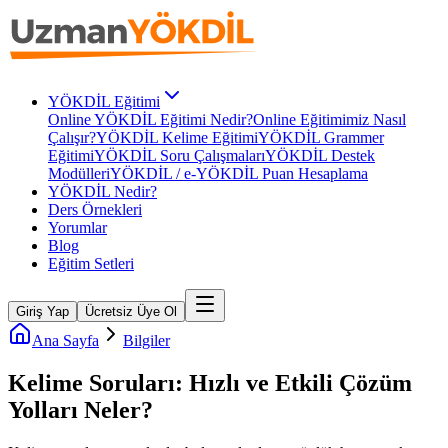
YÖKDİL Eğitimi
Online YÖKDİL Eğitimi Nedir?
Online Eğitimimiz Nasıl
Çalışır?
YÖKDİL Kelime Eğitimi
YÖKDİL Grammer
Eğitimi
YÖKDİL Soru Çalışmaları
YÖKDİL Destek
Modülleri
YÖKDİL / e-YÖKDİL Puan Hesaplama
YÖKDİL Nedir?
Ders Örnekleri
Yorumlar
Blog
Eğitim Setleri
Giriş Yap
Ücretsiz Üye Ol
Ana Sayfa
Bilgiler
Kelime Soruları: Hızlı ve Etkili Çözüm
Yolları Neler?