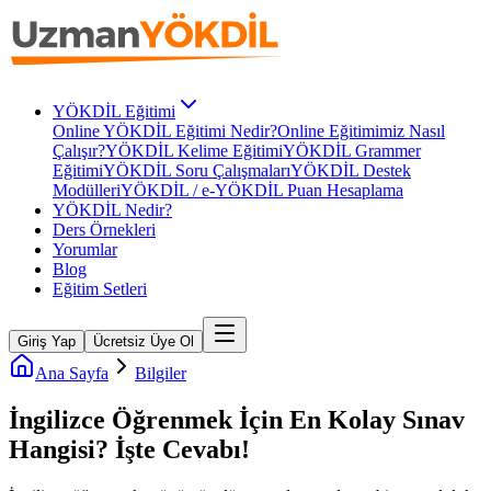
YÖKDİL Eğitimi
Online YÖKDİL Eğitimi Nedir?
Online Eğitimimiz Nasıl
Çalışır?
YÖKDİL Kelime Eğitimi
YÖKDİL Grammer
Eğitimi
YÖKDİL Soru Çalışmaları
YÖKDİL Destek
Modülleri
YÖKDİL / e-YÖKDİL Puan Hesaplama
YÖKDİL Nedir?
Ders Örnekleri
Yorumlar
Blog
Eğitim Setleri
Giriş Yap
Ücretsiz Üye Ol
Ana Sayfa
Bilgiler
İngilizce Öğrenmek İçin En Kolay Sınav
Hangisi? İşte Cevabı!