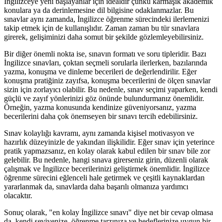
İngilizceye yeni başlayanlar için idealdir çünkü karmaşık akademik
konulara ya da derinlemesine dil bilgisine odaklanmazlar. Bu
sınavlar aynı zamanda, İngilizce öğrenme sürecindeki ilerlemenizi
takip etmek için de kullanışlıdır. Zaman zaman bu tür sınavlara
girerek, gelişiminizi daha somut bir şekilde gözlemleyebilirsiniz.
Bir diğer önemli nokta ise, sınavın formatı ve soru tipleridir. Bazı
İngilizce sınavları, çoktan seçmeli sorularla ilerlerken, bazılarında
yazma, konuşma ve dinleme becerileri de değerlendirilir. Eğer
konuşma pratiğiniz zayıfsa, konuşma becerilerini de ölçen sınavlar
sizin için zorlayıcı olabilir. Bu nedenle, sınav seçimi yaparken, kendi
güçlü ve zayıf yönlerinizi göz önünde bulundurmanız önemlidir.
Örneğin, yazma konusunda kendinize güveniyorsanız, yazma
becerilerini daha çok önemseyen bir sınavı tercih edebilirsiniz.
Sınav kolaylığı kavramı, aynı zamanda kişisel motivasyon ve
hazırlık düzeyinizle de yakından ilişkilidir. Eğer sınav için yeterince
pratik yapmazsanız, en kolay olarak kabul edilen bir sınav bile zor
gelebilir. Bu nedenle, hangi sınava girerseniz girin, düzenli olarak
çalışmak ve İngilizce becerilerinizi geliştirmek önemlidir. İngilizce
öğrenme sürecini eğlenceli hale getirmek ve çeşitli kaynaklardan
yararlanmak da, sınavlarda daha başarılı olmanıza yardımcı
olacaktır.
Sonuç olarak, "en kolay İngilizce sınavı" diye net bir cevap olmasa
da, kendi seviyenize, öğrenme tarzınıza ve hedeflerinize uygun bir