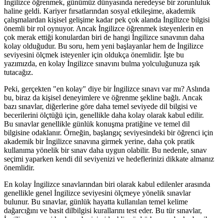
İngilizce öğrenmek, günümüz dünyasında neredeyse bir zorunluluk
haline geldi. Kariyer fırsatlarından sosyal etkileşime, akademik
çalışmalardan kişisel gelişime kadar pek çok alanda İngilizce bilgisi
önemli bir rol oynuyor. Ancak İngilizce öğrenmek isteyenlerin en
çok merak ettiği konulardan biri de hangi İngilizce sınavının daha
kolay olduğudur. Bu soru, hem yeni başlayanlar hem de İngilizce
seviyesini ölçmek isteyenler için oldukça önemlidir. İşte bu
yazımızda, en kolay İngilizce sınavını bulma yolculuğunuza ışık
tutacağız.
Peki, gerçekten "en kolay" diye bir İngilizce sınavı var mı? Aslında
bu, biraz da kişisel deneyimlere ve öğrenme şekline bağlı. Ancak
bazı sınavlar, diğerlerine göre daha temel seviyede dil bilgisi ve
becerilerini ölçtüğü için, genellikle daha kolay olarak kabul edilir.
Bu sınavlar genellikle günlük konuşma pratiğine ve temel dil
bilgisine odaklanır. Örneğin, başlangıç seviyesindeki bir öğrenci için
akademik bir İngilizce sınavına girmek yerine, daha çok pratik
kullanıma yönelik bir sınav daha uygun olabilir. Bu nedenle, sınav
seçimi yaparken kendi dil seviyenizi ve hedeflerinizi dikkate almanız
önemlidir.
En kolay İngilizce sınavlarından biri olarak kabul edilenler arasında
genellikle genel İngilizce seviyesini ölçmeye yönelik sınavlar
bulunur. Bu sınavlar, günlük hayatta kullanılan temel kelime
dağarcığını ve basit dilbilgisi kurallarını test eder. Bu tür sınavlar,