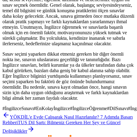
sınav seçmek önemlidir. Genel olarak, başlangıç seviyesindeyseniz,
temel dil bilgisini ve günlük konuşma pratiklerini ölçen sınavlar
daha kolay gelecektir. Ancak, sınava girmeden önce mutlaka düzenli
olarak pratik yapmayı ve farklı kaynaklardan yararlanmayı ihmal
etmeyin. Unutmayın, İngilizce öğrenmek ve sınavlarda başarılı
olmak için en önemli faktör, motivasyonunuzu yüksek tutmak ve
sürekli çalışmaktır. Bu yolculukta, kendinize inanarak ve sabırla
ilerlerseniz, hedeflerinize ulaşmanız kaçınılmaz olacaktır.
Sınav seçimi yaparken dikkat etmeniz gereken bir diğer önemli
nokta ise, sınavın uluslararası geçerliliği ve tanınırlığıdır. Bazı
İngilizce sınavları, belirli kurumlar ya da ülkeler tarafından daha çok
kabul görürken, bazıları daha geniş bir kabul alanına sahip olabilir.
Eğer İngilizce bilginizi yurtdışında kullanmayı planlıyorsanız, sınav
seçimi yaparken bu faktörü de göz önünde bulundurmanız
önemlidir. Bu nedenle, sınava kayıt olmadan önce, hangi sınavın
sizin için daha uygun olduğunu araştırmak ve farklı kaynaklardan
bilgi almak her zaman faydalı olacaktır.
#
İngilizceSınavı
#
EnKolayİngilizce
#
İngilizceÖğrenme
#
DilSınavı
#
İng
YÖKDİL'e Evde Çalışarak Nasıl Hazırlanılır? 7 Adımda Başarı
Rehberi
TUS Dil Şartı: Bilmeniz Gereken Her Şey ve Güncel
Değişiklikler