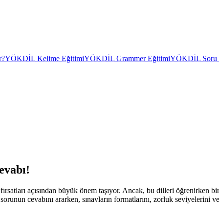
r?
YÖKDİL Kelime Eğitimi
YÖKDİL Grammer Eğitimi
YÖKDİL Soru Ç
evabı!
atları açısından büyük önem taşıyor. Ancak, bu dilleri öğrenirken bir de
 sorunun cevabını ararken, sınavların formatlarını, zorluk seviyelerini 