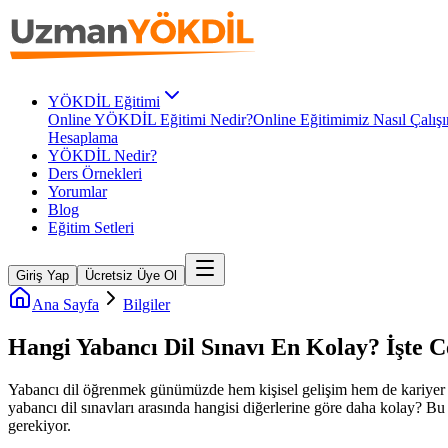
YÖKDİL Eğitimi
Online YÖKDİL Eğitimi Nedir?
Online Eğitimimiz Nasıl Çalışı
Hesaplama
YÖKDİL Nedir?
Ders Örnekleri
Yorumlar
Blog
Eğitim Setleri
Giriş Yap
Ücretsiz Üye Ol
Ana Sayfa
Bilgiler
Hangi Yabancı Dil Sınavı En Kolay? İşte C
Yabancı dil öğrenmek günümüzde hem kişisel gelişim hem de kariyer fırs
yabancı dil sınavları arasında hangisi diğerlerine göre daha kolay? Bu
gerekiyor.