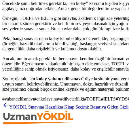
Öncelikle şunu belirtmek gerekir ki, "en kolay" kavramı kişiden kişiye 
algılayışınızı doğrudan etkiler. Ancak genel bir değerlendirme yapacak 
Örneğin, TOEFL ve IELTS gibi sınavlar, akademik İngilizce yeterliliği
bir hazırlık süreci gerektirir ve belirli bir seviyeye ulaşmak için yo
seviyelerde sınavlar sunar. Bu sınavlar daha çok günlük İngilizce kulla
Peki, hangi sınavlar daha kolay kabul ediliyor? Genellikle, başlangıç s
(örneğin, bazı dil okullarının kendi yaptığı başlangıç seviyesi sınavları
da genellikle daha erişilebilir ve kullanıcı dostu olabilir.
Ancak, unutmamak gerekir ki, her sınavın kendine özgü bir formatı ve
önemlidir. Eğer amacınız akademik bir başarı elde etmekse, TOEFL veya
yeterliliğine sahip olmak istiyorsanız, daha kolay ve erişilebilir sınavlar
Sonuç olarak, "
en kolay yabancı dil sınavı
" diye kesin bir yanıt ver
uygun sınavı belirleyebilirsiniz. Unutmayın, doğru hazırlık ve düzenl
size yardımcı olacak birçok online kaynak ve eğitim materyali bulunm
#
yabancıdilsınavı
#
enkolaysınav
#
dilyeterliliği
#
TOEFL
#
IELTS
#
YDS
YÖKDİL Sınavına Hazırlıkta Kitap Seçimi: Başarıya Giden Gizli 