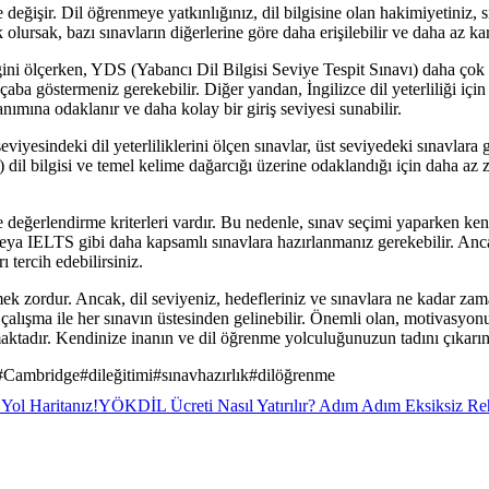
değişir. Dil öğrenmeye yatkınlığınız, dil bilgisine olan hakimiyetiniz, 
olursak, bazı sınavların diğerlerine göre daha erişilebilir ve daha az k
ni ölçerken, YDS (Yabancı Dil Bilgisi Seviye Tespit Sınavı) daha çok di
ğun çaba göstermeniz gerekebilir. Diğer yandan, İngilizce dil yeterliliğ
nımına odaklanır ve daha kolay bir giriş seviyesi sunabilir.
eviyesindeki dil yeterliliklerini ölçen sınavlar, üst seviyedeki sınavlar
) dil bilgisi ve temel kelime dağarcığı üzerine odaklandığı için daha az zo
 değerlendirme kriterleri vardır. Bu nedenle, sınav seçimi yaparken ke
 IELTS gibi daha kapsamlı sınavlara hazırlanmanız gerekebilir. Ancak, 
ı tercih edebilirsiniz.
mek zordur. Ancak, dil seviyeniz, hedefleriniz ve sınavlara ne kadar zam
i çalışma ile her sınavın üstesinden gelinebilir. Önemli olan, motivasy
aktadır. Kendinize inanın ve dil öğrenme yolculuğunuzun tadını çıkarın
#
Cambridge
#
dileğitimi
#
sınavhazırlık
#
dilöğrenme
Yol Haritanız!
YÖKDİL Ücreti Nasıl Yatırılır? Adım Adım Eksiksiz Re