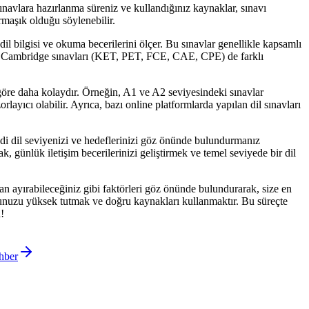
sınavlara hazırlanma süreniz ve kullandığınız kaynaklar, sınavı
armaşık olduğu söylenebilir.
l bilgisi ve okuma becerilerini ölçer. Bu sınavlar genellikle kapsamlı
i için Cambridge sınavları (KET, PET, FCE, CAE, CPE) de farklı
a göre daha kolaydır. Örneğin, A1 ve A2 seviyesindeki sınavlar
rlayıcı olabilir. Ayrıca, bazı online platformlarda yapılan dil sınavları
ndi dil seviyenizi ve hedeflerinizi göz önünde bulundurmanız
günlük iletişim becerilerinizi geliştirmek ve temel seviyede bir dil
an ayırabileceğiniz gibi faktörleri göz önünde bulundurarak, size en
onunuzu yüksek tutmak ve doğru kaynakları kullanmaktır. Bu süreçte
!
hber