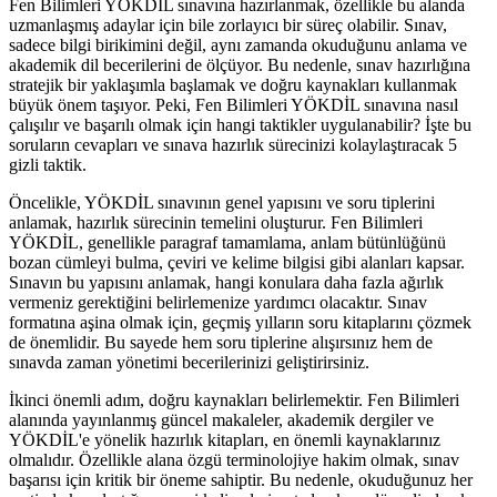
Fen Bilimleri YÖKDİL sınavına hazırlanmak, özellikle bu alanda
uzmanlaşmış adaylar için bile zorlayıcı bir süreç olabilir. Sınav,
sadece bilgi birikimini değil, aynı zamanda okuduğunu anlama ve
akademik dil becerilerini de ölçüyor. Bu nedenle, sınav hazırlığına
stratejik bir yaklaşımla başlamak ve doğru kaynakları kullanmak
büyük önem taşıyor. Peki, Fen Bilimleri YÖKDİL sınavına nasıl
çalışılır ve başarılı olmak için hangi taktikler uygulanabilir? İşte bu
soruların cevapları ve sınava hazırlık sürecinizi kolaylaştıracak 5
gizli taktik.
Öncelikle, YÖKDİL sınavının genel yapısını ve soru tiplerini
anlamak, hazırlık sürecinin temelini oluşturur. Fen Bilimleri
YÖKDİL, genellikle paragraf tamamlama, anlam bütünlüğünü
bozan cümleyi bulma, çeviri ve kelime bilgisi gibi alanları kapsar.
Sınavın bu yapısını anlamak, hangi konulara daha fazla ağırlık
vermeniz gerektiğini belirlemenize yardımcı olacaktır. Sınav
formatına aşina olmak için, geçmiş yılların soru kitaplarını çözmek
de önemlidir. Bu sayede hem soru tiplerine alışırsınız hem de
sınavda zaman yönetimi becerilerinizi geliştirirsiniz.
İkinci önemli adım, doğru kaynakları belirlemektir. Fen Bilimleri
alanında yayınlanmış güncel makaleler, akademik dergiler ve
YÖKDİL'e yönelik hazırlık kitapları, en önemli kaynaklarınız
olmalıdır. Özellikle alana özgü terminolojiye hakim olmak, sınav
başarısı için kritik bir öneme sahiptir. Bu nedenle, okuduğunuz her