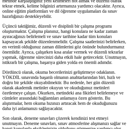
metinde karşılaştığınız yeni kelimeleri not almak ve düzenli olarak
tekrar etmek, kelime bilginizi artırmanıza yardımcı olacaktır. Ayrıca,
online eğitim platformları ve dil öğrenme uygulamaları da sınav
hazırlığınızı destekleyebilir.
Üçüncü taktiğimiz, düzenli ve disiplinli bir çalışma programı
oluşturmaktır. Çalışma planınız, hangi konulara ne kadar zaman
ayıracağınızı belirlemeli ve sınav tarihine kadar tüm konuları
kapsayacak şekilde düzenlenmelidir. Çalışma saatlerinizi belirlerken,
en verimli olduğunuz zaman dilimlerini göz önünde bulundurmanız
önemlidir. Ayrıca, çalışırken kısa aralar vermek ve düzenli tekrarlar
yapmak, öğrenme sürecinizi daha etkili hale getirecektir. Unutmayın,
istikrarlı bir çalışma, başarıya giden yolda en önemli adımdır.
Dördüncü olarak, okuma becerilerinizi geliştirmeye odaklanın.
YÖKDİL sınavında başarılı olmanın anahtarlarından biri, hızlı ve
doğru bir şekilde okuyabilmektir. Bu nedenle, her gün düzenli
olarak akademik metinler okuyun ve okuduğunuz metinleri
özetlemeye çalışın. Okurken, metindeki ana fikirleri belirlemeye ve
cümleler arasındaki bağlantıları anlamaya özen gösterin. Bu
alıştırmalar, hem okuma hızınızı artıracak hem de okuduğunuzu
daha iyi anlamanızı sağlayacaktır.
Son olarak, deneme sınavları çözerek kendinizi test etmeyi
unutmayın. Deneme sınavları, sınav atmosferine alışmanızı sağlar ve
hangi konularda eksiklerinizin olduğunu görmenize yardımcı olur.