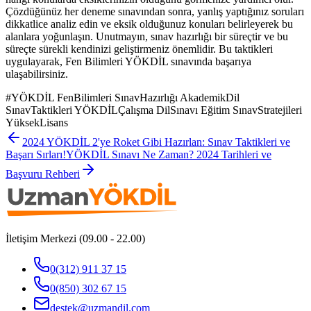
Çözdüğünüz her deneme sınavından sonra, yanlış yaptığınız soruları
dikkatlice analiz edin ve eksik olduğunuz konuları belirleyerek bu
alanlara yoğunlaşın. Unutmayın, sınav hazırlığı bir süreçtir ve bu
süreçte sürekli kendinizi geliştirmeniz önemlidir. Bu taktikleri
uygulayarak, Fen Bilimleri YÖKDİL sınavında başarıya
ulaşabilirsiniz.
#
YÖKDİL FenBilimleri SınavHazırlığı AkademikDil
SınavTaktikleri YÖKDİLÇalışma DilSınavı Eğitim SınavStratejileri
YüksekLisans
2024 YÖKDİL 2'ye Roket Gibi Hazırlan: Sınav Taktikleri ve
Başarı Sırları!
YÖKDİL Sınavı Ne Zaman? 2024 Tarihleri ve
Başvuru Rehberi
İletişim Merkezi (09.00 - 22.00)
0(312) 911 37 15
0(850) 302 67 15
destek@uzmandil.com