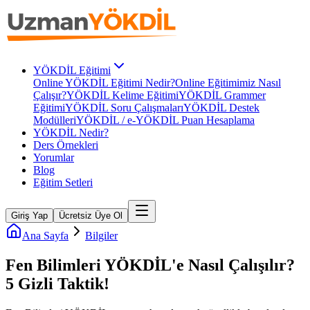
YÖKDİL Eğitimi
Online YÖKDİL Eğitimi Nedir?
Online Eğitimimiz Nasıl
Çalışır?
YÖKDİL Kelime Eğitimi
YÖKDİL Grammer
Eğitimi
YÖKDİL Soru Çalışmaları
YÖKDİL Destek
Modülleri
YÖKDİL / e-YÖKDİL Puan Hesaplama
YÖKDİL Nedir?
Ders Örnekleri
Yorumlar
Blog
Eğitim Setleri
Giriş Yap
Ücretsiz Üye Ol
Ana Sayfa
Bilgiler
Fen Bilimleri YÖKDİL'e Nasıl Çalışılır?
5 Gizli Taktik!