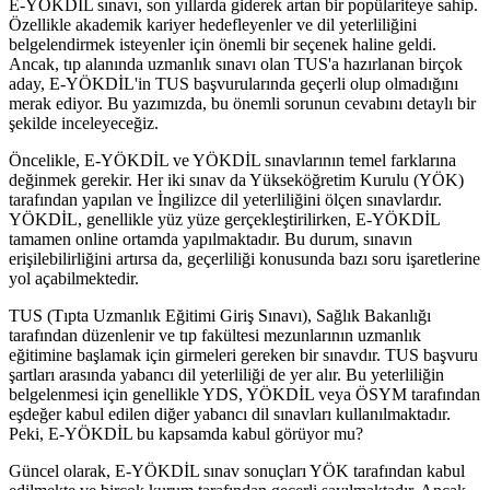
E-YÖKDİL sınavı, son yıllarda giderek artan bir popülariteye sahip.
Özellikle akademik kariyer hedefleyenler ve dil yeterliliğini
belgelendirmek isteyenler için önemli bir seçenek haline geldi.
Ancak, tıp alanında uzmanlık sınavı olan TUS'a hazırlanan birçok
aday, E-YÖKDİL'in TUS başvurularında geçerli olup olmadığını
merak ediyor. Bu yazımızda, bu önemli sorunun cevabını detaylı bir
şekilde inceleyeceğiz.
Öncelikle, E-YÖKDİL ve YÖKDİL sınavlarının temel farklarına
değinmek gerekir. Her iki sınav da Yükseköğretim Kurulu (YÖK)
tarafından yapılan ve İngilizce dil yeterliliğini ölçen sınavlardır.
YÖKDİL, genellikle yüz yüze gerçekleştirilirken, E-YÖKDİL
tamamen online ortamda yapılmaktadır. Bu durum, sınavın
erişilebilirliğini artırsa da, geçerliliği konusunda bazı soru işaretlerine
yol açabilmektedir.
TUS (Tıpta Uzmanlık Eğitimi Giriş Sınavı), Sağlık Bakanlığı
tarafından düzenlenir ve tıp fakültesi mezunlarının uzmanlık
eğitimine başlamak için girmeleri gereken bir sınavdır. TUS başvuru
şartları arasında yabancı dil yeterliliği de yer alır. Bu yeterliliğin
belgelenmesi için genellikle YDS, YÖKDİL veya ÖSYM tarafından
eşdeğer kabul edilen diğer yabancı dil sınavları kullanılmaktadır.
Peki, E-YÖKDİL bu kapsamda kabul görüyor mu?
Güncel olarak, E-YÖKDİL sınav sonuçları YÖK tarafından kabul