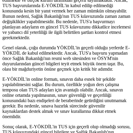
edilmekte ve birçok kurum tarafından geçerli sayılmaktadır. Ancak,
TUS başvurularında E-YÖKDİL'in kabul edilip edilmediği
konusunda kesin bir yanıt vermek her zaman mümkün olmayabilir.
Bunun nedeni, Sağlık Bakanlığı'nın TUS kılavuzunda zaman zaman
değişiklikler yapabilmesidir. Bu nedenle, TUS'a başvurmayı
planlayan adayların en güncel TUS kılavuzunu dikkatlice incelemesi
ve yabancı dil yeterliliği ile ilgili belirtilen şartları kontrol etmesi
gerekmektedir.
Genel olarak, çoğu durumda YÖKDİL'in geçerli olduğu yerlerde E-
YÖKDİL de kabul edilmektedir. Ancak, TUS'a başvuru yapmadan
önce Sağlık Bakanlığı'nın resmi web sitesinden ve ÖSYM'nin
duyurularından güncel bilgileri teyit etmek büyük önem taşır. Bu,
olası bir mağduriyetin önüne geçmek için kritik bir adımdır.
E-YÖKDİL'in online formatı, sınavın daha esnek bir şekilde
yapılabilmesini sağlar. Bu durum, özellikle yoğun ders çalışma
temposu olan TUS adayları için avantajlı olabilir. Ancak, sınavın
online ortamda yapılmasının, sınav güvenliği ve geçerliliği
konusundaki bazı endişeleri de beraberinde getirdiğini unutmamak
gerekir. Bu nedenle, sınava hazırlık sürecinde güvenilir
kaynaklardan destek almak ve sınav kurallarına dikkat etmek
önemlidir.
Sonuç olarak, E-YÖKDİL'in TUS için geçerli olup olmadığı sorusu,
TUS kılavuzundaki güncel bilgilere ve Sağlık Bakanlığı'nın