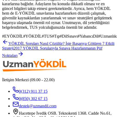
kararlarına bağlıdır. Adayların bu konuda dikkatli olması ve en
güncel bilgileri takip etmesi gerekmektedir. Ayrıca, hem YÖKDİL
hem de E-YÖKDİL sınavlarına hazırlanırken düzenli çalışmak,
güvenilir kaynaklardan yararlanmak ve sınav stratejileri geliştirmek
başarıya ulaşmada önemli rol oynar. Unutmayın, dil yeterliliğinizi
belgelendirmek, TUS yolculuğunuzda önemli bir adımdır.
#
EYÖKDİL
#
YÖKDİL
#
TUS
#
Tıp
#
DilSınavı
#
YabancıDil
#
Uzmanlık
YÖKDİL Soruları Nasıl Çözülür? İşte Başarıya Götüren 7 Etkili
Strateji
2017 YÖKDİL Sorularıyla Sınava Hazırlanmanın Püf
Noktaları
İletişim Merkezi (09.00 - 22.00)
0(312) 911 37 15
0(850) 302 67 15
destek@uzmandil.com
Hacettepe İvedik OSB. Teknokenti 1368. Cadde No.61,