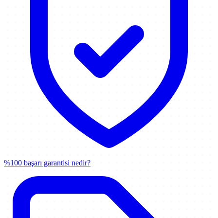
%100 başarı garantisi nedir?