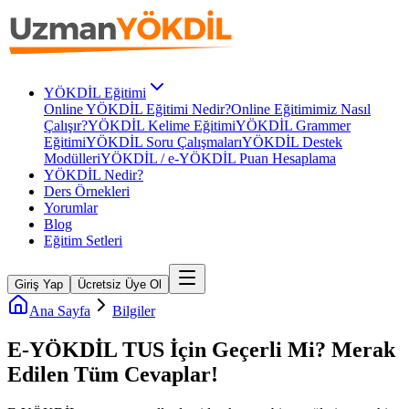
YÖKDİL Eğitimi
Online YÖKDİL Eğitimi Nedir?
Online Eğitimimiz Nasıl
Çalışır?
YÖKDİL Kelime Eğitimi
YÖKDİL Grammer
Eğitimi
YÖKDİL Soru Çalışmaları
YÖKDİL Destek
Modülleri
YÖKDİL / e-YÖKDİL Puan Hesaplama
YÖKDİL Nedir?
Ders Örnekleri
Yorumlar
Blog
Eğitim Setleri
Giriş Yap
Ücretsiz Üye Ol
Ana Sayfa
Bilgiler
E-YÖKDİL TUS İçin Geçerli Mi? Merak
Edilen Tüm Cevaplar!