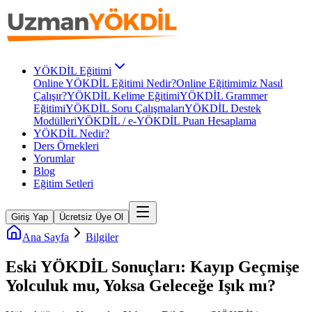
YÖKDİL Eğitimi
Online YÖKDİL Eğitimi Nedir?
Online Eğitimimiz Nasıl
Çalışır?
YÖKDİL Kelime Eğitimi
YÖKDİL Grammer
Eğitimi
YÖKDİL Soru Çalışmaları
YÖKDİL Destek
Modülleri
YÖKDİL / e-YÖKDİL Puan Hesaplama
YÖKDİL Nedir?
Ders Örnekleri
Yorumlar
Blog
Eğitim Setleri
Giriş Yap
Ücretsiz Üye Ol
Ana Sayfa
Bilgiler
Eski YÖKDİL Sonuçları: Kayıp Geçmişe
Yolculuk mu, Yoksa Geleceğe Işık mı?