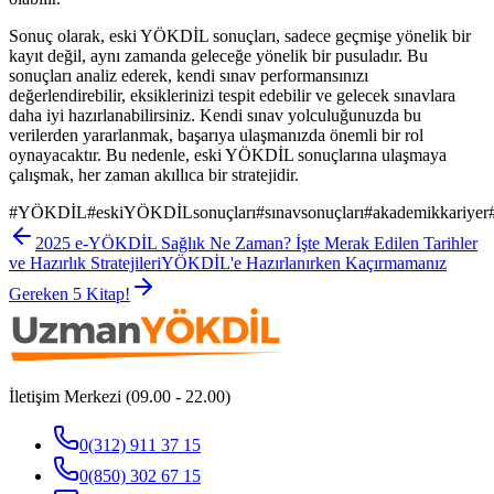
Sonuç olarak, eski YÖKDİL sonuçları, sadece geçmişe yönelik bir
kayıt değil, aynı zamanda geleceğe yönelik bir pusuladır. Bu
sonuçları analiz ederek, kendi sınav performansınızı
değerlendirebilir, eksiklerinizi tespit edebilir ve gelecek sınavlara
daha iyi hazırlanabilirsiniz. Kendi sınav yolculuğunuzda bu
verilerden yararlanmak, başarıya ulaşmanızda önemli bir rol
oynayacaktır. Bu nedenle, eski YÖKDİL sonuçlarına ulaşmaya
çalışmak, her zaman akıllıca bir stratejidir.
#
YÖKDİL
#
eskiYÖKDİLsonuçları
#
sınavsonuçları
#
akademikkariyer
2025 e-YÖKDİL Sağlık Ne Zaman? İşte Merak Edilen Tarihler
ve Hazırlık Stratejileri
YÖKDİL'e Hazırlanırken Kaçırmamanız
Gereken 5 Kitap!
İletişim Merkezi (09.00 - 22.00)
0(312) 911 37 15
0(850) 302 67 15