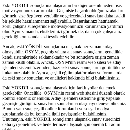
Eski YÖKDİL sonuçlarına ulaşmanın bir diğer önemli nedeni ise,
motivasyonunuzu artırmaktır. Geçmişte başarılı olduğunuz alanları
görmek, size özgüven verebilir ve gelecekteki sınavlara daha istekli
bir şekilde hazırlanmanızı sağlayabilir. Başarılarınızı hatırlamak,
zorlu çalışma süreçlerinde motivasyonunuzu korumanıza yardımcı
olur. Aynı zamanda, eksiklerinizi görmek de, daha çok çalışmanız
gerektiği konusunda sizi teşvik edebilir.
Ancak, eski YÖKDİL sonuçlarına ulaşmak her zaman kolay
olmayabilir. ÖSYM, geçmiş yıllara ait sınav sonuçlarını genellikle
kendi sistemlerinde saklamaktadır ve bu sonuçlara erişim zaman
zaman kısıtlı olabilir. Ancak, ÖSYM'nin resmi web sitesi ve aday
işlemleri sistemi üzerinden, bazı eski sınav sonuçlarını görüntüleme
imkanınız olabilir. Ayrıca, çeşitli eğitim platformları ve forumlarda
da eski sınav sonuçları ve analizleri hakkında bilgi bulabilirsiniz.
Eski YÖKDİL sonuçlarına ulaşmak için farklı yollar denemek
gerekebilir. Öncelikle, ÖSYM'nin resmi web sitesini düzenli olarak
kontrol etmeniz önemlidir. Aday işlemleri sistemine giriş yaparak,
geçmişte girdiğiniz sınavların sonuçlarına ulaşmayı deneyebilirsiniz.
Bunun yanı sıra, çeşitli online forumlarda ve sosyal medya
gruplarında da bu konuyla ilgili paylaşımlar bulabilirsiniz.
Unutmayın, eski YÖKDİL sonuçlarına ulaşmak, sınav sürecinizi
daha iyi yönetmek ve hedeflerinize ulaşmak için önemli bir adım
olabilir.