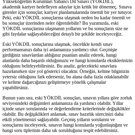
Yükseköğretim Kurumları Yabancı Dil Sınavı (YÖKDİL),
akademik kariyer hedefleyen adaylar için kritik bir dönemeç. Sınava
girenler için sonuçlar, kariyer planlamalarında önemli bir yer tutuyor.
Peki, eski YÖKDİL sonuçlarına ulaşmak neden bu kadar önemli ve
bu sonuçlar üzerinden neler öğrenilebilir? Bu yazımızda, eski
YÖKDİL sonuçlarına ulaşmanın yollarını ve bu sonuçların size ne
gibi faydalar sağlayabileceğini detaylı bir şekilde inceleyeceğiz.
Eski YÖKDİL sonuçlarına ulaşmak, öncelikle kendi sınav
performansınızı daha iyi anlamanıza yardımcı olur. Geçmişte
girdiğiniz sınavlardan aldığınız puanları analiz ederek, hangi
alanlarda daha başarılı olduğunuzu ve hangi konularda eksiklerinizin
olduğunu belirleyebilirsiniz. Bu analiz, gelecekteki sınavlara
hazırlanırken size yol gösterici olacaktır. Örneğin, kelime bilginizin
yetersiz olduğunu fark ederseniz, bu alana daha fazla odaklanabilir
ve kelime dağarcığınızı geliştirmeye yönelik çalışmalar
yapabilirsiniz.
Bunun yanı sıra, eski YÖKDİL sonuçları, sınavın yıllara göre zorluk
seviyesindeki değişimleri anlamanıza da yardımcı olabilir. Yıllar
içinde sınav sorularında ve değerlendirme kriterlerinde değişiklikler
olabilir. Bu değişiklikleri anlamak, sınav hazırlık sürecinizi daha
etkili yönetmenizi sağlayabilir. Geçmiş yılların sorularını ve
sonuçlarını inceleyerek, sınavın hangi konularda yoğunlaştığını ve
hangi soru tiplerinin daha sık sorulduğunu tespit edebilirsiniz.