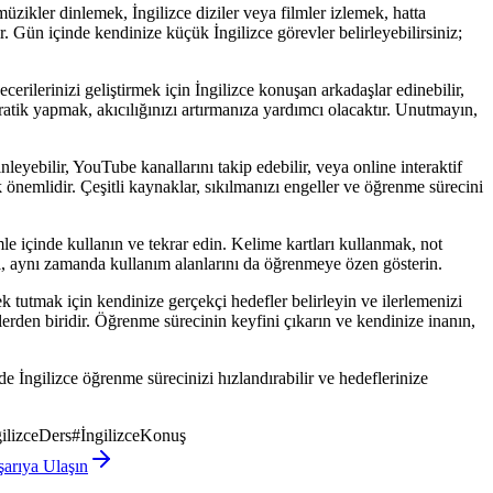
üzikler dinlemek, İngilizce diziler veya filmler izlemek, hatta
r. Gün içinde kendinize küçük İngilizce görevler belirleyebilirsiniz;
rilerinizi geliştirmek için İngilizce konuşan arkadaşlar edinebilir,
ratik yapmak, akıcılığınızı artırmanıza yardımcı olacaktır. Unutmayın,
leyebilir, YouTube kanallarını takip edebilir, veya online interaktif
 önemlidir. Çeşitli kaynaklar, sıkılmanızı engeller ve öğrenme sürecini
le içinde kullanın ve tekrar edin. Kelime kartları kullanmak, not
l, aynı zamanda kullanım alanlarını da öğrenmeye özen gösterin.
 tutmak için kendinize gerçekçi hedefler belirleyin ve ilerlemenizi
lerden biridir. Öğrenme sürecinin keyfini çıkarın ve kendinize inanın,
 İngilizce öğrenme sürecinizi hızlandırabilir ve hedeflerinize
gilizceDers
#
İngilizceKonuş
arıya Ulaşın