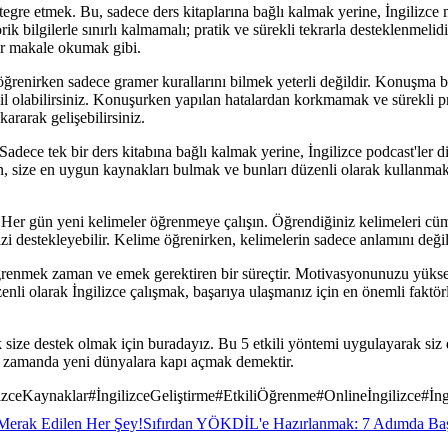
egre etmek. Bu, sadece ders kitaplarına bağlı kalmak yerine, İngilizce m
k bilgilerle sınırlı kalmamalı; pratik ve sürekli tekrarla desteklenmelidi
ir makale okumak gibi.
renirken sadece gramer kurallarını bilmek yeterli değildir. Konuşma bece
ahil olabilirsiniz. Konuşurken yapılan hatalardan korkmamak ve sürekli p
ararak gelişebilirsiniz.
ece tek bir ders kitabına bağlı kalmak yerine, İngilizce podcast'ler din
in, size en uygun kaynakları bulmak ve bunları düzenli olarak kullanmak
. Her gün yeni kelimeler öğrenmeye çalışın. Öğrendiğiniz kelimeleri cüm
 destekleyebilir. Kelime öğrenirken, kelimelerin sadece anlamını deği
 öğrenmek zaman ve emek gerektiren bir süreçtir. Motivasyonunuzu yüksek
enli olarak İngilizce çalışmak, başarıya ulaşmanız için en önemli faktör
ze destek olmak için buradayız. Bu 5 etkili yöntemi uygulayarak siz de
ynı zamanda yeni dünyalara kapı açmak demektir.
lizceKaynaklar
#
İngilizceGeliştirme
#
EtkiliÖğrenme
#
Onlineİngilizce
#
İn
 Merak Edilen Her Şey!
Sıfırdan YÖKDİL'e Hazırlanmak: 7 Adımda Baş