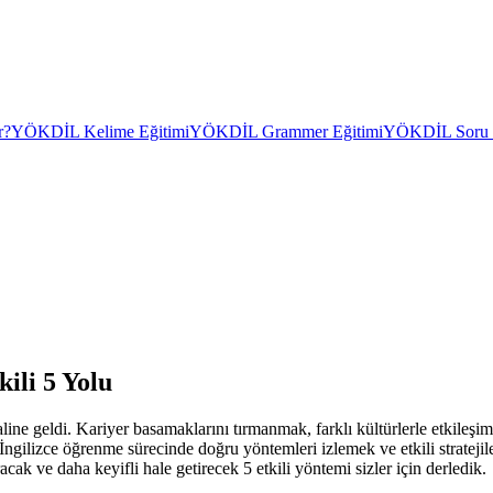
r?
YÖKDİL Kelime Eğitimi
YÖKDİL Grammer Eğitimi
YÖKDİL Soru Ç
ili 5 Yolu
ne geldi. Kariyer basamaklarını tırmanmak, farklı kültürlerle etkileşi
 İngilizce öğrenme sürecinde doğru yöntemleri izlemek ve etkili stratej
cak ve daha keyifli hale getirecek 5 etkili yöntemi sizler için derledik.