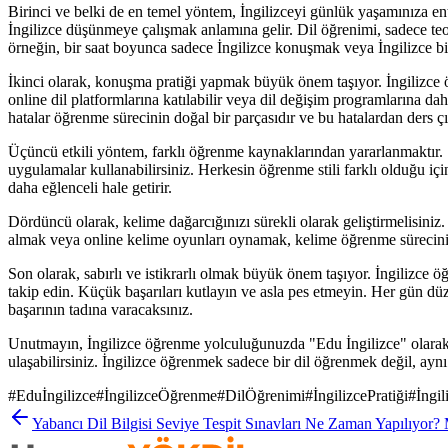
Birinci ve belki de en temel yöntem, İngilizceyi günlük yaşamınıza ent
İngilizce düşünmeye çalışmak anlamına gelir. Dil öğrenimi, sadece teori
örneğin, bir saat boyunca sadece İngilizce konuşmak veya İngilizce b
İkinci olarak, konuşma pratiği yapmak büyük önem taşıyor. İngilizce öğ
online dil platformlarına katılabilir veya dil değişim programlarına d
hatalar öğrenme sürecinin doğal bir parçasıdır ve bu hatalardan ders çık
Üçüncü etkili yöntem, farklı öğrenme kaynaklarından yararlanmaktır. Sad
uygulamalar kullanabilirsiniz. Herkesin öğrenme stili farklı olduğu iç
daha eğlenceli hale getirir.
Dördüncü olarak, kelime dağarcığınızı sürekli olarak geliştirmelisiniz
almak veya online kelime oyunları oynamak, kelime öğrenme sürecinizi
Son olarak, sabırlı ve istikrarlı olmak büyük önem taşıyor. İngilizce
takip edin. Küçük başarıları kutlayın ve asla pes etmeyin. Her gün düz
başarının tadına varacaksınız.
Unutmayın, İngilizce öğrenme yolculuğunuzda "Edu İngilizce" olarak si
ulaşabilirsiniz. İngilizce öğrenmek sadece bir dil öğrenmek değil, a
#
Eduİngilizce
#
İngilizceÖğrenme
#
DilÖğrenimi
#
İngilizcePratiği
#
İngi
Yabancı Dil Bilgisi Seviye Tespit Sınavları Ne Zaman Yapılıyor?