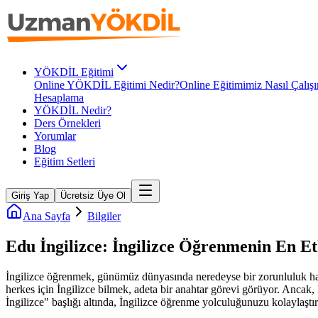
YÖKDİL Eğitimi
Online YÖKDİL Eğitimi Nedir?
Online Eğitimimiz Nasıl Çalışı
Hesaplama
YÖKDİL Nedir?
Ders Örnekleri
Yorumlar
Blog
Eğitim Setleri
Giriş Yap
Ücretsiz Üye Ol
Ana Sayfa
Bilgiler
Edu İngilizce: İngilizce Öğrenmenin En Etk
İngilizce öğrenmek, günümüz dünyasında neredeyse bir zorunluluk hali
herkes için İngilizce bilmek, adeta bir anahtar görevi görüyor. Ancak,
İngilizce" başlığı altında, İngilizce öğrenme yolculuğunuzu kolaylaştıra