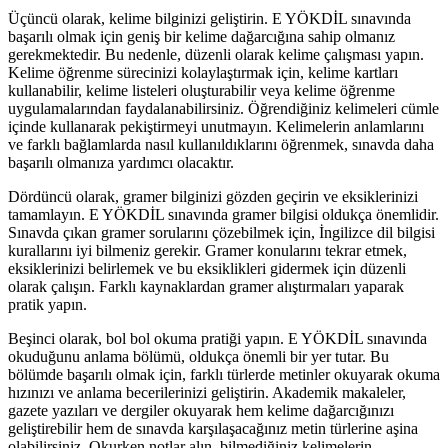
Üçüncü olarak, kelime bilginizi geliştirin. E YÖKDİL sınavında
başarılı olmak için geniş bir kelime dağarcığına sahip olmanız
gerekmektedir. Bu nedenle, düzenli olarak kelime çalışması yapın.
Kelime öğrenme sürecinizi kolaylaştırmak için, kelime kartları
kullanabilir, kelime listeleri oluşturabilir veya kelime öğrenme
uygulamalarından faydalanabilirsiniz. Öğrendiğiniz kelimeleri cümle
içinde kullanarak pekiştirmeyi unutmayın. Kelimelerin anlamlarını
ve farklı bağlamlarda nasıl kullanıldıklarını öğrenmek, sınavda daha
başarılı olmanıza yardımcı olacaktır.
Dördüncü olarak, gramer bilginizi gözden geçirin ve eksiklerinizi
tamamlayın. E YÖKDİL sınavında gramer bilgisi oldukça önemlidir.
Sınavda çıkan gramer sorularını çözebilmek için, İngilizce dil bilgisi
kurallarını iyi bilmeniz gerekir. Gramer konularını tekrar etmek,
eksiklerinizi belirlemek ve bu eksiklikleri gidermek için düzenli
olarak çalışın. Farklı kaynaklardan gramer alıştırmaları yaparak
pratik yapın.
Beşinci olarak, bol bol okuma pratiği yapın. E YÖKDİL sınavında
okuduğunu anlama bölümü, oldukça önemli bir yer tutar. Bu
bölümde başarılı olmak için, farklı türlerde metinler okuyarak okuma
hızınızı ve anlama becerilerinizi geliştirin. Akademik makaleler,
gazete yazıları ve dergiler okuyarak hem kelime dağarcığınızı
geliştirebilir hem de sınavda karşılaşacağınız metin türlerine aşina
olabilirsiniz. Okurken notlar alın, bilmediğiniz kelimelerin