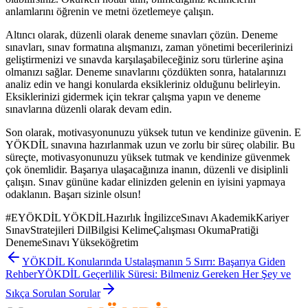
anlamlarını öğrenin ve metni özetlemeye çalışın.
Altıncı olarak, düzenli olarak deneme sınavları çözün. Deneme
sınavları, sınav formatına alışmanızı, zaman yönetimi becerilerinizi
geliştirmenizi ve sınavda karşılaşabileceğiniz soru türlerine aşina
olmanızı sağlar. Deneme sınavlarını çözdükten sonra, hatalarınızı
analiz edin ve hangi konularda eksikleriniz olduğunu belirleyin.
Eksiklerinizi gidermek için tekrar çalışma yapın ve deneme
sınavlarına düzenli olarak devam edin.
Son olarak, motivasyonunuzu yüksek tutun ve kendinize güvenin. E
YÖKDİL sınavına hazırlanmak uzun ve zorlu bir süreç olabilir. Bu
süreçte, motivasyonunuzu yüksek tutmak ve kendinize güvenmek
çok önemlidir. Başarıya ulaşacağınıza inanın, düzenli ve disiplinli
çalışın. Sınav gününe kadar elinizden gelenin en iyisini yapmaya
odaklanın. Başarı sizinle olsun!
#
EYÖKDİL YÖKDİLHazırlık İngilizceSınavı AkademikKariyer
SınavStratejileri DilBilgisi KelimeÇalışması OkumaPratiği
DenemeSınavı Yükseköğretim
YÖKDİL Konularında Ustalaşmanın 5 Sırrı: Başarıya Giden
Rehber
YÖKDİL Geçerlilik Süresi: Bilmeniz Gereken Her Şey ve
Sıkça Sorulan Sorular