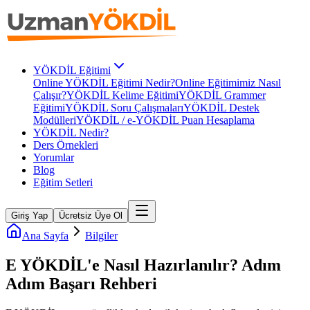
YÖKDİL Eğitimi
Online YÖKDİL Eğitimi Nedir?
Online Eğitimimiz Nasıl
Çalışır?
YÖKDİL Kelime Eğitimi
YÖKDİL Grammer
Eğitimi
YÖKDİL Soru Çalışmaları
YÖKDİL Destek
Modülleri
YÖKDİL / e-YÖKDİL Puan Hesaplama
YÖKDİL Nedir?
Ders Örnekleri
Yorumlar
Blog
Eğitim Setleri
Giriş Yap
Ücretsiz Üye Ol
Ana Sayfa
Bilgiler
E YÖKDİL'e Nasıl Hazırlanılır? Adım
Adım Başarı Rehberi