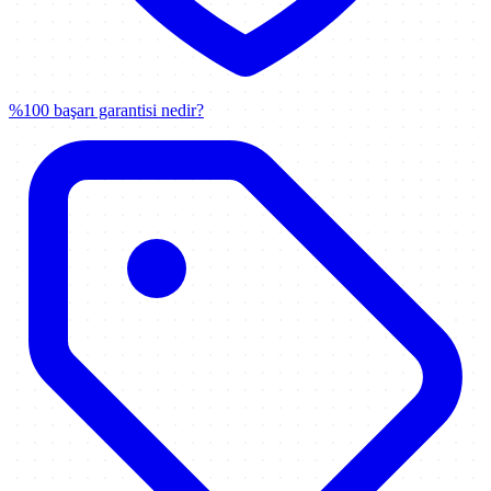
%100 başarı garantisi nedir?