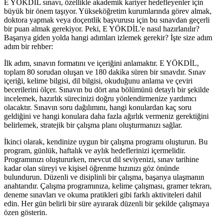
E YÖKDİL sınavı, özellikle akademik kariyer hedefleyenler için
büyük bir önem taşıyor. Yükseköğretim kurumlarında görev almak,
doktora yapmak veya doçentlik başvurusu için bu sınavdan geçerli
bir puan almak gerekiyor. Peki, E YÖKDİL'e nasıl hazırlanılır?
Başarıya giden yolda hangi adımları izlemek gerekir? İşte size adım
adım bir rehber:
İlk adım, sınavın formatını ve içeriğini anlamaktır. E YÖKDİL,
toplam 80 sorudan oluşan ve 180 dakika süren bir sınavdır. Sınav
içeriği, kelime bilgisi, dil bilgisi, okuduğunu anlama ve çeviri
becerilerini ölçer. Sınavın bu dört ana bölümünü detaylı bir şekilde
incelemek, hazırlık sürecinizi doğru yönlendirmenize yardımcı
olacaktır. Sınavın soru dağılımını, hangi konulardan kaç soru
geldiğini ve hangi konulara daha fazla ağırlık vermeniz gerektiğini
belirlemek, stratejik bir çalışma planı oluşturmanızı sağlar.
İkinci olarak, kendinize uygun bir çalışma programı oluşturun. Bu
program, günlük, haftalık ve aylık hedeflerinizi içermelidir.
Programınızı oluştururken, mevcut dil seviyenizi, sınav tarihine
kadar olan süreyi ve kişisel öğrenme hızınızı göz önünde
bulundurun. Düzenli ve disiplinli bir çalışma, başarıya ulaşmanın
anahtarıdır. Çalışma programınıza, kelime çalışması, gramer tekrarı,
deneme sınavları ve okuma pratikleri gibi farklı aktiviteleri dahil
edin. Her gün belirli bir süre ayırarak düzenli bir şekilde çalışmaya
özen gösterin.