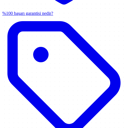
%100 başarı garantisi nedir?