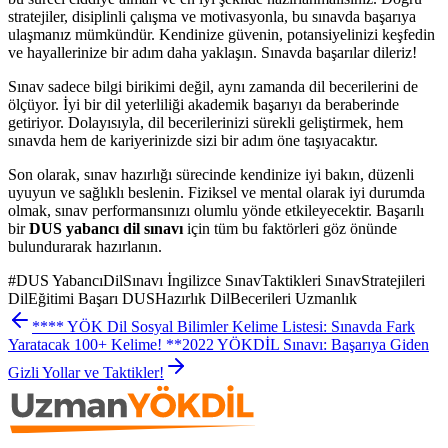
stratejiler, disiplinli çalışma ve motivasyonla, bu sınavda başarıya
ulaşmanız mümkündür. Kendinize güvenin, potansiyelinizi keşfedin
ve hayallerinize bir adım daha yaklaşın. Sınavda başarılar dileriz!
Sınav sadece bilgi birikimi değil, aynı zamanda dil becerilerini de
ölçüyor. İyi bir dil yeterliliği akademik başarıyı da beraberinde
getiriyor. Dolayısıyla, dil becerilerinizi sürekli geliştirmek, hem
sınavda hem de kariyerinizde sizi bir adım öne taşıyacaktır.
Son olarak, sınav hazırlığı sürecinde kendinize iyi bakın, düzenli
uyuyun ve sağlıklı beslenin. Fiziksel ve mental olarak iyi durumda
olmak, sınav performansınızı olumlu yönde etkileyecektir. Başarılı
bir
DUS yabancı dil sınavı
için tüm bu faktörleri göz önünde
bulundurarak hazırlanın.
#
DUS YabancıDilSınavı İngilizce SınavTaktikleri SınavStratejileri
DilEğitimi Başarı DUSHazırlık DilBecerileri Uzmanlık
**** YÖK Dil Sosyal Bilimler Kelime Listesi: Sınavda Fark
Yaratacak 100+ Kelime! **
2022 YÖKDİL Sınavı: Başarıya Giden
Gizli Yollar ve Taktikler!