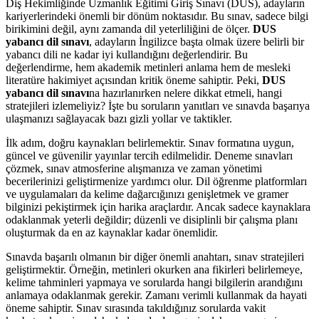
Diş Hekimliğinde Uzmanlık Eğitimi Giriş Sınavı (DUS), adayların
kariyerlerindeki önemli bir dönüm noktasıdır. Bu sınav, sadece bilgi
birikimini değil, aynı zamanda dil yeterliliğini de ölçer.
DUS
yabancı dil sınavı
, adayların İngilizce başta olmak üzere belirli bir
yabancı dili ne kadar iyi kullandığını değerlendirir. Bu
değerlendirme, hem akademik metinleri anlama hem de mesleki
literatüre hakimiyet açısından kritik öneme sahiptir. Peki,
DUS
yabancı dil sınavı
na hazırlanırken nelere dikkat etmeli, hangi
stratejileri izlemeliyiz? İşte bu soruların yanıtları ve sınavda başarıya
ulaşmanızı sağlayacak bazı gizli yollar ve taktikler.
İlk adım, doğru kaynakları belirlemektir. Sınav formatına uygun,
güncel ve güvenilir yayınlar tercih edilmelidir. Deneme sınavları
çözmek, sınav atmosferine alışmanıza ve zaman yönetimi
becerilerinizi geliştirmenize yardımcı olur. Dil öğrenme platformları
ve uygulamaları da kelime dağarcığınızı genişletmek ve gramer
bilginizi pekiştirmek için harika araçlardır. Ancak sadece kaynaklara
odaklanmak yeterli değildir; düzenli ve disiplinli bir çalışma planı
oluşturmak da en az kaynaklar kadar önemlidir.
Sınavda başarılı olmanın bir diğer önemli anahtarı, sınav stratejileri
geliştirmektir. Örneğin, metinleri okurken ana fikirleri belirlemeye,
kelime tahminleri yapmaya ve sorularda hangi bilgilerin arandığını
anlamaya odaklanmak gerekir. Zamanı verimli kullanmak da hayati
öneme sahiptir. Sınav sırasında takıldığınız sorularda vakit