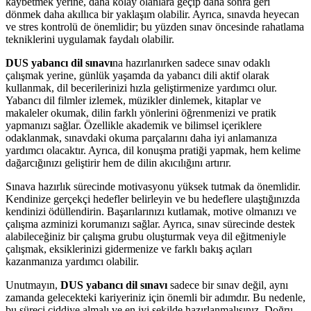
kaybetmek yerine, daha kolay olanlara geçip daha sonra geri
dönmek daha akıllıca bir yaklaşım olabilir. Ayrıca, sınavda heyecan
ve stres kontrolü de önemlidir; bu yüzden sınav öncesinde rahatlama
tekniklerini uygulamak faydalı olabilir.
DUS yabancı dil sınavı
na hazırlanırken sadece sınav odaklı
çalışmak yerine, günlük yaşamda da yabancı dili aktif olarak
kullanmak, dil becerilerinizi hızla geliştirmenize yardımcı olur.
Yabancı dil filmler izlemek, müzikler dinlemek, kitaplar ve
makaleler okumak, dilin farklı yönlerini öğrenmenizi ve pratik
yapmanızı sağlar. Özellikle akademik ve bilimsel içeriklere
odaklanmak, sınavdaki okuma parçalarını daha iyi anlamanıza
yardımcı olacaktır. Ayrıca, dil konuşma pratiği yapmak, hem kelime
dağarcığınızı geliştirir hem de dilin akıcılığını artırır.
Sınava hazırlık sürecinde motivasyonu yüksek tutmak da önemlidir.
Kendinize gerçekçi hedefler belirleyin ve bu hedeflere ulaştığınızda
kendinizi ödüllendirin. Başarılarınızı kutlamak, motive olmanızı ve
çalışma azminizi korumanızı sağlar. Ayrıca, sınav sürecinde destek
alabileceğiniz bir çalışma grubu oluşturmak veya dil eğitmeniyle
çalışmak, eksiklerinizi gidermenize ve farklı bakış açıları
kazanmanıza yardımcı olabilir.
Unutmayın,
DUS yabancı dil sınavı
sadece bir sınav değil, aynı
zamanda gelecekteki kariyeriniz için önemli bir adımdır. Bu nedenle,
bu süreci ciddiye almalı ve en iyi şekilde hazırlanmalısınız. Doğru