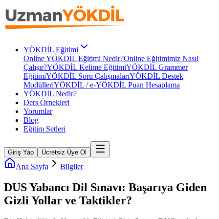
YÖKDİL Eğitimi
Online YÖKDİL Eğitimi Nedir?
Online Eğitimimiz Nasıl
Çalışır?
YÖKDİL Kelime Eğitimi
YÖKDİL Grammer
Eğitimi
YÖKDİL Soru Çalışmaları
YÖKDİL Destek
Modülleri
YÖKDİL / e-YÖKDİL Puan Hesaplama
YÖKDİL Nedir?
Ders Örnekleri
Yorumlar
Blog
Eğitim Setleri
Giriş Yap
Ücretsiz Üye Ol
Ana Sayfa
Bilgiler
DUS Yabancı Dil Sınavı: Başarıya Giden
Gizli Yollar ve Taktikler?