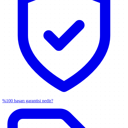
%100 başarı garantisi nedir?