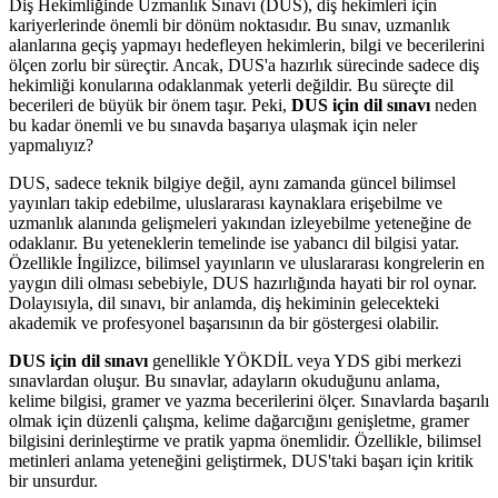
Diş Hekimliğinde Uzmanlık Sınavı (DUS), diş hekimleri için
kariyerlerinde önemli bir dönüm noktasıdır. Bu sınav, uzmanlık
alanlarına geçiş yapmayı hedefleyen hekimlerin, bilgi ve becerilerini
ölçen zorlu bir süreçtir. Ancak, DUS'a hazırlık sürecinde sadece diş
hekimliği konularına odaklanmak yeterli değildir. Bu süreçte dil
becerileri de büyük bir önem taşır. Peki,
DUS için dil sınavı
neden
bu kadar önemli ve bu sınavda başarıya ulaşmak için neler
yapmalıyız?
DUS, sadece teknik bilgiye değil, aynı zamanda güncel bilimsel
yayınları takip edebilme, uluslararası kaynaklara erişebilme ve
uzmanlık alanında gelişmeleri yakından izleyebilme yeteneğine de
odaklanır. Bu yeteneklerin temelinde ise yabancı dil bilgisi yatar.
Özellikle İngilizce, bilimsel yayınların ve uluslararası kongrelerin en
yaygın dili olması sebebiyle, DUS hazırlığında hayati bir rol oynar.
Dolayısıyla, dil sınavı, bir anlamda, diş hekiminin gelecekteki
akademik ve profesyonel başarısının da bir göstergesi olabilir.
DUS için dil sınavı
genellikle YÖKDİL veya YDS gibi merkezi
sınavlardan oluşur. Bu sınavlar, adayların okuduğunu anlama,
kelime bilgisi, gramer ve yazma becerilerini ölçer. Sınavlarda başarılı
olmak için düzenli çalışma, kelime dağarcığını genişletme, gramer
bilgisini derinleştirme ve pratik yapma önemlidir. Özellikle, bilimsel
metinleri anlama yeteneğini geliştirmek, DUS'taki başarı için kritik
bir unsurdur.