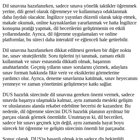
Dil sınavına hazırlanırken, sadece sınava yönelik taktikler öğrenmek
yerine, dili genel olarak öğrenmeye ve kullanmaya odaklanmak
daha faydalı olacaktır. İngilizce yayınları düzenli olarak takip etmek,
makale okumak, online kaynaklardan yararlanmak ve hatta İngilizce
konuşma pratiği yapmak, dil becerilerini geliştirmenin en etkili
yollarındandır. Ayrıca, dil öğrenme uygulamaları ve online
platformlar, bu süreci daha interaktif ve eğlenceli hale getirebilir.
Dil sınavına hazırlanırken dikkat edilmesi gereken bir diğer nokta
ise, sınav stratejileridir. Soru tiplerini iyi tanımak, zamanı etkili
kullanmak ve sınav esnasında dikkatli olmak, başarının
anahtarlarıdır. Geçmiş yılların sınav sorularını çözmek, adaylara
sınav formatı hakkında fikir verir ve eksiklerini görmelerine
yardımcı olur. Ayrıca, deneme sınavlarına katılmak, sınav heyecanını
yenmeye ve zaman yönetimini geliştirmeye katkı sağlar.
DUS hazırlık sürecinde dil sınavına gereken önemi vermek, sadece
sınavda başarıya ulaşmakla kalmaz, aynı zamanda mesleki gelişim
ve uluslararası alanda rekabet edebilme becerisi de kazandırır. Bu
nedenle, dil öğrenme sürecini DUS hazırlık planının ayrılmaz bir
parçası olarak görmek önemlidir. Unutmayın ki, dil becerileri,
sadece bir sınavı geçmek için değil, aynı zamanda hayat boyu
sürecek bir öğrenme ve gelişim sürecinin önemli bir parçasıdır.
Sonuç olarak, DUS'ta başarılı olmak için sadece diş hekimliği