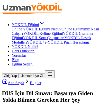
YÖKDİL Eğitimi
Online YÖKDİL Eğitimi Nedir?
Online Eğitimimiz Nasıl
Çalışır?
YÖKDİL Kelime Eğitimi
YÖKDİL Grammer
Eğitimi
YÖKDİL Soru Çalışmaları
YÖKDİL Destek
Modülleri
YÖKDİL / e-YÖKDİL Puan Hesaplama
YÖKDİL Nedir?
Ders Örnekleri
Yorumlar
Blog
Eğitim Setleri
Giriş Yap
Ücretsiz Üye Ol
Ana Sayfa
Bilgiler
DUS İçin Dil Sınavı: Başarıya Giden
Yolda Bilmen Gereken Her Şey