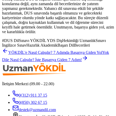
konularına değil, aynı zamanda dil becerilerinize de yatırım
yapmanız gerekmektedir. Yabancı dil sınavına etkili bir şekilde
hazırlanmak, DUS sınavında başarılı olmanıza ve gelecekteki
kariyerinize olumlu yönde katkı sağlayacaktır. Bu süreçte düzenli
çalışmak, doğru kaynakları kullanmak ve dil öğrenme sürecini
keyifli hale getirmek önemlidir. Unutmayın, başarıya giden yol, azim
ve kararlılıkla örülür.
#
DUS DilSınavı YÖKDİL YDS DişHekimliği UzmanlıkSınavı
İngilizce SınavHazırlık AkademikBaşarı DilBecerileri
YÖKDİL'e Nasıl Çalışılır? 7 Adımda Başarıya Giden Yol
Yok
Dile Nasıl Çalışılır? İşte Başarıya Giden 7 Adım!
İletişim Merkezi (09.00 - 22.00)
0(312) 911 37 15
0(850) 302 67 15
destek@uzmandil.com