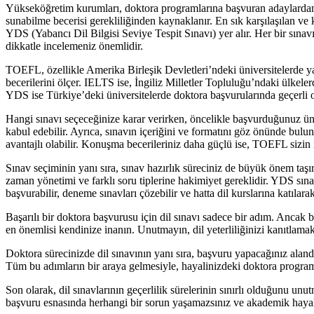
Yükseköğretim kurumları, doktora programlarına başvuran adaylardan gene
sunabilme becerisi gerekliliğinden kaynaklanır. En sık karşılaşılan 
YDS (Yabancı Dil Bilgisi Seviye Tespit Sınavı) yer alır. Her bir sınavı
dikkatle incelemeniz önemlidir.
TOEFL, özellikle Amerika Birleşik Devletleri’ndeki üniversitelerde y
becerilerini ölçer. IELTS ise, İngiliz Milletler Topluluğu’ndaki ülkeler
YDS ise Türkiye’deki üniversitelerde doktora başvurularında geçerli ol
Hangi sınavı seçeceğinize karar verirken, öncelikle başvurduğunuz üniver
kabul edebilir. Ayrıca, sınavın içeriğini ve formatını göz önünde bul
avantajlı olabilir. Konuşma becerileriniz daha güçlü ise, TOEFL sizin i
Sınav seçiminin yanı sıra, sınav hazırlık süreciniz de büyük önem taş
zaman yönetimi ve farklı soru tiplerine hakimiyet gereklidir. YDS sına
başvurabilir, deneme sınavları çözebilir ve hatta dil kurslarına katılara
Başarılı bir doktora başvurusu için dil sınavı sadece bir adım. Ancak b
en önemlisi kendinize inanın. Unutmayın, dil yeterliliğinizi kanıtlamak
Doktora sürecinizde dil sınavının yanı sıra, başvuru yapacağınız ala
Tüm bu adımların bir araya gelmesiyle, hayalinizdeki doktora programın
Son olarak, dil sınavlarının geçerlilik sürelerinin sınırlı olduğunu un
başvuru esnasında herhangi bir sorun yaşamazsınız ve akademik hayal