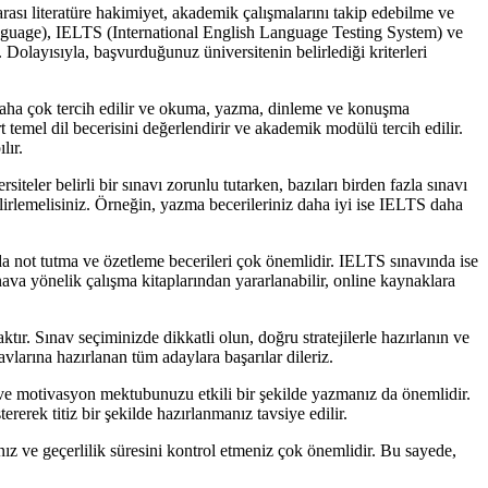
arası literatüre hakimiyet, akademik çalışmalarını takip edebilme ve
Language), IELTS (International English Language Testing System) ve
 Dolayısıyla, başvurduğunuz üniversitenin belirlediği kriterleri
 daha çok tercih edilir ve okuma, yazma, dinleme ve konuşma
t temel dil becerisini değerlendirir ve akademik modülü tercih edilir.
lır.
teler belirli bir sınavı zorunlu tutarken, bazıları birden fazla sınavı
lirlemelisiniz. Örneğin, yazma becerileriniz daha iyi ise IELTS daha
da not tutma ve özetleme becerileri çok önemlidir. IELTS sınavında ise
nava yönelik çalışma kitaplarından yararlanabilir, online kaynaklara
ır. Sınav seçiminizde dikkatli olun, doğru stratejilerle hazırlanın ve
vlarına hazırlanan tüm adaylara başarılar dileriz.
 ve motivasyon mektubunuzu etkili bir şekilde yazmanız da önemlidir.
erek titiz bir şekilde hazırlanmanız tavsiye edilir.
nız ve geçerlilik süresini kontrol etmeniz çok önemlidir. Bu sayede,