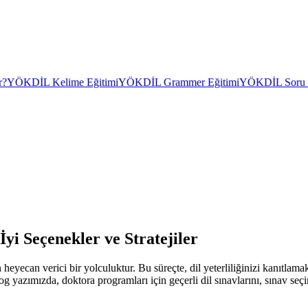
r?
YÖKDİL Kelime Eğitimi
YÖKDİL Grammer Eğitimi
YÖKDİL Soru Ç
İyi Seçenekler ve Stratejiler
eyecan verici bir yolculuktur. Bu süreçte, dil yeterliliğinizi kanıtlama
 yazımızda, doktora programları için geçerli dil sınavlarını, sınav seçim