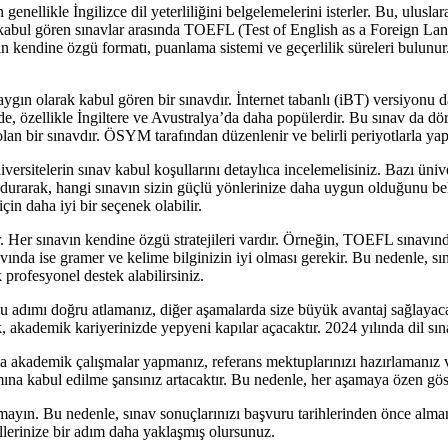
llikle İngilizce dil yeterliliğini belgelemelerini isterler. Bu, uluslar
ve kabul gören sınavlar arasında TOEFL (Test of English as a Foreign 
n kendine özgü formatı, puanlama sistemi ve geçerlilik süreleri bulunur.
aygın olarak kabul gören bir sınavdır. İnternet tabanlı (iBT) versiyonu
de, özellikle İngiltere ve Avustralya’da daha popülerdir. Bu sınav da dör
an bir sınavdır. ÖSYM tarafından düzenlenir ve belirli periyotlarla yapı
sitelerin sınav kabul koşullarını detaylıca incelemelisiniz. Bazı üniversi
undurarak, hangi sınavın sizin güçlü yönlerinize daha uygun olduğunu be
çin daha iyi bir seçenek olabilir.
ır. Her sınavın kendine özgü stratejileri vardır. Örneğin, TOEFL sınavın
vında ise gramer ve kelime bilginizin iyi olması gerekir. Bu nedenle, sı
k profesyonel destek alabilirsiniz.
u adımı doğru atlamanız, diğer aşamalarda size büyük avantaj sağlayacakt
, akademik kariyerinizde yepyeni kapılar açacaktır. 2024 yılında dil sına
nda akademik çalışmalar yapmanız, referans mektuplarınızı hazırlamanız
a kabul edilme şansınız artacaktır. Bu nedenle, her aşamaya özen göster
utmayın. Bu nedenle, sınav sonuçlarınızı başvuru tarihlerinden önce alma
lerinize bir adım daha yaklaşmış olursunuz.