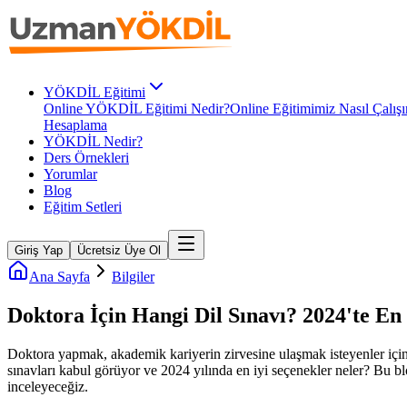
YÖKDİL Eğitimi
Online YÖKDİL Eğitimi Nedir?
Online Eğitimimiz Nasıl Çalışı
Hesaplama
YÖKDİL Nedir?
Ders Örnekleri
Yorumlar
Blog
Eğitim Setleri
Giriş Yap
Ücretsiz Üye Ol
Ana Sayfa
Bilgiler
Doktora İçin Hangi Dil Sınavı? 2024'te En 
Doktora yapmak, akademik kariyerin zirvesine ulaşmak isteyenler için h
sınavları kabul görüyor ve 2024 yılında en iyi seçenekler neler? Bu blog
inceleyeceğiz.