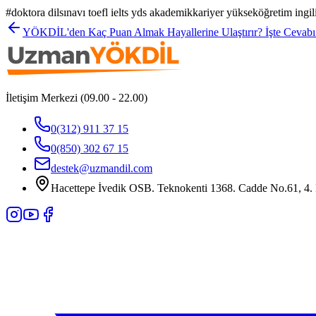
#
doktora dilsınavı toefl ielts yds akademikkariyer yükseköğretim ingil
YÖKDİL'den Kaç Puan Almak Hayallerine Ulaştırır? İşte Cevabı
İletişim Merkezi (09.00 - 22.00)
0(312) 911 37 15
0(850) 302 67 15
destek@uzmandil.com
Hacettepe İvedik OSB. Teknokenti 1368. Cadde No.61, 4