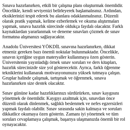
Sınava hazırlanırken, etkili bir çalışma planı oluşturmak önemlidir.
Öncelikle, kendi seviyenizi belirleyerek başlamalısınız. Ardından,
eksiklerinizi tespit ederek bu alanlara odaklanmalısınız. Düzenli
olarak pratik yapmak, kelime ezberlemek ve okuma alıştırmaları
yapmak, sınava hazırlık sürecinde oldukça faydalı olacaktır. Farklı
kaynaklardan yararlanmak ve deneme sınavları çözmek de sınav
formatına alışmanızı sağlayacaktır.
Anadolu Üniversitesi YÖKDİL sınavına hazırlanırken, dikkat
etmeniz gereken bazı önemli noktalar bulunmaktadır. Öncelikle,
sınavın içeriğine uygun materyaller kullanmaya özen gösterin.
Üniversitenin yayınladığı örnek sınav soruları ve ders kitapları,
hazırlık sürecinizde size yol gösterecektir. Ayrıca, farklı öğrenme
tekniklerini kullanarak motivasyonunuzu yüksek tutmaya çalışın.
Gruplar halinde çalışmak, tartışmak ve öğrenmek, sınava
hazırlanırken size destek olacaktır.
Sınav gününe kadar hazırlıklarınızı sürdürürken, sınav kaygısını
yönetmek de önemlidir. Kaygıyı azaltmak için, sınavdan önce
düzenli olarak dinlenmek, sağlıklı beslenmek ve nefes egzersizleri
yapmak faydalı olabilir. Sınav sırasında sakin kalmaya ve soruları
dikkatlice okumaya özen gösterin. Zamanı iyi yönetmek ve tüm
soruları cevaplamaya çalışmak, başarıya ulaşmanızda önemli bir rol
oynayacaktır.