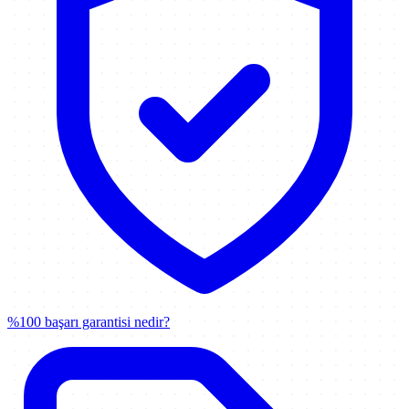
%100 başarı garantisi nedir?