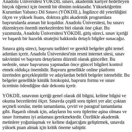
Anadolu Üniversitesi YÖKDİL sınavı, akademik kariyer hedefleyen
birçok öğrenci için önemli bir dönüm noktasıdır. Yükseköğretim
Kurumları Yabancı Dil Sınavı (YÖKDİL), İngilizce dil yeterliliğini
ölçen ve yüksek lisans, doktora gibi akademik programlara
başvurularda aranan bir koşuldur. Anadolu Üniversitesi, bu sınavı
düzenleyen önemli merkezlerden biri olarak öne çıkar. Bu
yazımızda, Anadolu Üniversitesi YÖKDİL giriş süreci, sınav içeriği
ve başarılı bir hazırlık stratejisi hakkında detaylı bilgiler sunacağız.
Sınava giriş süreci, başvuru tarihleri ve gerekli belgeler gibi temel
adımları içerir. Anadolu Üniversitesi'nin resmi internet sitesi, sınav
takvimini ve başvuru detaylarını düzenli olarak günceller. Bu
nedenle, sınav başvurusu yapmadan önce güncel bilgileri kontrol
etmek oldukça önemlidir. Başvuru genellikle online platform
üzerinden gerçekleştirilir ve adaylardan belirli belgeler istenebilir. Bu
belgeler genellikle kimlik fotokopisi, başvuru formu ve sınav
ücretinin ödendiğine dair dekontu içerir.
YÖKDİL sınavının içeriği genel olarak dil bilgisi, kelime bilgisi ve
okuma becerilerini ölçer. Sınavda çeşitli soru tipleri yer alır; çoktan
seçmeli sorular, metin tamamlama, çeviri ve paragraf tamamlama
gibi. Başarılı olmak için, adayların bu soru tiplerine aşina olması ve
sınav formatını iyi anlaması gerekmektedir. Özellikle akademik
metinlere yoğunlaşmak ve kelime dağarcığını geliştirmek, sınavda
yüksek puan almak için kritik öneme sahiptir.