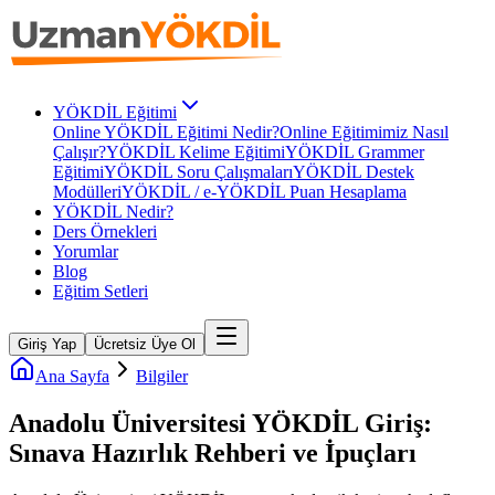
YÖKDİL Eğitimi
Online YÖKDİL Eğitimi Nedir?
Online Eğitimimiz Nasıl
Çalışır?
YÖKDİL Kelime Eğitimi
YÖKDİL Grammer
Eğitimi
YÖKDİL Soru Çalışmaları
YÖKDİL Destek
Modülleri
YÖKDİL / e-YÖKDİL Puan Hesaplama
YÖKDİL Nedir?
Ders Örnekleri
Yorumlar
Blog
Eğitim Setleri
Giriş Yap
Ücretsiz Üye Ol
Ana Sayfa
Bilgiler
Anadolu Üniversitesi YÖKDİL Giriş:
Sınava Hazırlık Rehberi ve İpuçları