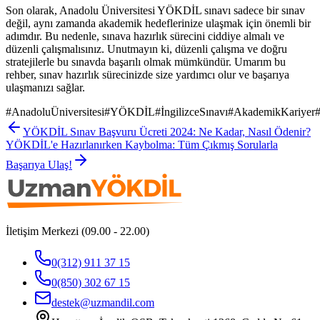
Son olarak, Anadolu Üniversitesi YÖKDİL sınavı sadece bir sınav
değil, aynı zamanda akademik hedeflerinize ulaşmak için önemli bir
adımdır. Bu nedenle, sınava hazırlık sürecini ciddiye almalı ve
düzenli çalışmalısınız. Unutmayın ki, düzenli çalışma ve doğru
stratejilerle bu sınavda başarılı olmak mümkündür. Umarım bu
rehber, sınav hazırlık sürecinizde size yardımcı olur ve başarıya
ulaşmanızı sağlar.
#
AnadoluÜniversitesi
#
YÖKDİL
#
İngilizceSınavı
#
AkademikKariyer
YÖKDİL Sınav Başvuru Ücreti 2024: Ne Kadar, Nasıl Ödenir?
YÖKDİL'e Hazırlanırken Kaybolma: Tüm Çıkmış Sorularla
Başarıya Ulaş!
İletişim Merkezi (09.00 - 22.00)
0(312) 911 37 15
0(850) 302 67 15
destek@uzmandil.com