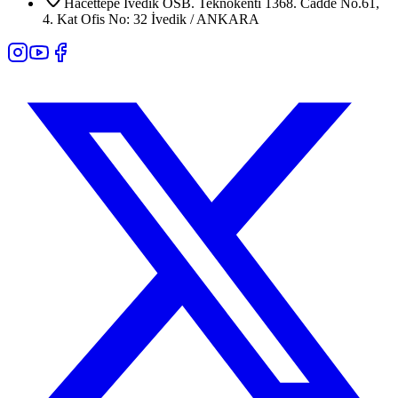
Hacettepe İvedik OSB. Teknokenti 1368. Cadde No.61,
4. Kat Ofis No: 32 İvedik / ANKARA