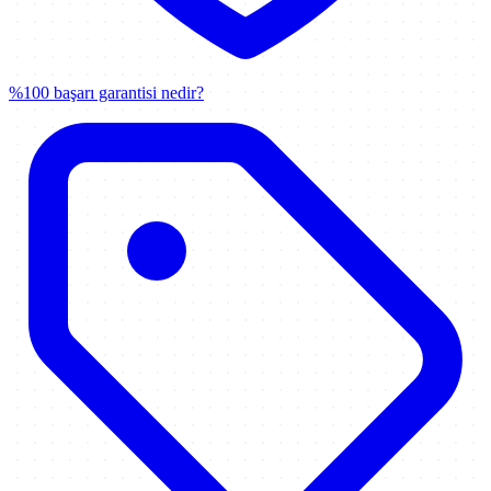
%100 başarı garantisi nedir?