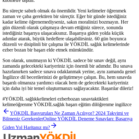
kilometre taşıdır.
Bu süreçte sabırlı olmak da önemlidir. Yeni kelimeler öğrenmek
zaman ve çaba gerektiren bir süreçtir. Eğer bir günde istediğiniz
kadar kelime öğrenemediyseniz, sakın moralinizi bozmayın. Her
gün düzenli olarak çalışmaya devam ettiğiniz sürece, sonunda
istediğiniz başarıya ulaşacaksınız. Başarıya giden yolda küçük
adımlar atarak, büyük hedeflere ulaşabilirsiniz. 60 gün boyunca
düzenli ve disiplinli bir çalışma ile YÖKDİL sağlık kelimelerinde
ezber bozan bir başarı elde etmek mümkündür.
Son olarak, unutmayın ki YÖKDİL sadece bir sınav değil, aynı
zamanda gelecekteki kariyeriniz için önemli bir adımdır. Bu sınava
hazırlanırken sadece sınava odaklanmak yerine, aynı zamanda genel
İngilizce dil becerilerinizi de geliştirmeye çalışın. Bu, hem sınavda
başarılı olmanıza yardımcı olacak hem de gelecekteki kariyeriniz
için daha iyi bir temel oluşturmanızı sağlayacaktır. Başarılar dileriz!
#
YÖKDİL sağlıkkelimeleri ezberbozan sınavtaktikleri
kelimeöğrenme YÖKDİLsağlık başarı eğitim dilöğrenme ingilizce
YÖKDİL Başvuruları Ne Zaman Açılıyor? 2024 Takvimi ve
Bilmeniz Gerekenler
Online YÖKDİL Deneme Sınavları: Başarıya
Giden Yol Haritanız mı?