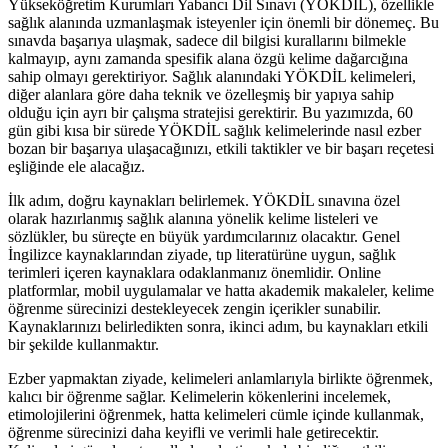
Yükseköğretim Kurumları Yabancı Dil Sınavı (YÖKDİL), özellikle
sağlık alanında uzmanlaşmak isteyenler için önemli bir dönemeç. Bu
sınavda başarıya ulaşmak, sadece dil bilgisi kurallarını bilmekle
kalmayıp, aynı zamanda spesifik alana özgü kelime dağarcığına
sahip olmayı gerektiriyor. Sağlık alanındaki YÖKDİL kelimeleri,
diğer alanlara göre daha teknik ve özelleşmiş bir yapıya sahip
olduğu için ayrı bir çalışma stratejisi gerektirir. Bu yazımızda, 60
gün gibi kısa bir sürede YÖKDİL sağlık kelimelerinde nasıl ezber
bozan bir başarıya ulaşacağınızı, etkili taktikler ve bir başarı reçetesi
eşliğinde ele alacağız.
İlk adım, doğru kaynakları belirlemek. YÖKDİL sınavına özel
olarak hazırlanmış sağlık alanına yönelik kelime listeleri ve
sözlükler, bu süreçte en büyük yardımcılarınız olacaktır. Genel
İngilizce kaynaklarından ziyade, tıp literatürüne uygun, sağlık
terimleri içeren kaynaklara odaklanmanız önemlidir. Online
platformlar, mobil uygulamalar ve hatta akademik makaleler, kelime
öğrenme sürecinizi destekleyecek zengin içerikler sunabilir.
Kaynaklarınızı belirledikten sonra, ikinci adım, bu kaynakları etkili
bir şekilde kullanmaktır.
Ezber yapmaktan ziyade, kelimeleri anlamlarıyla birlikte öğrenmek,
kalıcı bir öğrenme sağlar. Kelimelerin kökenlerini incelemek,
etimolojilerini öğrenmek, hatta kelimeleri cümle içinde kullanmak,
öğrenme sürecinizi daha keyifli ve verimli hale getirecektir.