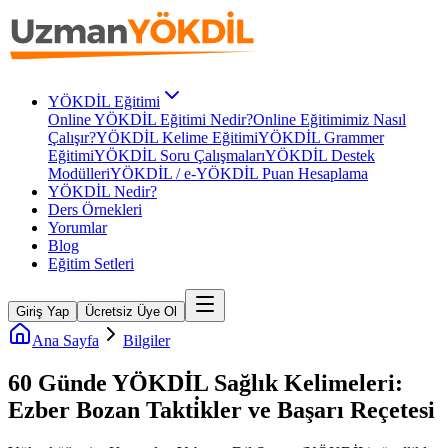
YÖKDİL Eğitimi
Online YÖKDİL Eğitimi Nedir?
Online Eğitimimiz Nasıl
Çalışır?
YÖKDİL Kelime Eğitimi
YÖKDİL Grammer
Eğitimi
YÖKDİL Soru Çalışmaları
YÖKDİL Destek
Modülleri
YÖKDİL / e-YÖKDİL Puan Hesaplama
YÖKDİL Nedir?
Ders Örnekleri
Yorumlar
Blog
Eğitim Setleri
Giriş Yap
Ücretsiz Üye Ol
Ana Sayfa
Bilgiler
60 Günde YÖKDİL Sağlık Kelimeleri:
Ezber Bozan Takti̇kler ve Başarı Reçetesi