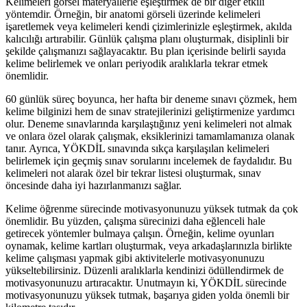
Kelimeleri görsel materyallerle eşleştirmek de bir diğer etkili
yöntemdir. Örneğin, bir anatomi görseli üzerinde kelimeleri
işaretlemek veya kelimeleri kendi çizimlerinizle eşleştirmek, akılda
kalıcılığı artırabilir. Günlük çalışma planı oluşturmak, disiplinli bir
şekilde çalışmanızı sağlayacaktır. Bu plan içerisinde belirli sayıda
kelime belirlemek ve onları periyodik aralıklarla tekrar etmek
önemlidir.
60 günlük süreç boyunca, her hafta bir deneme sınavı çözmek, hem
kelime bilginizi hem de sınav stratejilerinizi geliştirmenize yardımcı
olur. Deneme sınavlarında karşılaştığınız yeni kelimeleri not almak
ve onlara özel olarak çalışmak, eksiklerinizi tamamlamanıza olanak
tanır. Ayrıca, YÖKDİL sınavında sıkça karşılaşılan kelimeleri
belirlemek için geçmiş sınav sorularını incelemek de faydalıdır. Bu
kelimeleri not alarak özel bir tekrar listesi oluşturmak, sınav
öncesinde daha iyi hazırlanmanızı sağlar.
Kelime öğrenme sürecinde motivasyonunuzu yüksek tutmak da çok
önemlidir. Bu yüzden, çalışma sürecinizi daha eğlenceli hale
getirecek yöntemler bulmaya çalışın. Örneğin, kelime oyunları
oynamak, kelime kartları oluşturmak, veya arkadaşlarınızla birlikte
kelime çalışması yapmak gibi aktivitelerle motivasyonunuzu
yükseltebilirsiniz. Düzenli aralıklarla kendinizi ödüllendirmek de
motivasyonunuzu artıracaktır. Unutmayın ki, YÖKDİL sürecinde
motivasyonunuzu yüksek tutmak, başarıya giden yolda önemli bir