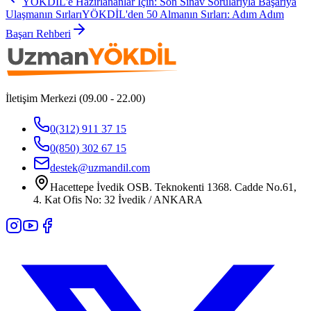
YÖKDİL'e Hazırlananlar İçin: Son Sınav Sorularıyla Başarıya
Ulaşmanın Sırları
YÖKDİL'den 50 Almanın Sırları: Adım Adım
Başarı Rehberi
İletişim Merkezi (09.00 - 22.00)
0(312) 911 37 15
0(850) 302 67 15
destek@uzmandil.com
Hacettepe İvedik OSB. Teknokenti 1368. Cadde No.61,
4. Kat Ofis No: 32 İvedik / ANKARA