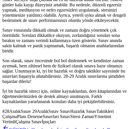
günler kala kaygı düzeyiniz artabilir. Bu nedenle, düzenli egzersiz
yapmak, meditasyon ve nefes egzersizleri uygulamak, stresinizi
yönetmenize yardımcı olabilir. Ayrıca, yeterli uyku almak ve dengeli
beslenmek de sınav performansınızı olumlu yönde etkileyecektir.
Sınav esnasında dikkatli olmak ve zamanı doğru yönetmek çok
önemlidir. Soruları dikkatlice okuyun, zorlandığınız soruları sona
bırakın ve zamanı verimli kullanmaya özen gösterin. Sınav anında
sakin kalmak ve panik yapmamak, başarılı olmanın anahtarlarından
biridir.
Son olarak, sınav öncesinde bol bol dinlenmek ve kendinize zaman
ayırmak, hem zihinsel hem de fiziksel olarak sınava hazır olmanızı
sağlar. Unutmayın ki, iyi bir hazırlık ve doğru taktikler sayesinde bu
sınavları başarıyla atlatabilirsiniz. 28-29 Aralık sınavlarına şimdiden
başarılar dileriz!
İyi bir hazırlık süreci için, online kaynaklardan, ders kitaplarından ve
öğretmenlerinizden de destek almayı unutmayın. Farklı
kaynaklardan yararlanarak konuları daha iyi pekiştirebilirsiniz.
#
28AralıkSınav 29AralıkSınav SınavHazırlık SınavTaktikleri
ÇalışmaPlanı DenemeSınavları SınavStresi ZamanYönetimi
VerimliÇalışma Sınavİpuçları