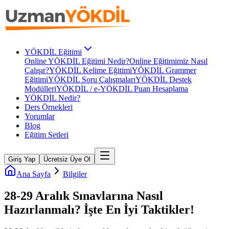
YÖKDİL Eğitimi
Online YÖKDİL Eğitimi Nedir?
Online Eğitimimiz Nasıl
Çalışır?
YÖKDİL Kelime Eğitimi
YÖKDİL Grammer
Eğitimi
YÖKDİL Soru Çalışmaları
YÖKDİL Destek
Modülleri
YÖKDİL / e-YÖKDİL Puan Hesaplama
YÖKDİL Nedir?
Ders Örnekleri
Yorumlar
Blog
Eğitim Setleri
Giriş Yap
Ücretsiz Üye Ol
Ana Sayfa
Bilgiler
28-29 Aralık Sınavlarına Nasıl
Hazırlanmalı? İşte En İyi Taktikler!