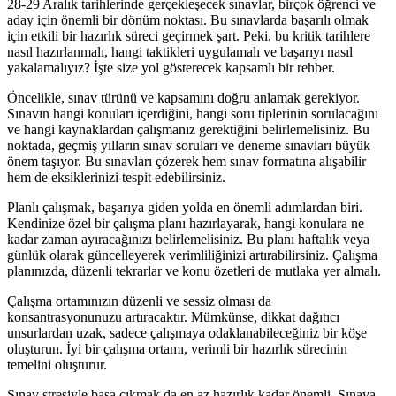
28-29 Aralık tarihlerinde gerçekleşecek sınavlar, birçok öğrenci ve
aday için önemli bir dönüm noktası. Bu sınavlarda başarılı olmak
için etkili bir hazırlık süreci geçirmek şart. Peki, bu kritik tarihlere
nasıl hazırlanmalı, hangi taktikleri uygulamalı ve başarıyı nasıl
yakalamalıyız? İşte size yol gösterecek kapsamlı bir rehber.
Öncelikle, sınav türünü ve kapsamını doğru anlamak gerekiyor.
Sınavın hangi konuları içerdiğini, hangi soru tiplerinin sorulacağını
ve hangi kaynaklardan çalışmanız gerektiğini belirlemelisiniz. Bu
noktada, geçmiş yılların sınav soruları ve deneme sınavları büyük
önem taşıyor. Bu sınavları çözerek hem sınav formatına alışabilir
hem de eksiklerinizi tespit edebilirsiniz.
Planlı çalışmak, başarıya giden yolda en önemli adımlardan biri.
Kendinize özel bir çalışma planı hazırlayarak, hangi konulara ne
kadar zaman ayıracağınızı belirlemelisiniz. Bu planı haftalık veya
günlük olarak güncelleyerek verimliliğinizi artırabilirsiniz. Çalışma
planınızda, düzenli tekrarlar ve konu özetleri de mutlaka yer almalı.
Çalışma ortamınızın düzenli ve sessiz olması da
konsantrasyonunuzu artıracaktır. Mümkünse, dikkat dağıtıcı
unsurlardan uzak, sadece çalışmaya odaklanabileceğiniz bir köşe
oluşturun. İyi bir çalışma ortamı, verimli bir hazırlık sürecinin
temelini oluşturur.
Sınav stresiyle başa çıkmak da en az hazırlık kadar önemli. Sınava