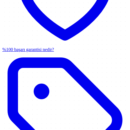
%100 başarı garantisi nedir?