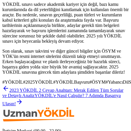
YÖKDİL sınavı sadece akademik kariyer için değil, bazı kamu
kurumlarında da dil yeterliliğini kanıtlamak için kullanılan önemli bir
araçtır. Bu nedenle, sınavın geçerliliği, puan türleri ve kurumların
kabul kriterleri gibi konuları da araştırmakta fayda var. Başvuru
tarihlerinin açıklanmasıyla birlikte, adaylar gerekli tüm belgeleri
hazırlayarak ve başvuru işlemlerini zamanında tamamlayarak sınav
sürecine sorunsuz bir şekilde dahil olabilirler. 2025 yılı YÖKDİL
sınavı için heyecanla bekleyiş devam ediyor.
Son olarak, sınav takvimi ve diğer güncel bilgiler için ÖSYM ve
YÖK'ün resmi internet sitelerini düzenli takip etmeyi unutmayın.
Erken başlayacağınız ve planlı ilerleyeceğiniz bir hazırlık süreci,
başarıya giden yolda size büyük bir avantaj sağlayacaktır. 2025
YÖKDİL sınavına girecek tüm adaylara şimdiden başarılar dileriz!
#
YÖKDİL
#
2025YÖKDİL
#
YÖKDİLBaşvuru
#
ÖSYM
#
YabancıDilS
2023 YÖKDİL 2 Cevap Anahtarı: Merak Edilen Tüm Sorular
ve Detaylı Analiz
YÖKDİL'e Nasıl Çalışılır? 7 Adımda Başarıya
Ulaşın!
İletişim Merkezi (09.00 - 22.00)