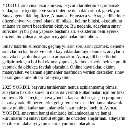
YÖKDİL sınavına hazırlanırken, başvuru tarihlerini kaçırmamak
kadar, sınav içeriğine ve soru tiplerine de hakim olmak gerekiyor.
Sınav, genellikle İngilizce, Almanca, Fransızca ve Arapça dillerinde
düzenleniyor ve temel olarak dil bilgisi, kelime bilgisi, okuduğunu
anlama ve çeviri becerilerini ölçüyor. Bu nedenle, adayların sınav
sürecine iyi bir plan yaparak başlamaları, eksiklerini belirleyerek
düzenli bir çalışma programı uygulamaları önemlidir.
Sınav hazırlık sürecinde, geçmiş yılların sorularını çözmek, deneme
sınavlarına katılmak ve farklı kaynaklardan faydalanmak, adayların
sınavda başarılı olma şansını artıracaktır. Ayrıca, dil becerilerini
geliştirmek için bol bol okuma yapmak, kelime ezberlemek ve pratik
yapmak da oldukça faydalı olacaktır. Online kaynaklar, eğitim
materyalleri ve uzman eğitmenler tarafından verilen destekler, sınav
hazırlığında önemli bir rol oynayabilir.
2025 YÖKDİL başvuru tarihlerinin henüz açıklanmamış olması,
adayların hazırlık sürecini daha da verimli kullanmaları için bir fırsat
sunuyor. Bu süreçte, sınava yönelik kapsamlı bir çalışma programı
hazırlayarak, dil becerilerini geliştirerek ve eksikleri tamamlayarak
sınav gününe kadar tam anlamıyla hazır hale gelinebilir. Ayrıca,
YÖKDİL sınavının hangi alanlarda kullanılacağını ve hangi
kurumların bu sınavı kabul ettiğini de önceden araştırmak, adayların
tercihlerini daha iyi yapmalarına yardımcı olacaktır.