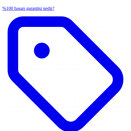
%100 başarı garantisi nedir?