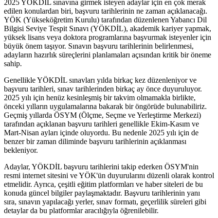
2025 YÖKDİL sınavına girmek isteyen adaylar için en çok merak
edilen konulardan biri, başvuru tarihlerinin ne zaman açıklanacağı.
YÖK (Yükseköğretim Kurulu) tarafından düzenlenen Yabancı Dil
Bilgisi Seviye Tespit Sınavı (YÖKDİL), akademik kariyer yapmak,
yüksek lisans veya doktora programlarına başvurmak isteyenler için
büyük önem taşıyor. Sınavın başvuru tarihlerinin belirlenmesi,
adayların hazırlık süreçlerini planlamaları açısından kritik bir öneme
sahip.
Genellikle YÖKDİL sınavları yılda birkaç kez düzenleniyor ve
başvuru tarihleri, sınav tarihlerinden birkaç ay önce duyuruluyor.
2025 yılı için henüz kesinleşmiş bir takvim olmamakla birlikte,
önceki yılların uygulamalarına bakarak bir öngörüde bulunabiliriz.
Geçmiş yıllarda ÖSYM (Ölçme, Seçme ve Yerleştirme Merkezi)
tarafından açıklanan başvuru tarihleri genellikle Ekim-Kasım ve
Mart-Nisan ayları içinde oluyordu. Bu nedenle 2025 yılı için de
benzer bir zaman diliminde başvuru tarihlerinin açıklanması
bekleniyor.
Adaylar, YÖKDİL başvuru tarihlerini takip ederken ÖSYM'nin
resmi internet sitesini ve YÖK'ün duyurularını düzenli olarak kontrol
etmelidir. Ayrıca, çeşitli eğitim platformları ve haber siteleri de bu
konuda güncel bilgiler paylaşmaktadır. Başvuru tarihlerinin yanı
sıra, sınavın yapılacağı yerler, sınav formatı, geçerlilik süreleri gibi
detaylar da bu platformlar aracılığıyla öğrenilebilir.