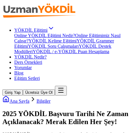
YÖKDİL Eğitimi
Online YÖKDİL Eğitimi Nedir?
Online Eğitimimiz Nasıl
Çalışır?
YÖKDİL Kelime Eğitimi
YÖKDİL Grammer
Eğitimi
YÖKDİL Soru Çalışmaları
YÖKDİL Destek
Modülleri
YÖKDİL / e-YÖKDİL Puan Hesaplama
YÖKDİL Nedir?
Ders Örnekleri
Yorumlar
Blog
Eğitim Setleri
Giriş Yap
Ücretsiz Üye Ol
Ana Sayfa
Bilgiler
2025 YÖKDİL Başvuru Tarihi Ne Zaman
Açıklanacak? Merak Edilen Her Şey!