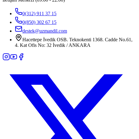
0(312) 911 37 15
0(850) 302 67 15
destek@uzmandil.com
Hacettepe İvedik OSB. Teknokenti 1368. Cadde No.61,
4. Kat Ofis No: 32 İvedik / ANKARA