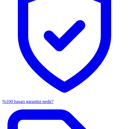
%100 başarı garantisi nedir?