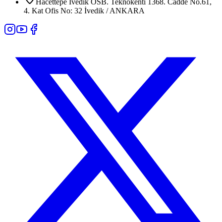
Hacettepe İvedik OSB. Teknokenti 1368. Cadde No.61,
4. Kat Ofis No: 32 İvedik / ANKARA