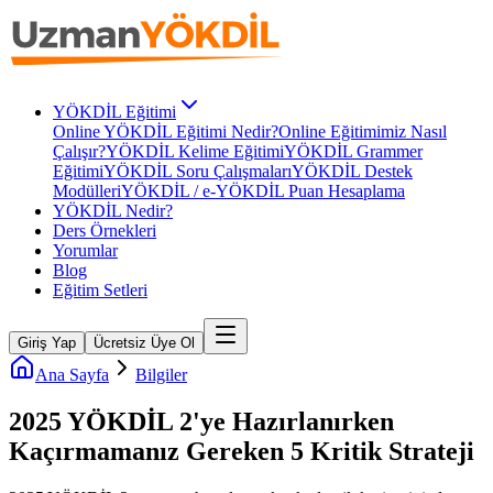
YÖKDİL Eğitimi
Online YÖKDİL Eğitimi Nedir?
Online Eğitimimiz Nasıl
Çalışır?
YÖKDİL Kelime Eğitimi
YÖKDİL Grammer
Eğitimi
YÖKDİL Soru Çalışmaları
YÖKDİL Destek
Modülleri
YÖKDİL / e-YÖKDİL Puan Hesaplama
YÖKDİL Nedir?
Ders Örnekleri
Yorumlar
Blog
Eğitim Setleri
Giriş Yap
Ücretsiz Üye Ol
Ana Sayfa
Bilgiler
2025 YÖKDİL 2'ye Hazırlanırken
Kaçırmamanız Gereken 5 Kritik Strateji