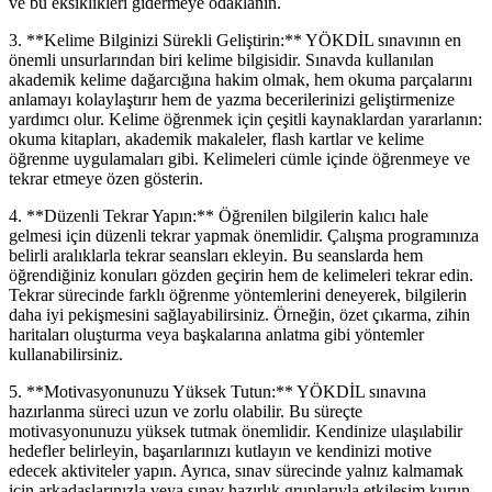
ve bu eksiklikleri gidermeye odaklanın.
3. **Kelime Bilginizi Sürekli Geliştirin:** YÖKDİL sınavının en
önemli unsurlarından biri kelime bilgisidir. Sınavda kullanılan
akademik kelime dağarcığına hakim olmak, hem okuma parçalarını
anlamayı kolaylaştırır hem de yazma becerilerinizi geliştirmenize
yardımcı olur. Kelime öğrenmek için çeşitli kaynaklardan yararlanın:
okuma kitapları, akademik makaleler, flash kartlar ve kelime
öğrenme uygulamaları gibi. Kelimeleri cümle içinde öğrenmeye ve
tekrar etmeye özen gösterin.
4. **Düzenli Tekrar Yapın:** Öğrenilen bilgilerin kalıcı hale
gelmesi için düzenli tekrar yapmak önemlidir. Çalışma programınıza
belirli aralıklarla tekrar seansları ekleyin. Bu seanslarda hem
öğrendiğiniz konuları gözden geçirin hem de kelimeleri tekrar edin.
Tekrar sürecinde farklı öğrenme yöntemlerini deneyerek, bilgilerin
daha iyi pekişmesini sağlayabilirsiniz. Örneğin, özet çıkarma, zihin
haritaları oluşturma veya başkalarına anlatma gibi yöntemler
kullanabilirsiniz.
5. **Motivasyonunuzu Yüksek Tutun:** YÖKDİL sınavına
hazırlanma süreci uzun ve zorlu olabilir. Bu süreçte
motivasyonunuzu yüksek tutmak önemlidir. Kendinize ulaşılabilir
hedefler belirleyin, başarılarınızı kutlayın ve kendinizi motive
edecek aktiviteler yapın. Ayrıca, sınav sürecinde yalnız kalmamak
için arkadaşlarınızla veya sınav hazırlık gruplarıyla etkileşim kurun.