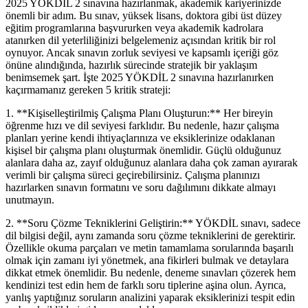
2025 YÖKDİL 2 sınavına hazırlanmak, akademik kariyerinizde
önemli bir adım. Bu sınav, yüksek lisans, doktora gibi üst düzey
eğitim programlarına başvururken veya akademik kadrolara
atanırken dil yeterliliğinizi belgelemeniz açısından kritik bir rol
oynuyor. Ancak sınavın zorluk seviyesi ve kapsamlı içeriği göz
önüne alındığında, hazırlık sürecinde stratejik bir yaklaşım
benimsemek şart. İşte 2025 YÖKDİL 2 sınavına hazırlanırken
kaçırmamanız gereken 5 kritik strateji:
1. **Kişiselleştirilmiş Çalışma Planı Oluşturun:** Her bireyin
öğrenme hızı ve dil seviyesi farklıdır. Bu nedenle, hazır çalışma
planları yerine kendi ihtiyaçlarınıza ve eksiklerinize odaklanan
kişisel bir çalışma planı oluşturmak önemlidir. Güçlü olduğunuz
alanlara daha az, zayıf olduğunuz alanlara daha çok zaman ayırarak
verimli bir çalışma süreci geçirebilirsiniz. Çalışma planınızı
hazırlarken sınavın formatını ve soru dağılımını dikkate almayı
unutmayın.
2. **Soru Çözme Tekniklerini Geliştirin:** YÖKDİL sınavı, sadece
dil bilgisi değil, aynı zamanda soru çözme tekniklerini de gerektirir.
Özellikle okuma parçaları ve metin tamamlama sorularında başarılı
olmak için zamanı iyi yönetmek, ana fikirleri bulmak ve detaylara
dikkat etmek önemlidir. Bu nedenle, deneme sınavları çözerek hem
kendinizi test edin hem de farklı soru tiplerine aşina olun. Ayrıca,
yanlış yaptığınız soruların analizini yaparak eksiklerinizi tespit edin