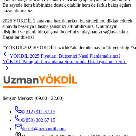
Bu sayede hem birbirinize destek olabilir hem de farklı bakış açıları
kazanabilirsiniz.
2025 YÖKDİL 2 sınavına hazırlanırken bu stratejilere dikkat ederek,
sınavda başarıya ulaşma şansınızı artırabilirsiniz. Unutmayın,
disiplinli ve planlı bir çalışma, hedefinize ulaşmanızı sağlayacaktır.
Başarılar dileriz!
#
YÖKDİL2025
#
YÖKDİLhazırlık
#
akademiksınavlar
#
dilyeterliliği
#
s
YÖKDİL 2025 Fiyatları: Bütçenizi Nasıl Planlamalısınız?
YÖKDİL Paragraf Tamamlama Sorularında Ustalaşmanın 5 Sırrı
İletişim Merkezi (09.00 - 22.00)
0(312) 911 37 15
0(850) 302 67 15
destek@uzmandil.com