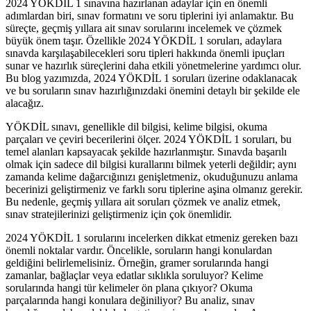
2024 YÖKDİL 1 sınavına hazırlanan adaylar için en önemli
adımlardan biri, sınav formatını ve soru tiplerini iyi anlamaktır. Bu
süreçte, geçmiş yıllara ait sınav sorularını incelemek ve çözmek
büyük önem taşır. Özellikle 2024 YÖKDİL 1 soruları, adaylara
sınavda karşılaşabilecekleri soru tipleri hakkında önemli ipuçları
sunar ve hazırlık süreçlerini daha etkili yönetmelerine yardımcı olur.
Bu blog yazımızda, 2024 YÖKDİL 1 soruları üzerine odaklanacak
ve bu soruların sınav hazırlığınızdaki önemini detaylı bir şekilde ele
alacağız.
YÖKDİL sınavı, genellikle dil bilgisi, kelime bilgisi, okuma
parçaları ve çeviri becerilerini ölçer. 2024 YÖKDİL 1 soruları, bu
temel alanları kapsayacak şekilde hazırlanmıştır. Sınavda başarılı
olmak için sadece dil bilgisi kurallarını bilmek yeterli değildir; aynı
zamanda kelime dağarcığınızı genişletmeniz, okuduğunuzu anlama
becerinizi geliştirmeniz ve farklı soru tiplerine aşina olmanız gerekir.
Bu nedenle, geçmiş yıllara ait soruları çözmek ve analiz etmek,
sınav stratejilerinizi geliştirmeniz için çok önemlidir.
2024 YÖKDİL 1 sorularını incelerken dikkat etmeniz gereken bazı
önemli noktalar vardır. Öncelikle, soruların hangi konulardan
geldiğini belirlemelisiniz. Örneğin, gramer sorularında hangi
zamanlar, bağlaçlar veya edatlar sıklıkla soruluyor? Kelime
sorularında hangi tür kelimeler ön plana çıkıyor? Okuma
parçalarında hangi konulara değiniliyor? Bu analiz, sınav