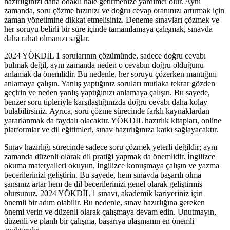
hazırlığınızı daha odaklı hale getirmenize yardımcı olur. Aynı
zamanda, soru çözme hızınızı ve doğru cevap oranınızı artırmak için
zaman yönetimine dikkat etmelisiniz. Deneme sınavları çözmek ve
her soruyu belirli bir süre içinde tamamlamaya çalışmak, sınavda
daha rahat olmanızı sağlar.
2024 YÖKDİL 1 sorularının çözümünde, sadece doğru cevabı
bulmak değil, aynı zamanda neden o cevabın doğru olduğunu
anlamak da önemlidir. Bu nedenle, her soruyu çözerken mantığını
anlamaya çalışın. Yanlış yaptığınız soruları mutlaka tekrar gözden
geçirin ve neden yanlış yaptığınızı anlamaya çalışın. Bu sayede,
benzer soru tipleriyle karşılaştığınızda doğru cevabı daha kolay
bulabilirsiniz. Ayrıca, soru çözme sürecinde farklı kaynaklardan
yararlanmak da faydalı olacaktır. YÖKDİL hazırlık kitapları, online
platformlar ve dil eğitimleri, sınav hazırlığınıza katkı sağlayacaktır.
Sınav hazırlığı sürecinde sadece soru çözmek yeterli değildir; aynı
zamanda düzenli olarak dil pratiği yapmak da önemlidir. İngilizce
okuma materyalleri okuyun, İngilizce konuşmaya çalışın ve yazma
becerilerinizi geliştirin. Bu sayede, hem sınavda başarılı olma
şansınız artar hem de dil becerilerinizi genel olarak geliştirmiş
olursunuz. 2024 YÖKDİL 1 sınavı, akademik kariyeriniz için
önemli bir adım olabilir. Bu nedenle, sınav hazırlığına gereken
önemi verin ve düzenli olarak çalışmaya devam edin. Unutmayın,
düzenli ve planlı bir çalışma, başarıya ulaşmanın en önemli