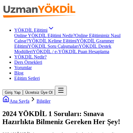
YÖKDİL Eğitimi
Online YÖKDİL Eğitimi Nedir?
Online Eğitimimiz Nasıl
Çalışır?
YÖKDİL Kelime Eğitimi
YÖKDİL Grammer
Eğitimi
YÖKDİL Soru Çalışmaları
YÖKDİL Destek
Modülleri
YÖKDİL / e-YÖKDİL Puan Hesaplama
YÖKDİL Nedir?
Ders Örnekleri
Yorumlar
Blog
Eğitim Setleri
Giriş Yap
Ücretsiz Üye Ol
Ana Sayfa
Bilgiler
2024 YÖKDİL 1 Soruları: Sınava
Hazırlıkta Bilmeniz Gereken Her Şey!