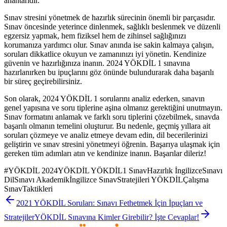
anahtarıdır.
Sınav stresini yönetmek de hazırlık sürecinin önemli bir parçasıdır.
Sınav öncesinde yeterince dinlenmek, sağlıklı beslenmek ve düzenli
egzersiz yapmak, hem fiziksel hem de zihinsel sağlığınızı
korumanıza yardımcı olur. Sınav anında ise sakin kalmaya çalışın,
soruları dikkatlice okuyun ve zamanınızı iyi yönetin. Kendinize
güvenin ve hazırlığınıza inanın. 2024 YÖKDİL 1 sınavına
hazırlanırken bu ipuçlarını göz önünde bulundurarak daha başarılı
bir süreç geçirebilirsiniz.
Son olarak, 2024 YÖKDİL 1 sorularını analiz ederken, sınavın
genel yapısına ve soru tiplerine aşina olmanız gerektiğini unutmayın.
Sınav formatını anlamak ve farklı soru tiplerini çözebilmek, sınavda
başarılı olmanın temelini oluşturur. Bu nedenle, geçmiş yıllara ait
soruları çözmeye ve analiz etmeye devam edin, dil becerilerinizi
geliştirin ve sınav stresini yönetmeyi öğrenin. Başarıya ulaşmak için
gereken tüm adımları atın ve kendinize inanın. Başarılar dileriz!
#
YÖKDİL 2024YÖKDİL YÖKDİL1 SınavHazırlık İngilizceSınavı
DilSınavı Akademikİngilizce SınavStratejileri YÖKDİLÇalışma
SınavTaktikleri
2021 YÖKDİL Soruları: Sınavı Fethetmek İçin İpuçları ve
Stratejiler
YÖKDİL Sınavına Kimler Girebilir? İşte Cevaplar!