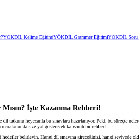
r?
YÖKDİL Kelime Eğitimi
YÖKDİL Grammer Eğitimi
YÖKDİL Soru Ç
r Mısın? İşte Kazanma Rehberi!
dil tutkunu heyecanla bu sınavlara hazırlanıyor. Peki, bu süreçte nelere 
ı
maratonunda size yol gösterecek kapsamlı bir rehber!
i hedefler belirleyin. Hangi dil sınavına gireceğinizi, hangi seviyede ol