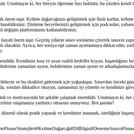
ktir. Unutmayın ki, her bireyin öğrenme hızı farklıdır, bu yüzden kendi
önem taşır. Kelime dağarcığınızı geliştirmek için flash kartlar, kelime l
rlanabilirsiniz. Dinleme becerilerinizi geliştirmek için podcastler, yaban
il değişim platformlarını kullanabilirsiniz.
 hayati önem taşır. Geçmiş yılların sınav sorularını çözerek sınavın yapı
ı olacaktır. Ayrıca, her soruya eşit zaman ayırmamaya dikkat edin; zorla
r.
mlidir. Kendinize kısa ve uzun vadeli hedefler koyun, başardığınız her
inlenme zamanları ayırın, hobilerinize zaman ayırın ve arkadaşlarınızla 
 belirleyin ve bu eksikleri gidermek için yoğunlaşın. Sınavdan önceki gü
nda, soruları dikkatlice okuyun, zamanınızı iyi yönetin ve kendinize güv
inli ve motivasyonlu bir şekilde çalışmak önemlidir. Unutmayın ki, her z
flerinize ulaşmanıza yardımcı olmasını umuyoruz. Bol şanslar!
düzenli olarak pratik yaparak ve kendinize inanarak, istediğiniz başarıya
me
#
SınavStratejileri
#
KelimeDağarcığı
#
DilBilgisi
#
DenemeSınavı
#
Sına