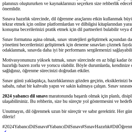
planınızı oluştururken ve kaynaklarınızı seçerken size rehberlik edece
önemlidir.
Sınava hazırlık sürecinde, dil öğrenme araçlarını etkin kullanmak büyük 
tekrar etmek için online platformlardan ve dilbilgisi kitaplarından yara
konuşma becerilerinizi pratik etmek için dil partnerleri bulabilir veya d
Sınav formatına aşina olmak, sınav stratejileri geliştirmek açısından da
yönetimi becerilerinizi geliştirmek için deneme sınavları çözmek faydal
odaklanmak, sınavda daha iyi bir performans sergilemenizi sağlayabili
Motivasyonunuzu yüksek tutmak, sınav sürecinde en az bilgi kadar öne
hazırlığı bazen zorlu ve yorucu olabilir. Böyle durumlarda, kendinize d
sağlığınız, öğrenme sürecinizi doğrudan etkiler.
Sınav günü yaklaştıkça, hazırlıklarınızı gözden geçirin, eksiklerinizi
sabahı, rahat bir kahvaltı yapın ve sakin kalmaya çalışın. Sınav sırası
2024 yabancı dil sınavı
maratonunda başarılı olmak için planlı, disipl
ulaşabilirsiniz. Bu rehberin, size bu süreçte yol göstermesini ve hede
Unutmayın, dil öğrenmek uzun bir süreçtir ve sabır gerektirir. Her gün 
dileriz!
#
2024YabancıDilSınavı
#
YabancıDilSınavı
#
SınavHazırlık
#
DilÖğren