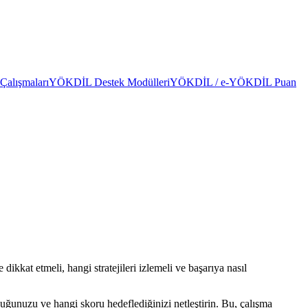
alışmaları
YÖKDİL Destek Modülleri
YÖKDİL / e-YÖKDİL Puan
dikkat etmeli, hangi stratejileri izlemeli ve başarıya nasıl
duğunuzu ve hangi skoru hedeflediğinizi netleştirin. Bu, çalışma