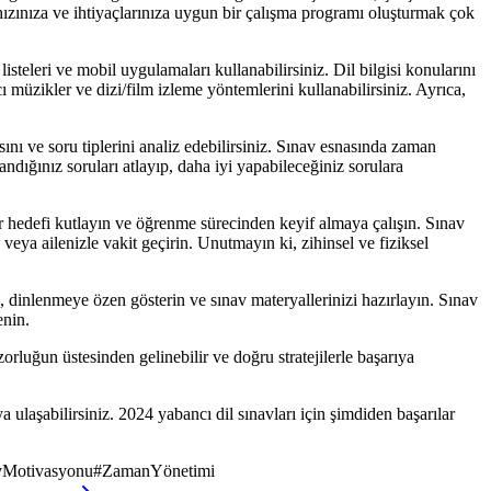
 hızınıza ve ihtiyaçlarınıza uygun bir çalışma programı oluşturmak çok
isteleri ve mobil uygulamaları kullanabilirsiniz. Dil bilgisi konularını
cı müzikler ve dizi/film izleme yöntemlerini kullanabilirsiniz. Ayrıca,
sını ve soru tiplerini analiz edebilirsiniz. Sınav esnasında zaman
ndığınız soruları atlayıp, daha iyi yapabileceğiniz sorulara
 hedefi kutlayın ve öğrenme sürecinden keyif almaya çalışın. Sınav
veya ailenizle vakit geçirin. Unutmayın ki, zihinsel ve fiziksel
n, dinlenmeye özen gösterin ve sınav materyallerinizi hazırlayın. Sınav
enin.
orluğun üstesinden gelinebilir ve doğru stratejilerle başarıya
 ulaşabilirsiniz. 2024 yabancı dil sınavları için şimdiden başarılar
vMotivasyonu
#
ZamanYönetimi