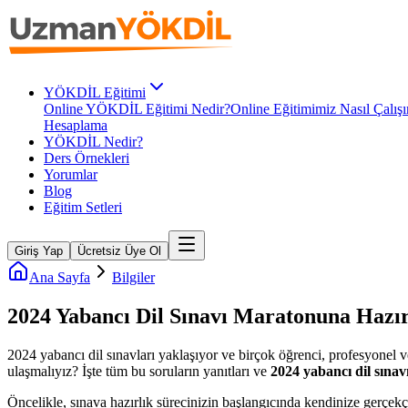
YÖKDİL Eğitimi
Online YÖKDİL Eğitimi Nedir?
Online Eğitimimiz Nasıl Çalışı
Hesaplama
YÖKDİL Nedir?
Ders Örnekleri
Yorumlar
Blog
Eğitim Setleri
Giriş Yap
Ücretsiz Üye Ol
Ana Sayfa
Bilgiler
2024 Yabancı Dil Sınavı Maratonuna Hazı
2024 yabancı dil sınavları yaklaşıyor ve birçok öğrenci, profesyonel ve 
ulaşmalıyız? İşte tüm bu soruların yanıtları ve
2024 yabancı dil sınav
Öncelikle, sınava hazırlık sürecinizin başlangıcında kendinize gerçekç