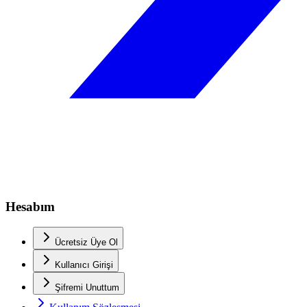
Hesabım
Ücretsiz Üye Ol
Kullanıcı Girişi
Şifremi Unuttum