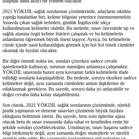
ulaşmak daha akılcı bir yöntem olacaktır.
2021 YÖKDİL sağlık sorularının çözümlerinde, adayların sıklıkla
yaptığı hatalardan biri, kelime bilgisini yeterince önemsememektir.
Sınavda çıkan sağlık terimleri, günlük İngilizcede sıkça
kullanılmayan kelimeler olabilir. Bu nedenle, sınav öncesinde tıp ve
sağlık alanına özgü kelime listeleri çalışmak ve bu kelimelerin
anlamlarını öğrenmek büyük önem taşıyor. Ayrıca, bu kelimelerin
cümle içinde nasıl kullanıldığını görmek için bol bol örnek cümleler
okumak da faydalı olacaktır.
Bir diğer önemli nokta ise, soruları çözerken sadece cevabı
işaretlemekle kalmayıp, sorunun mantığını anlamaya çalışmaktır.
YÖKDİL sınavında bazen aynı kavramın farklı kelimelerle ifade
edildiği sorularla karşılaşabiliriz. Bu nedenle, soruyu okurken sadece
kelimelere değil, aynı zamanda cümledeki anlam ilişkilerine de
odaklanmak gerekiyor. Bu sayede, soruyu daha iyi anlayabilir ve
doğru cevaba daha kolay ulaşabilirsiniz.
Son olarak, 2021 YÖKDİL sağlık sorularının çözümünde, sürekli
pratik yapmanın ve deneme sınavları çözmenin büyük faydası
olduğunu belirtmek isteriz. Bu sayede, hem soru tiplerine aşina
olacak hem de sınav esnasında daha rahat ve kendinden emin bir
şekilde soruları çözebileceksiniz. Unutmayın, sınav başarısı sadece
bilgi birikimiyle değil, aynı zamanda doğru stratejilerle ve sürekli
pratikle elde edilir. Bu yazımızda paylaştığımız püf noktaları ve