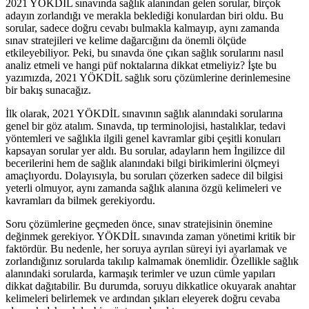
2021 YÖKDİL sınavında sağlık alanından gelen sorular, birçok
adayın zorlandığı ve merakla beklediği konulardan biri oldu. Bu
sorular, sadece doğru cevabı bulmakla kalmayıp, aynı zamanda
sınav stratejileri ve kelime dağarcığını da önemli ölçüde
etkileyebiliyor. Peki, bu sınavda öne çıkan sağlık sorularını nasıl
analiz etmeli ve hangi püf noktalarına dikkat etmeliyiz? İşte bu
yazımızda, 2021 YÖKDİL sağlık soru çözümlerine derinlemesine
bir bakış sunacağız.
İlk olarak, 2021 YÖKDİL sınavının sağlık alanındaki sorularına
genel bir göz atalım. Sınavda, tıp terminolojisi, hastalıklar, tedavi
yöntemleri ve sağlıkla ilgili genel kavramlar gibi çeşitli konuları
kapsayan sorular yer aldı. Bu sorular, adayların hem İngilizce dil
becerilerini hem de sağlık alanındaki bilgi birikimlerini ölçmeyi
amaçlıyordu. Dolayısıyla, bu soruları çözerken sadece dil bilgisi
yeterli olmuyor, aynı zamanda sağlık alanına özgü kelimeleri ve
kavramları da bilmek gerekiyordu.
Soru çözümlerine geçmeden önce, sınav stratejisinin önemine
değinmek gerekiyor. YÖKDİL sınavında zaman yönetimi kritik bir
faktördür. Bu nedenle, her soruya ayrılan süreyi iyi ayarlamak ve
zorlandığınız sorularda takılıp kalmamak önemlidir. Özellikle sağlık
alanındaki sorularda, karmaşık terimler ve uzun cümle yapıları
dikkat dağıtabilir. Bu durumda, soruyu dikkatlice okuyarak anahtar
kelimeleri belirlemek ve ardından şıkları eleyerek doğru cevaba