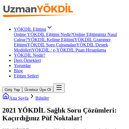
YÖKDİL Eğitimi
Online YÖKDİL Eğitimi Nedir?
Online Eğitimimiz Nasıl
Çalışır?
YÖKDİL Kelime Eğitimi
YÖKDİL Grammer
Eğitimi
YÖKDİL Soru Çalışmaları
YÖKDİL Destek
Modülleri
YÖKDİL / e-YÖKDİL Puan Hesaplama
YÖKDİL Nedir?
Ders Örnekleri
Yorumlar
Blog
Eğitim Setleri
Giriş Yap
Ücretsiz Üye Ol
Ana Sayfa
Bilgiler
2021 YÖKDİL Sağlık Soru Çözümleri:
Kaçırdığınız Püf Noktalar!