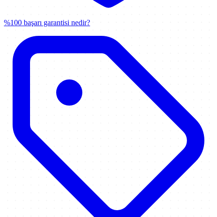
%100 başarı garantisi nedir?