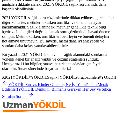
analizleri dikkate alarak, 2021 YÖKDİL sağlık sorularında daha
başarılı olabilirsiniz.
2021 YÖKDİL sağlık soru çözümlerinde dikkat edilmesi gereken bir
diğer konu ise, metinleri okurken ana fikri ve önemli detayları
kaçırmamaktır. Sağlık alanındaki metinler genellikle teknik bilgi
içerir ve bu bilgileri doğru anlamak soru çözümünde hayati öneme
sahiptir. Metni okurken, ana fikirleri belirleyin ve önemli detayları
not almayı unutmayın. Bu sayede, metni daha iyi anlayacak ve
soruları daha kolay yanıtlayabileceksiniz.
Bu yazıda, 2021 YÖKDİL sınavının sağlık alanındaki sorularına
yönelik genel bir analiz yaptık ve çözüm stratejileri sunduk.
Umuyoruz ki bu bilgiler, sınava hazırlanan adaylar için faydalı
olacaktır. Sınav sürecinde başarılar dileriz!
#
2021YÖKDİL
#
YÖKDİLSağlık
#
YÖKDİLsoruçözümleri
#
YÖKDİLst
YÖKDİL Sınavı: Kimler Girebilir, Ne İşe Yarar? Tüm Merak
Edilenler!
YÖKDİL Denkliği: Bilmeniz Gereken Her Şey ve Sıkça
Sorulan Sorular